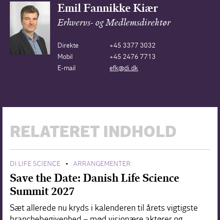
Emil Fannikke Kiær
Erhvervs- og Medlemsdirektør
Direkte
+45 3377 3032
Mobil
+45 2476 7713
E-mail
efk@di.dk
RELATERET INDHOLD
DI LIFE SCIENCE
ARRANGEMENTER
•
Save the Date: Danish Life Science
Summit 2027
Sæt allerede nu kryds i kalenderen til årets vigtigste
branchebegivenhed – mød visionære aktører og