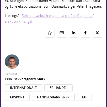
EU slår igen. Ellers risikerer vi konflikter som kan skade små
og åbne eksportnationer som Danmark, siger Peter Thagesen.
Læs også:
Faktor ti vækst hænger i tynd tråd på grund af
elektronikmangel
Skrevet af:
Felix Bekkersgaard Stark
INTERNATIONALT
FRIHANDEL
EKSPORT
HANDELSBARRIERER
EU