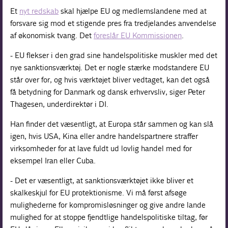
Et
nyt redskab
skal hjælpe EU og medlemslandene med at
forsvare sig mod et stigende pres fra tredjelandes anvendelse
af økonomisk tvang. Det
foreslår EU Kommissionen
.
- EU flekser i den grad sine handelspolitiske muskler med det
nye sanktionsværktøj. Det er nogle stærke modstandere EU
står over for, og hvis værktøjet bliver vedtaget, kan det også
få betydning for Danmark og dansk erhvervsliv, siger Peter
Thagesen, underdirektør i DI.
Han finder det væsentligt, at Europa står sammen og kan slå
igen, hvis USA, Kina eller andre handelspartnere straffer
virksomheder for at lave fuldt ud lovlig handel med for
eksempel Iran eller Cuba.
- Det er væsentligt, at sanktionsværktøjet ikke bliver et
skalkeskjul for EU protektionisme. Vi må først afsøge
mulighederne for kompromisløsninger og give andre lande
mulighed for at stoppe fjendtlige handelspolitiske tiltag, før