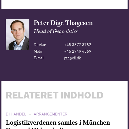
Peter Dige Thagesen
Head of Geopolitics
Direkte
+45 3377 3752
Mobil
+45 2949 4569
E-mail
pth@di.dk
RELATERET INDHOLD
DI HANDEL
ARRANGEMENTER
•
Logistikverdenen samles i München –