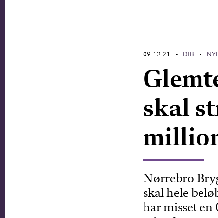
09.12.21
DIB
NY
•
•
Glemte
skal s
million
Nørrebro Bryg
skal hele belø
har misset en 