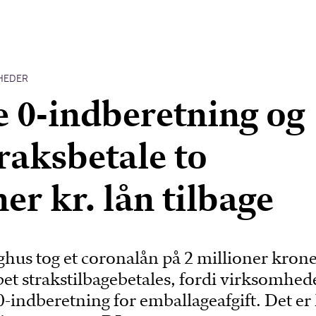
HEDER
 0-indberetning og
traksbetale to
er kr. lån tilbage
hus tog et coronalån på 2 millioner kron
bet strakstilbagebetales, fordi virksomhe
0-indberetning for emballageafgift. Det er 