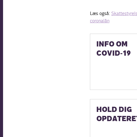
Læs også:
Skattestyrel
coronalån
INFO OM
COVID-19
HOLD DIG
OPDATERE