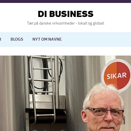
DI BUSINESS
Tæt på danske virksomheder - lokalt og globalt
R
BLOGS
NYT OM NAVNE
lisering
International økonomi
nelse
Europapolitik