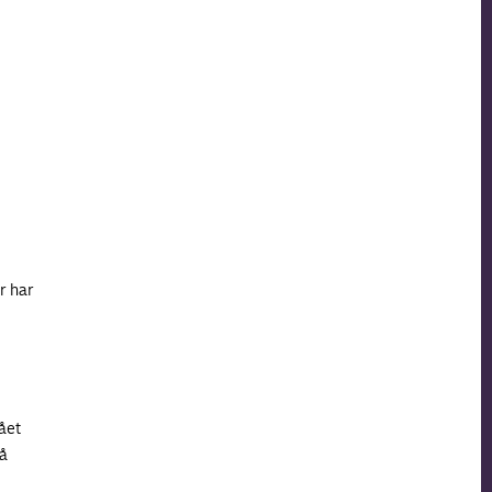
r har
ået
nå