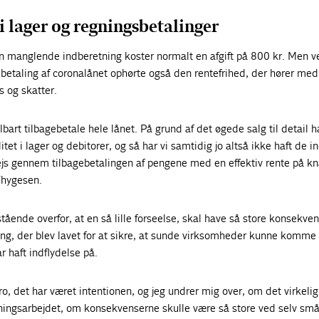
 lager og regningsbetalinger
manglende indberetning koster normalt en afgift på 800 kr. Men v
betaling af coronalånet ophørte også den rentefrihed, der hører med 
 og skatter.
art tilbagebetale hele lånet. På grund af det øgede salg til detail ha
itet i lager og debitorer, og så har vi samtidig jo altså ikke haft de i
vvejs gennem tilbagebetalingen af pengene med en effektiv rente på k
 Thygesen.
rstående overfor, at en så lille forseelse, skal have så store konsekven
g, der blev lavet for at sikre, at sunde virksomheder kunne komm
ar haft indflydelse på.
ro, det har været intentionen, og jeg undrer mig over, om det virkelig
vningsarbejdet, om konsekvenserne skulle være så store ved selv små f