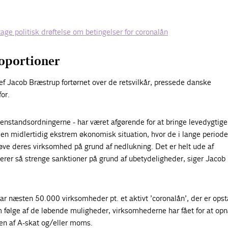
age politisk drøftelse om betingelser for coronalån
roportioner
chef Jacob Bræstrup fortørnet over de retsvilkår, pressede danske
or.
henstandsordningerne - har været afgørende for at bringe levedygtige
n midlertidig ekstrem økonomisk situation, hvor de i lange periode
døve deres virksomhed på grund af nedlukning. Det er helt ude af
ikerer så strenge sanktioner på grund af ubetydeligheder, siger Jacob
har næsten 50.000 virksomheder pt. et aktivt ’coronalån’, der er opst
 følge af de løbende muligheder, virksomhederne har fået for at op
n af A-skat og/eller moms.