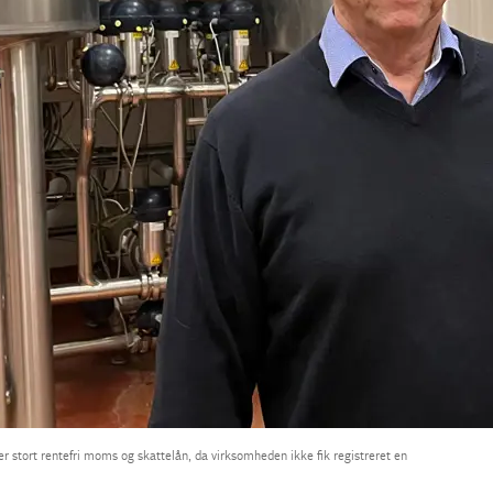
er stort rentefri moms og skattelån, da virksomheden ikke fik registreret en