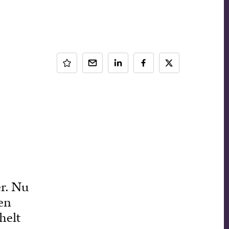
er. Nu
den
helt