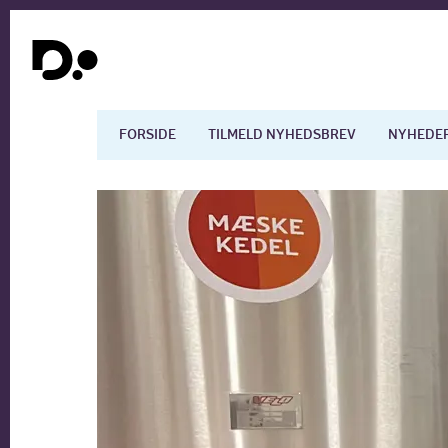
FORSIDE
TILMELD NYHEDSBREV
NYHEDE
Dansk økonomi
Digita
Arbejdsmarkedet
Uddan