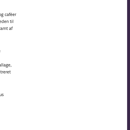
og caféer
den til
ramt af
e
allage,
treret
us