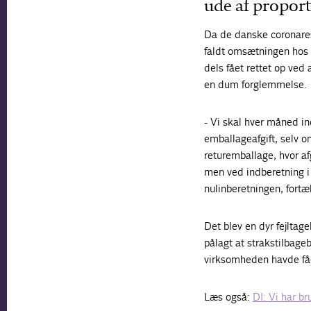
ude af propor
Da de danske coronarest
faldt omsætningen hos 
dels fået rettet op ved
en dum forglemmelse.
- Vi skal hver måned in
emballageafgift, selv o
returemballage, hvor afg
men ved indberetning i 
nulinberetningen, fortæ
Det blev en dyr fejltag
pålagt at strakstilbage
virksomheden havde få
Læs også:
DI: Vi har b