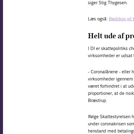
siger Stig Thygesen.
Læs også:
Bødskov vil t
Helt ude af p
I DI er skattepolitiks 
virksomheder er udsat f
- Coronalånene - eller 
virksomheder igennem e
været forhindret i at u
proportioner, at de ris
Bræstrup.
Ifølge Skattestyrelsen 
under coronakrisen som
henstand med betalinge