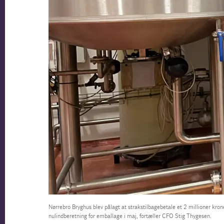
Nørrebro Bryghus blev pålagt at strakstilbagebetale et 2 millioner kron
nulindberetning for emballage i maj, fortæller CFO Stig Thygesen.