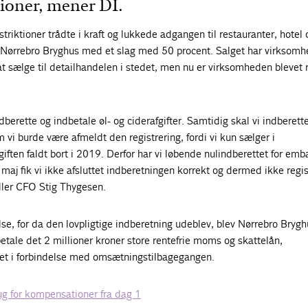
tioner, mener DI.
riktioner trådte i kraft og lukkede adgangen til restauranter, hotel 
Nørrebro Bryghus med et slag med 50 procent. Salget har virksomhe
 at sælge til detailhandelen i stedet, men nu er virksomheden blevet 
dberette og indbetale øl- og ciderafgifter. Samtidig skal vi indberett
m vi burde være afmeldt den registrering, fordi vi kun sælger i
iften faldt bort i 2019. Derfor har vi løbende nulindberettet for emb
maj fik vi ikke afsluttet indberetningen korrekt og dermed ikke regis
ller CFO Stig Thygesen.
else, for da den lovpligtige indberetning udeblev, blev Nørrebro Brygh
betale det 2 millioner kroner store rentefrie moms og skattelån,
et i forbindelse med omsætningstilbagegangen.
rug for kompensationer fra dag 1