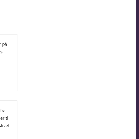
r på
’s
fra
r til
livet.