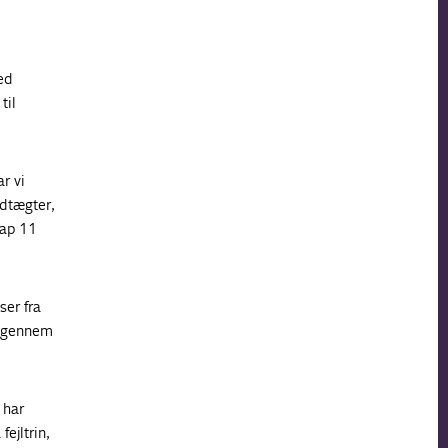
ed
til
r vi
ndtægter,
nap 11
ser fra
e gennem
 har
ejltrin,