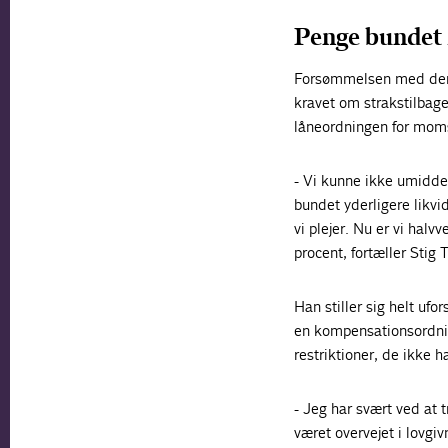
Penge bundet i
Forsømmelsen med den 
kravet om strakstilbage
låneordningen for moms
- Vi kunne ikke umiddelb
bundet yderligere likvid
vi plejer. Nu er vi hal
procent, fortæller Stig
Han stiller sig helt ufo
en kompensationsordnin
restriktioner, de ikke h
- Jeg har svært ved at t
været overvejet i lovgi