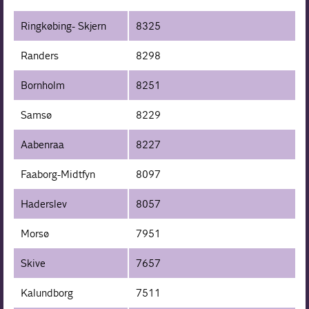
Ringkøbing- Skjern
8325
Randers
8298
Bornholm
8251
Samsø
8229
Aabenraa
8227
Faaborg-Midtfyn
8097
Haderslev
8057
Morsø
7951
Skive
7657
Kalundborg
7511