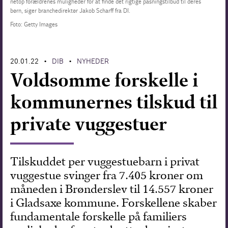
netop forældrenes muligheder for at finde det rigtige pasningstilbud til deres
børn, siger branchedirektør Jakob Scharff fra DI.
Forskning
Foto: Getty Images
20.01.22
DIB
NYHEDER
•
•
Voldsomme forskelle i
kommunernes tilskud til
private vuggestuer
Tilskuddet per vuggestuebarn i privat
vuggestue svinger fra 7.405 kroner om
måneden i Brønderslev til 14.557 kroner
i Gladsaxe kommune. Forskellene skaber
fundamentale forskelle på familiers