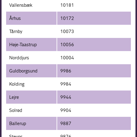
Vallensbæk
10181
Århus
10172
Tårnby
10073
Høje-Taastrup
10056
Norddjurs
10004
Guldborgsund
9986
Kolding
9984
Lejre
9944
Solrød
9904
Ballerup
9887
Stevns
9876