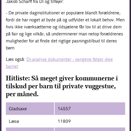
Jakob Scharff fra DI og tilføjer:
- De private daginstitutioner er populære blandt forældrene,
fordi de har noget at byde på og udfylder et lokalt behov. Men
hvis ikke iværksætterne og ildsjælene får lov til at drive dem
på fair og lige vilkår, så underminerer man netop forældrenes
muligheder for at finde det rigtige pasningstilbud til deres
børn
Læs også:
DI-analyse dokumenter - pengene følger ikke
barnet
Hitliste: Så meget giver kommunerne i
tilskud per barn til private vuggestue,
per måned.
Gladsaxe
14557
Læsø
11809