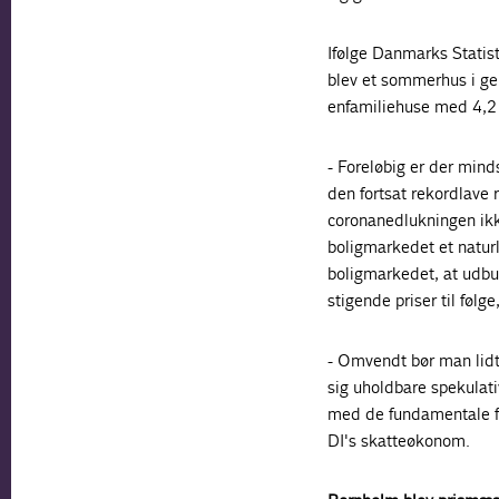
Ifølge Danmarks Statist
blev et sommerhus i ge
enfamiliehuse med 4,2 p
- Foreløbig er der minds
den fortsat rekordlave r
coronanedlukningen ikk
boligmarkedet et naturl
boligmarkedet, at udbu
stigende priser til følg
- Omvendt bør man lidt
sig uholdbare spekulat
med de fundamentale f
DI's skatteøkonom.