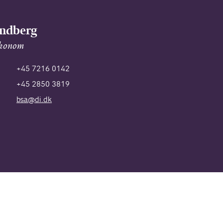
ndberg
økonom
+45 7216 0142
+45 2850 3819
bsa@di.dk