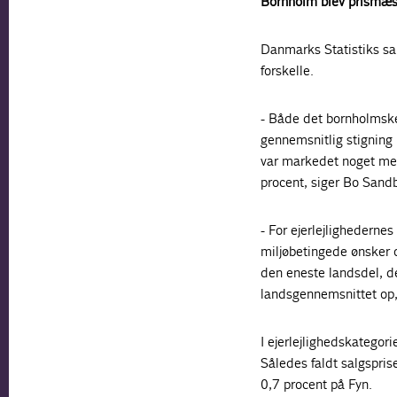
Bornholm blev prismæss
Danmarks Statistiks sa
forskelle.
- Både det bornholmsk
gennemsnitlig stigning
var markedet noget mer
procent, siger Bo Sand
- For ejerlejlighedern
miljøbetingede ønsker o
den eneste landsdel, d
landsgennemsnittet op
I ejerlejlighedskategor
Således faldt salgspris
0,7 procent på Fyn.