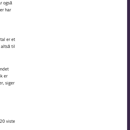
ar også
er har
al er et
ltså til
andet
k er
r, siger
20 viste