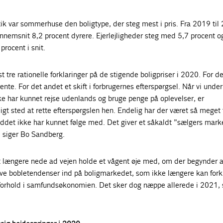
ik var sommerhuse den boligtype, der steg mest i pris. Fra 2019 til
nnemsnit 8,2 procent dyrere. Ejerlejligheder steg med 5,7 procent o
rocent i snit.
t tre rationelle forklaringer på de stigende boligpriser i 2020. For de
ente. For det andet et skift i forbrugernes efterspørgsel. Når vi under
e har kunnet rejse udenlands og bruge penge på oplevelser, er
igt sted at rette efterspørgslen hen. Endelig har der været så meget 
ddet ikke har kunnet følge med. Det giver et såkaldt ”sælgers mar
e, siger Bo Sandberg.
 længere nede ad vejen holde et vågent øje med, om der begynder a
ive bobletendenser ind på boligmarkedet, som ikke længere kan fork
orhold i samfundsøkonomien. Det sker dog næppe allerede i 2021, 