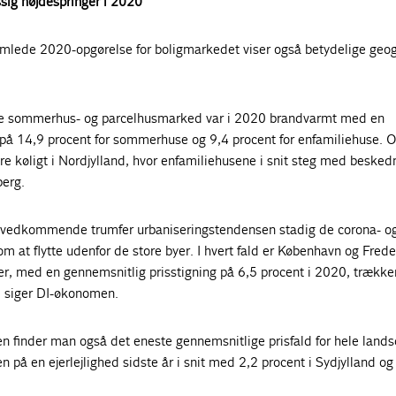
ig højdespringer i 2020
mlede 2020-opgørelse for boligmarkedet viser også betydelige geog
e sommerhus- og parcelhusmarked var i 2020 brandvarmt med en
 på 14,9 procent for sommerhuse og 9,4 procent for enfamiliehuse.
e køligt i Nordjylland, hvor enfamiliehusene i snit steg med besked
berg.
es vedkommende trumfer urbaniseringstendensen stadig de corona- o
m at flytte udenfor de store byer. I hvert fald er København og Fred
er, med en gennemsnitlig prisstigning på 6,5 procent i 2020, trække
, siger DI-økonomen.
ien finder man også det eneste gennemsnitlige prisfald for hele lands
en på en ejerlejlighed sidste år i snit med 2,2 procent i Sydjylland o