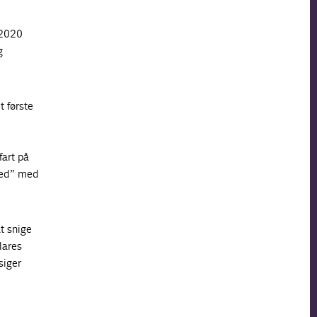
 2020
g
t første
fart på
ked” med
t snige
lares
siger