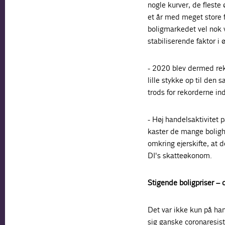
nogle kurver, de fleste
et år med meget store f
boligmarkedet vel nok v
stabiliserende faktor 
- 2020 blev dermed reko
lille stykke op til den
trods for rekorderne i
- Høj handelsaktivitet 
kaster de mange boligha
omkring ejerskifte, at 
DI's skatteøkonom.
Stigende boligpriser – 
Det var ikke kun på han
sig ganske coronaresist