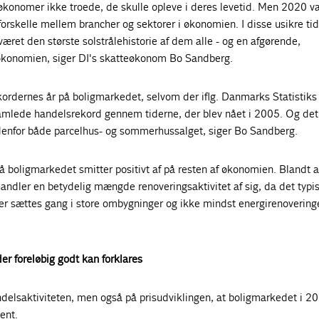
 økonomer ikke troede, de skulle opleve i deres levetid. Men 2020 v
orskelle mellem brancher og sektorer i økonomien. I disse usikre tid
æret den største solstrålehistorie af dem alle - og en afgørende,
i økonomien, siger DI's skatteøkonom Bo Sandberg.
rdernes år på boligmarkedet, selvom der iflg. Danmarks Statistiks t
 samlede handelsrekord gennem tiderne, der blev nået i 2005. Og det a
ndenfor både parcelhus- og sommerhussalget, siger Bo Sandberg.
på boligmarkedet smitter positivt af på resten af økonomien. Blandt 
ndler en betydelig mængde renoveringsaktivitet af sig, da det typis
der sættes gang i store ombygninger og ikke mindst energirenoveringe
der foreløbig godt kan forklares
delsaktiviteten, men også på prisudviklingen, at boligmarkedet i 20
ent.