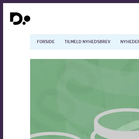
FORSIDE
TILMELD NYHEDSBREV
NYHEDE
Dansk økonomi
Digita
Arbejdsmarkedet
Uddan