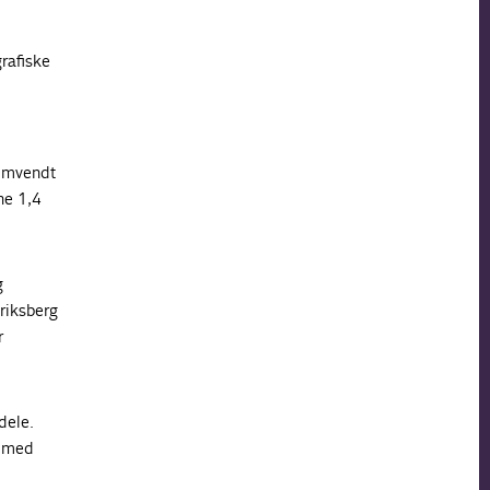
rafiske
 Omvendt
ne 1,4
g
eriksberg
r
dele.
g med