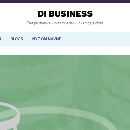
DI BUSINESS
Tæt på danske virksomheder - lokalt og globalt
R
BLOGS
NYT OM NAVNE
lisering
International økonomi
nelse
Europapolitik