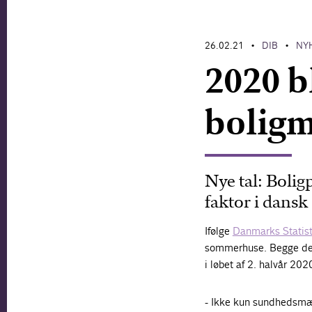
26.02.21
DIB
NY
•
•
2020 b
bolig
Nye tal: Bolig
faktor i dans
Ifølge
Danmarks Statist
sommerhuse. Begge dele
i løbet af 2. halvår 20
- Ikke kun sundhedsmæs