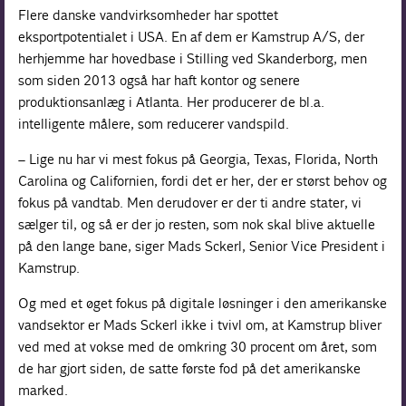
Flere danske vandvirksomheder har spottet
eksportpotentialet i USA. En af dem er Kamstrup A/S, der
herhjemme har hovedbase i Stilling ved Skanderborg, men
som siden 2013 også har haft kontor og senere
produktionsanlæg i Atlanta. Her producerer de bl.a.
intelligente målere, som reducerer vandspild.
– Lige nu har vi mest fokus på Georgia, Texas, Florida, North
Carolina og Californien, fordi det er her, der er størst behov og
fokus på vandtab. Men derudover er der ti andre stater, vi
sælger til, og så er der jo resten, som nok skal blive aktuelle
på den lange bane, siger Mads Sckerl, Senior Vice President i
Kamstrup.
Og med et øget fokus på digitale løsninger i den amerikanske
vandsektor er Mads Sckerl ikke i tvivl om, at Kamstrup bliver
ved med at vokse med de omkring 30 procent om året, som
de har gjort siden, de satte første fod på det amerikanske
marked.