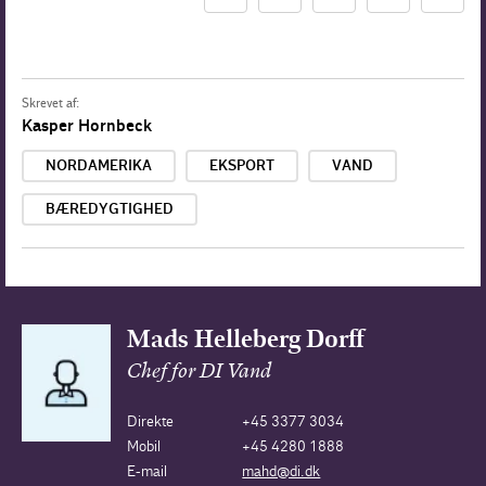
Skrevet af:
Kasper Hornbeck
NORDAMERIKA
EKSPORT
VAND
BÆREDYGTIGHED
Mads Helleberg Dorff
Chef for DI Vand
Direkte
+45 3377 3034
Mobil
+45 4280 1888
E-mail
mahd@di.dk