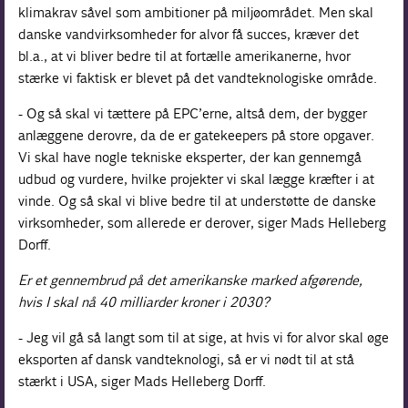
klimakrav såvel som ambitioner på miljøområdet. Men skal
danske vandvirksomheder for alvor få succes, kræver det
bl.a., at vi bliver bedre til at fortælle amerikanerne, hvor
stærke vi faktisk er blevet på det vandteknologiske område.
- Og så skal vi tættere på EPC’erne, altså dem, der bygger
anlæggene derovre, da de er gatekeepers på store opgaver.
Vi skal have nogle tekniske eksperter, der kan gennemgå
udbud og vurdere, hvilke projekter vi skal lægge kræfter i at
vinde. Og så skal vi blive bedre til at understøtte de danske
virksomheder, som allerede er derover, siger Mads Helleberg
Dorff.
Er et gennembrud på det amerikanske marked afgørende,
hvis I skal nå 40 milliarder kroner i 2030?
- Jeg vil gå så langt som til at sige, at hvis vi for alvor skal øge
eksporten af dansk vandteknologi, så er vi nødt til at stå
stærkt i USA, siger Mads Helleberg Dorff.