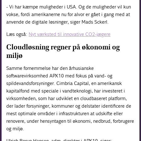
- Vi har kæmpe muligheder i USA. Og de muligheder vil kun
vokse, fordi amerikanerne nu for alvor er gået i gang med at
anvende de digitale løsninger, siger Mads Sckerl.
Læs også:
Nyt værksted til innovative CO2-jægere
Cloudløsning regner på økonomi og
miljø
Samme fornemmelse har den århusianske
softwarevirksomhed APX10 med fokus på vand- og
spildevandsforsyninger. Cimbria Capital, en amerikansk
kapitalfond med speciale i vandteknologi, har investeret i
virksomheden, som har udviklet en cloudbaseret platform,
der lader forsyninger, kommuner og delstater identificere de
mest optimale områder i infrastrukturen at udskifte eller
renovere, under hensyntagen til økonomi, nedbrud, forbrugere
og miljø.
Ulrich Borup Hansen, adm. direktør i APX10, siger: