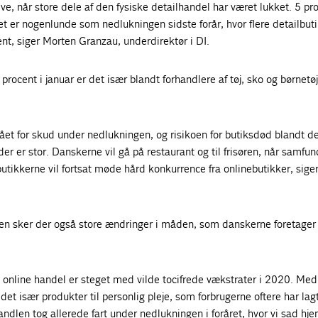
blive, når store dele af den fysiske detailhandel har været lukket. 5 pr
et er nogenlunde som nedlukningen sidste forår, hvor flere detailbut
nt, siger Morten Granzau, underdirektør i DI.
ocent i januar er det især blandt forhandlere af tøj, sko og børnetøj
ået for skud under nedlukningen, og risikoen for butiksdød blandt 
er er stor. Danskerne vil gå på restaurant og til frisøren, når samfun
utikkerne vil fortsat møde hård konkurrence fra onlinebutikker, sige
n sker der også store ændringer i måden, som danskerne foretager
online handel er steget med vilde tocifrede vækstrater i 2020. Med
et især produkter til personlig pleje, som forbrugerne oftere har lagt
ndlen tog allerede fart under nedlukningen i foråret, hvor vi sad h