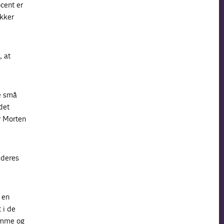
ocent er
ikker
, at
de små
det
r Morten
 deres
 en
 i de
jemme og