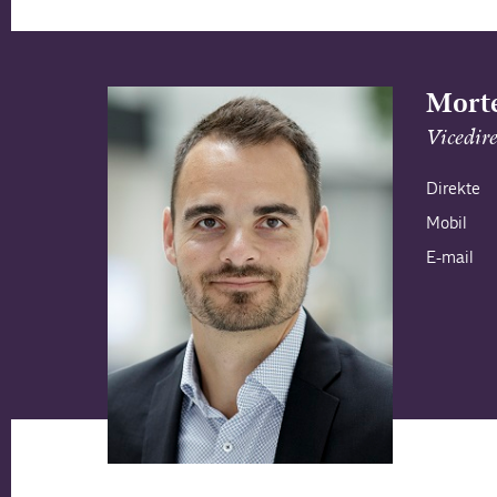
Morte
Vicedir
Direkte
Mobil
E-mail