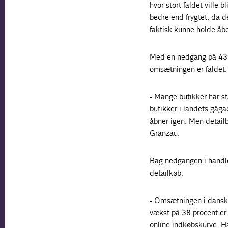
hvor stort faldet ville 
bedre end frygtet, da d
faktisk kunne holde åbe
Med en nedgang på 43 pr
omsætningen er faldet.
- Mange butikker har st
butikker i landets gågad
åbner igen. Men detailb
Granzau.
Bag nedgangen i handle
detailkøb.
- Omsætningen i dansk 
vækst på 38 procent er d
online indkøbskurve. Ha