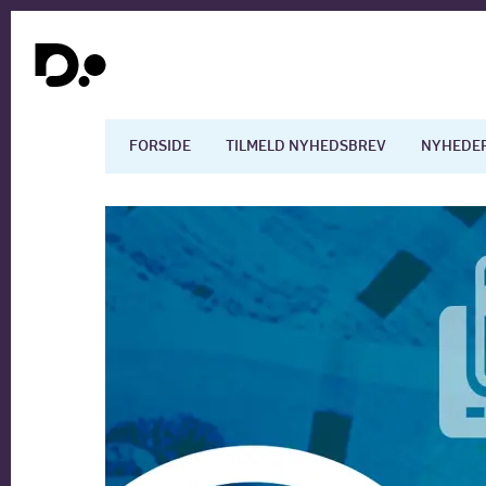
FORSIDE
TILMELD NYHEDSBREV
NYHEDE
Dansk økonomi
Digita
Arbejdsmarkedet
Uddan