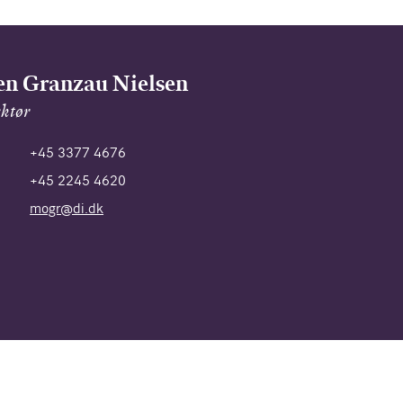
n Granzau Nielsen
ektør
+45 3377 4676
+45 2245 4620
mogr@di.dk