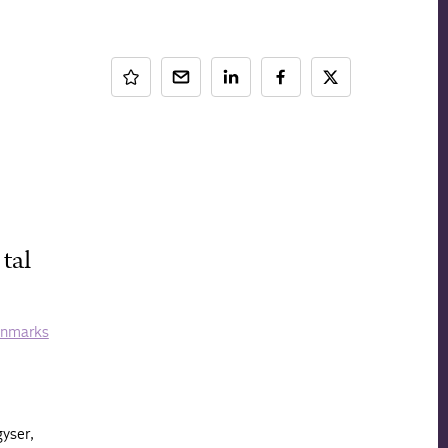
tal
Danmarks
gyser,