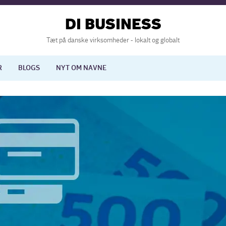
DI BUSINESS
Tæt på danske virksomheder - lokalt og globalt
R
BLOGS
NYT OM NAVNE
lisering
International økonomi
nelse
Europapolitik