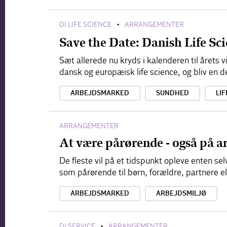
DI LIFE SCIENCE
ARRANGEMENTER
•
Save the Date: Danish Life S
Sæt allerede nu kryds i kalenderen til årets
dansk og europæisk life science, og bliv en d
ARBEJDSMARKED
SUNDHED
LIF
ARRANGEMENTER
At være pårørende - også på a
De fleste vil på et tidspunkt opleve enten s
som pårørende til børn, forældre, partnere e
ARBEJDSMARKED
ARBEJDSMILJØ
DI SERVICE
ARRANGEMENTER
•