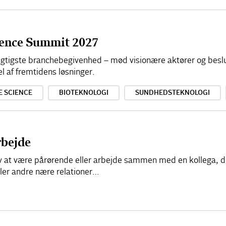
cience Summit 2027
 vigtigste branchebegivenhed – mød visionære aktører og besl
el af fremtidens løsninger.
E SCIENCE
BIOTEKNOLOGI
SUNDHEDSTEKNOLOGI
rbejde
elv at være pårørende eller arbejde sammen med en kollega, d
ller andre nære relationer…