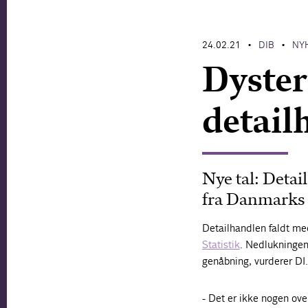
24.02.21
DIB
NY
•
•
Dyster
detail
Nye tal: Detai
fra Danmarks S
Detailhandlen faldt me
Statistik
. Nedlukningen
genåbning, vurderer DI.
- Det er ikke nogen over