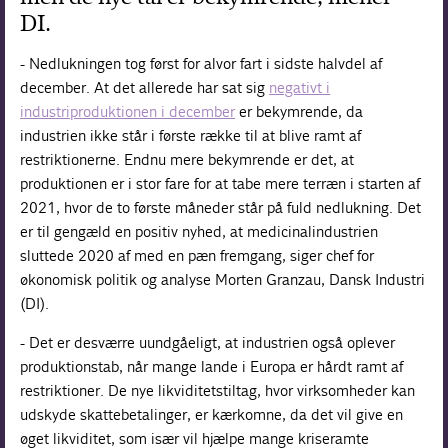
DI.
- Nedlukningen tog først for alvor fart i sidste halvdel af
december. At det allerede har sat sig
negativt i
industriproduktionen i december
er bekymrende, da
industrien ikke står i første række til at blive ramt af
restriktionerne. Endnu mere bekymrende er det, at
produktionen er i stor fare for at tabe mere terræn i starten af
2021, hvor de to første måneder står på fuld nedlukning. Det
er til gengæld en positiv nyhed, at medicinalindustrien
sluttede 2020 af med en pæn fremgang, siger chef for
økonomisk politik og analyse Morten Granzau, Dansk Industri
(DI).
- Det er desværre uundgåeligt, at industrien også oplever
produktionstab, når mange lande i Europa er hårdt ramt af
restriktioner. De nye likviditetstiltag, hvor virksomheder kan
udskyde skattebetalinger, er kærkomne, da det vil give en
øget likviditet, som især vil hjælpe mange kriseramte