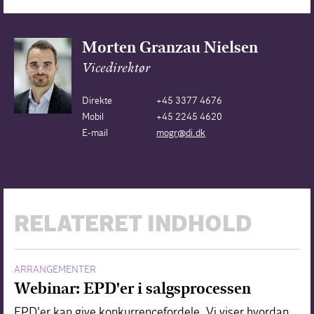
Morten Granzau Nielsen
Vicedirektør
Direkte
+45 3377 4676
Mobil
+45 2245 4620
E-mail
mogr@di.dk
RELATERET INDHOLD
ARRANGEMENTER
Webinar: EPD'er i salgsprocessen
EPD'er kan give konkurrencefordele. Vi viser hvordan.