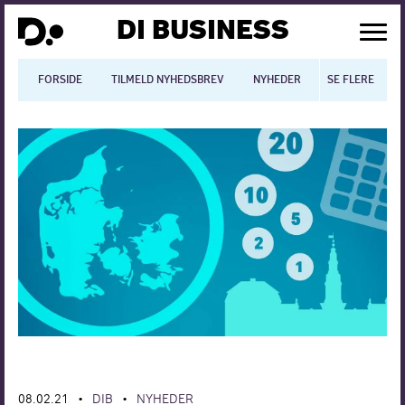
DI BUSINESS
FORSIDE
TILMELD NYHEDSBREV
NYHEDER
SE FLERE
BLOGS
N
Dansk økonomi
Digitalisering
International økonomi
Arbejdsmiljø
Arbejdsmarkedet
Uddannelse
Europapolitik
08.02.21
DIB
NYHEDER
•
•