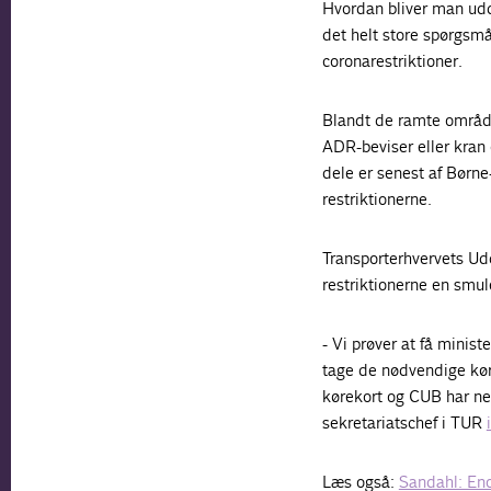
Hvordan bliver man udd
det helt store spørgsm
coronarestriktioner.
Blandt de ramte område
ADR-beviser eller kran 
dele er senest af Børne
restriktionerne.
Transporterhvervets Ud
restriktionerne en smul
- Vi prøver at få ministe
tage de nødvendige kør
kørekort og CUB har ne
sekretariatschef i TUR
Læs også:
Sandahl: Eno