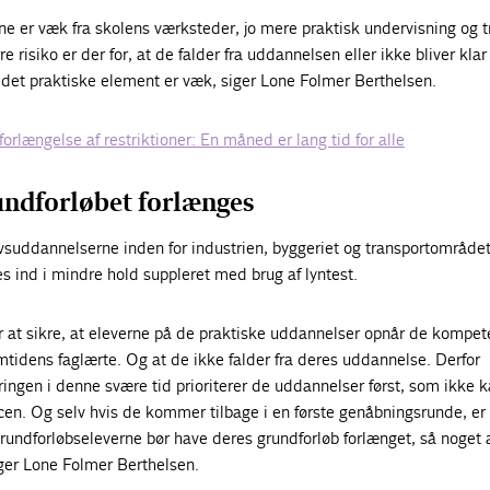
rne er væk fra skolens værksteder, jo mere praktisk undervisning og 
rre risiko er der for, at de falder fra uddannelsen eller ikke bliver klar t
 det praktiske element er væk, siger Lone Folmer Berthelsen.
orlængelse af restriktioner: En måned er lang tid for alle
ndforløbet forlænges
vsuddannelserne inden for industrien, byggeriet og transportområde
es ind i mindre hold suppleret med brug af lyntest.
or at sikre, at eleverne på de praktiske uddannelser opnår de kompet
mtidens faglærte. Og at de ikke falder fra deres uddannelse. Derfor
geringen i denne svære tid prioriterer de uddannelser først, som ikke 
cen. Og selv hvis de kommer tilbage i en første genåbningsrunde, er
undforløbseleverne bør have deres grundforløb forlænget, så noget 
iger Lone Folmer Berthelsen.