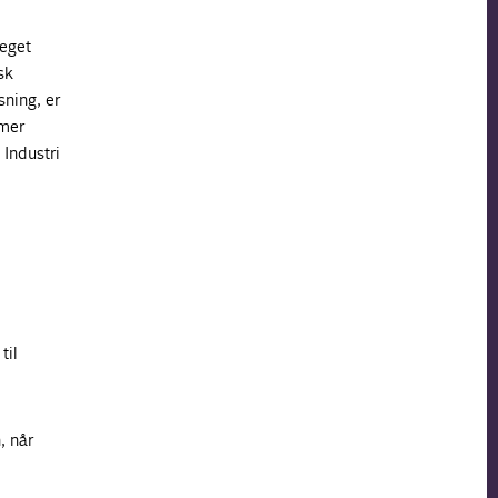
meget
sk
ning, er
lmer
Industri
til
, når