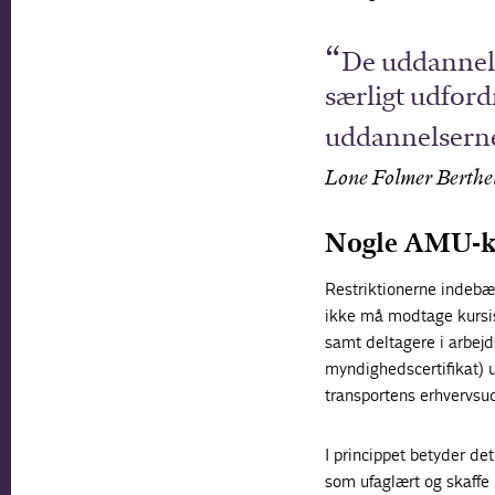
De uddannels
særligt udfordr
uddannelsern
Lone Folmer Berthe
Nogle AMU-ku
Restriktionerne indebæ
ikke må modtage kursis
samt deltagere i arbe
myndighedscertifikat) 
transportens erhvervsu
I princippet betyder d
som ufaglært og skaffe