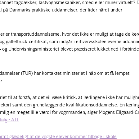
annet tagdækker, lastvognsmekaniker, smed eller murer virtuelt? D
ål på Danmarks praktiske uddannelser, der lider hårdt under
r er transportuddannelserne, hvor det ikke er muligt at tage de kør
og gaffeltruck-certifikat, som indgår i erhvervsskoleeleverne uddann
- og Undervisningsministeriet blevet præciseret lukket ned i forbind
dannelser (TUR) har kontaktet ministeriet i håb om at få lempet
e.
riet til at forstå, at det vil være kritisk, at lærlingene ikke har muligh
ekort samt den grundlæggende kvalifikationsuddannelse. En lærlin
mlig en meget lille værdi for vognmanden, siger Mogens Ellgaard-C
ifølge ATL
.
rmt glædeligt at de yngste elever kommer tilbage i skole