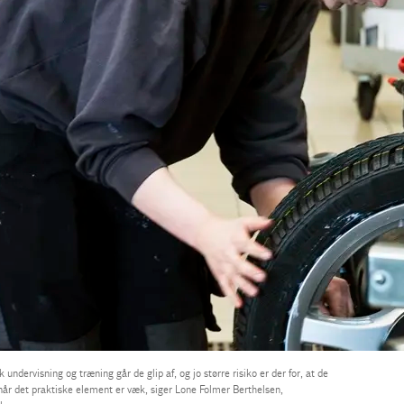
undervisning og træning går de glip af, og jo større risiko er der for, at de
e, når det praktiske element er væk, siger Lone Folmer Berthelsen,