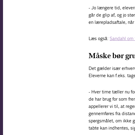
- Jo længere tid, eleve
går de glip af, og jo stø
en lærepladsaftale, når
Læs også:
Sandahl om f
Måske bør gru
Det gælder især erhver
Eleverne kan f.eks. tag
- Hver time tæller nu f
de har brug for som fre
appellerer vi til, at re
gennemføres fra distan
spørgsmålet, om ikke gr
tabte kan indhentes, s