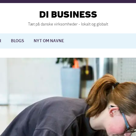
DI BUSINESS
Tæt på danske virksomheder - lokalt og globalt
R
BLOGS
NYT OM NAVNE
lisering
International økonomi
nelse
Europapolitik