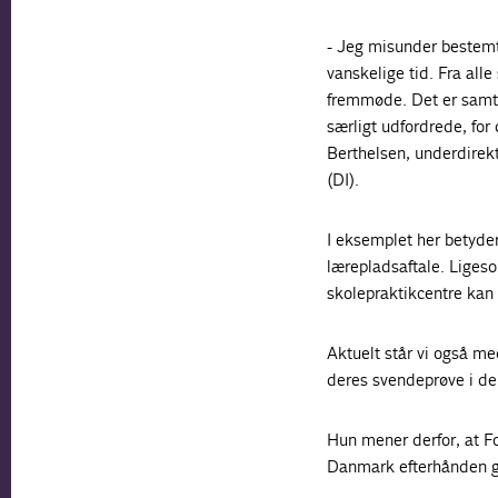
- Jeg misunder bestemt
vanskelige tid. Fra alle
fremmøde. Det er samti
særligt udfordrede, for
Berthelsen, underdirek
(DI).
I eksemplet her betyder
lærepladsaftale. Liges
skolepraktikcentre kan 
Aktuelt står vi også med
deres svendeprøve i de
Hun mener derfor, at Fo
Danmark efterhånden ge