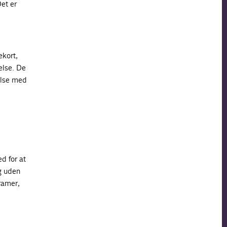
et er
ekort,
else. De
else med
ed for at
g uden
ramer,