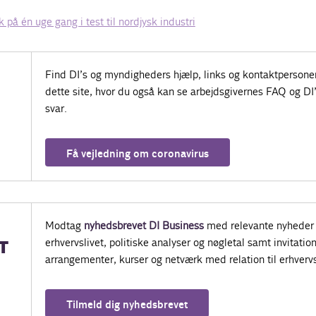
k på én uge gang i test til nordjysk industri
Find DI’s og myndigheders hjælp, links og kontaktpersone
dette site, hvor du også kan se arbejdsgivernes FAQ og DI
svar.
Få vejledning om coronavirus
Modtag
nyhedsbrevet DI Business
med relevante nyheder 
erhvervslivet, politiske analyser og nøgletal samt invitatione
T
arrangementer, kurser og netværk med relation til erhvervs
Tilmeld dig nyhedsbrevet