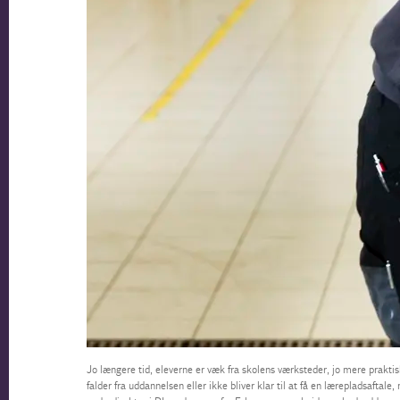
Jo længere tid, eleverne er væk fra skolens værksteder, jo mere praktisk 
falder fra uddannelsen eller ikke bliver klar til at få en lærepladsaftal