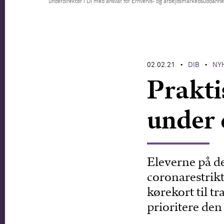
underdirektør i DI med ansvar for Erhvervs- og arbejdsmarkedsuddanne
02.02.21
DIB
NY
•
•
Prakti
under 
Eleverne på d
coronarestrikt
kørekort til t
prioritere den