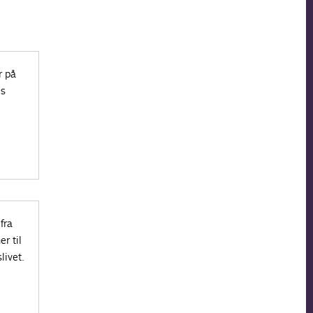
r på
’s
fra
r til
livet.