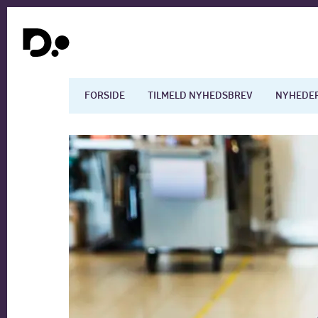
FORSIDE
TILMELD NYHEDSBREV
NYHEDE
Dansk økonomi
Digita
Arbejdsmarkedet
Uddan