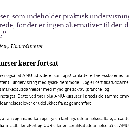
er, som indeholder praktisk undervisning
ede, for der er ingen alternativer til den d
e
lsen, Underdirektør
rser kører fortsat
rer også, at AMU-udbydere, som også omfatter erhvervsskolerne, for
ter til undervisning med fysisk fremmøde. Dog er certifikatuddanne
jdsmarkedsuddannelser med myndighedskrav (branche- og
undtaget. Dette vedrører bl.a AMU-kursuser i præcis de samme emn
ddannelseselever er udelukket fra at gennemføre.
et, at en vognmand kan opsige en lærlings uddannelsesaftale, ansæt
 ham lastbilkørekort og CUB eller en certifikatuddannelse på et AMU