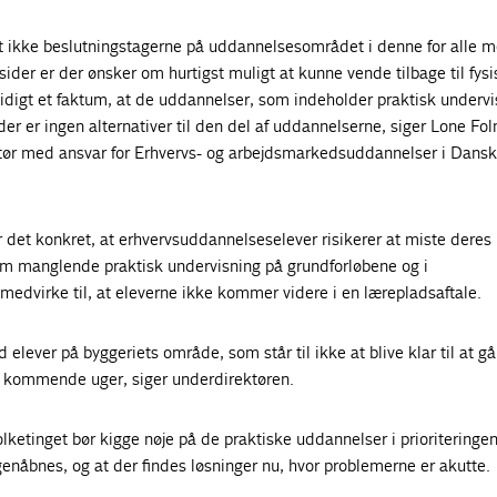
 ikke beslutningstagerne på uddannelsesområdet i denne for alle 
 sider er der ønsker om hurtigst muligt at kunne vende tilbage til fysi
digt et faktum, at de uddannelser, som indeholder praktisk undervis
 der er ingen alternativer til den del af uddannelserne, siger Lone Fo
tør med ansvar for Erhvervs- og arbejdsmarkedsuddannelser i Dansk 
 det konkret, at erhvervsuddannelseselever risikerer at miste deres
om manglende praktisk undervisning på grundforløbene og i
medvirke til, at eleverne ikke kommer videre i en lærepladsaftale.
 elever på byggeriets område, som står til ikke at blive klar til at gå 
 kommende uger, siger underdirektøren.
lketinget bør kigge nøje på de praktiske uddannelser i prioriteringen
nåbnes, og at der findes løsninger nu, hvor problemerne er akutte.