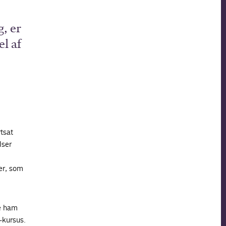
, er
el af
tsat
lser
er, som
te ham
-kursus.