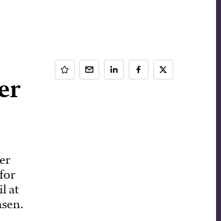
er
er
for
l at
asen.