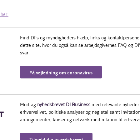
her.
Find DI’s og myndigheders hjælp, links og kontaktpersone
dette site, hvor du også kan se arbejdsgivernes FAQ og DI
svar.
Få vejledning om coronavirus
Modtag
nyhedsbrevet DI Business
med relevante nyheder 
erhvervslivet, politiske analyser og nøgletal samt invitatione
T
arrangementer, kurser og netværk med relation til erhvervs
Tilmeld dig nyhedsbrevet