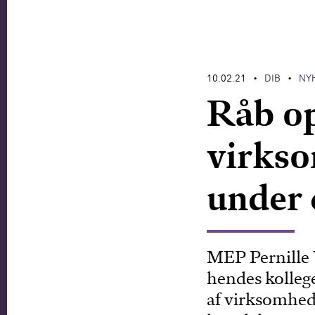
10.02.21
DIB
NY
•
•
Råb op
virkso
under 
MEP Pernille
hendes kollege
af virksomhed