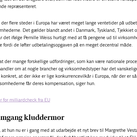
ande repræsenteret.
 der flere steder i Europa har været meget lange ventetider på udbet
omhederne. Det gælder blandt andet i Danmark, Tyskland, Tjekkiet 
r det ifølge Pernille Weiss hurtigt med at få pengene ud til virksomh
e fordi de løfter udbetalingsopgaven på en meget decentral måde.
at der mange forskellige udfordringer, som kan være nationale proce
ndler om at nogle brancher og virksomhedstyper har det vanskelig
konkret, at der ikke er lige konkurrencevilkår i Europa, når der er så
rksomhederne får deres kompensation, siger hun.
for milliardcheck fra EU
 omgang kluddermor
r, at hun nu er i gang med at udarbejde et nyt brev til Margrethe Vest