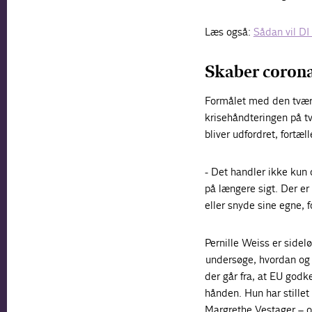
Læs også:
Sådan vil DI
Skaber corona
Formålet med den tvære
krisehåndteringen på tv
bliver udfordret, fortæ
- Det handler ikke ku
på længere sigt. Der er
eller snyde sine egne, 
Pernille Weiss er side
undersøge, hvordan og h
der går fra, at EU god
hånden. Hun har stille
Margrethe Vestager – og