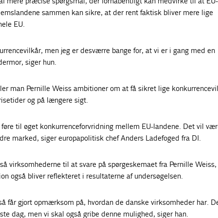
f mere præcise spørgsmål, der forhåbentligt kan medvirke til at EU-
slandene sammen kan sikre, at der rent faktisk bliver mere lige
hele EU.
kurrencevilkår, men jeg er desværre bange for, at vi er i gang med en
ermor, siger hun.
eler man Pernille Weiss ambitioner om at få sikret lige konkurrencevi
setider og på længere sigt.
føre til øget konkurrenceforvridning mellem EU-landene. Det vil væ
dre marked, siger europapolitisk chef Anders Ladefoged fra DI.
så virksomhederne til at svare på spørgeskemaet fra Pernille Weiss,
on også bliver reflekteret i resultaterne af undersøgelsen.
 også får gjort opmærksom på, hvordan de danske virksomheder har. D
este dag, men vi skal også gribe denne mulighed, siger han.