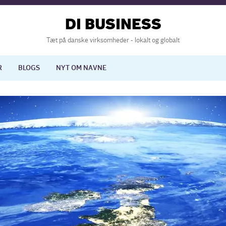
DI BUSINESS
Tæt på danske virksomheder - lokalt og globalt
R
BLOGS
NYT OM NAVNE
lisering
International økonomi
nelse
Europapolitik