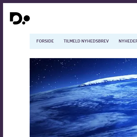
FORSIDE
TILMELD NYHEDSBREV
NYHEDE
Dansk økonomi
Digita
Arbejdsmarkedet
Uddan