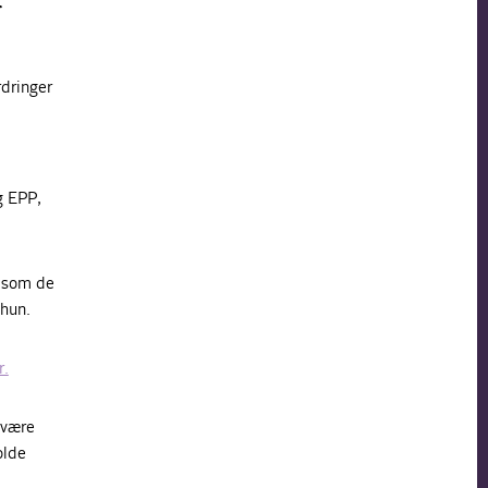
r
dringer
i
g EPP,
, som de
 hun.
r.
 være
olde