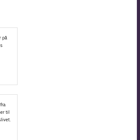
r på
’s
fra
r til
livet.