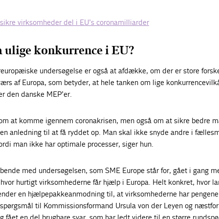
 sikre virksomheder del i EU’s coronamilliarder
 ulige konkurrence i EU?
uropæiske undersøgelse er også at afdække, om der er store forske
ærs af Europa, som betyder, at hele tanken om lige konkurrencevilkå
ller den danske MEP’er.
n om at komme igennem coronakrisen, men også om at sikre bedre 
 en anledning til at få ryddet op. Man skal ikke snyde andre i fælle
fordi man ikke har optimale processer, siger hun.
løbende med undersøgelsen, som SME Europe står for, gået i gang m
vor hurtigt virksomhederne får hjælp i Europa. Helt konkret, hvor la
kender en hjælpepakkeanmodning til, at virksomhederne har pengene 
t spørgsmål til Kommissionsformand Ursula von der Leyen og næstf
 fået en del brugbare svar, som har ledt videre til en større rundspø