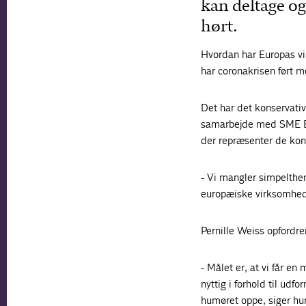
kan deltage og
hørt.
Hvordan har Europas vi
har coronakrisen ført m
Det har det konservati
samarbejde med SME Eu
der repræsenter de kons
- Vi mangler simpelthe
europæiske virksomheder
Pernille Weiss opfordre
- Målet er, at vi får 
nyttig i forhold til udf
humøret oppe, siger hu