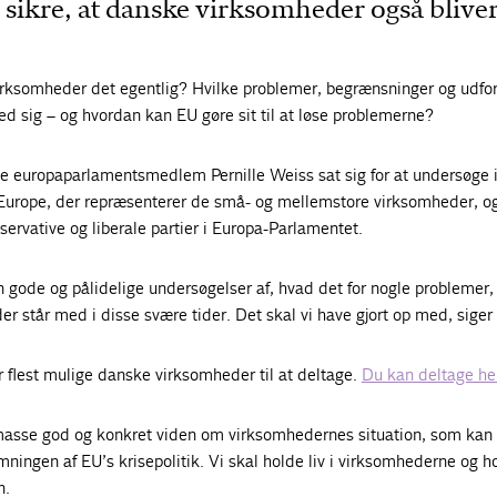
 sikre, at danske virksomheder også blive
rksomheder det egentlig? Hvilke problemer, begrænsninger og udfor
ed sig – og hvordan kan EU gøre sit til at løse problemerne?
ve europaparlamentsmedlem Pernille Weiss sat sig for at undersøge 
rope, der repræsenterer de små- og mellemstore virksomheder, o
ervative og liberale partier i Europa-Parlamentet.
n gode og pålidelige undersøgelser af, hvad det for nogle problemer
 står med i disse svære tider. Det skal vi have gjort op med, siger
r flest mulige danske virksomheder til at deltage.
Du kan deltage he
en masse god og konkret viden om virksomhedernes situation, som kan
ormningen af EU’s krisepolitik. Vi skal holde liv i virksomhederne og h
n.