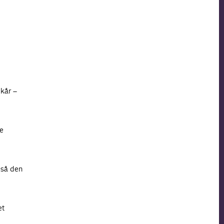
lkår –
re
 så den
et