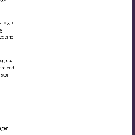
aling af
og
ederne i
sgreb,
ere end
 stor
ager,