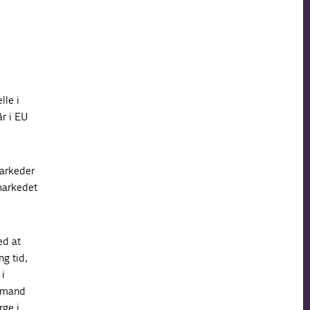
lle i
r i EU
markeder
smarkedet
ed at
ng tid,
i
ormand
rge i