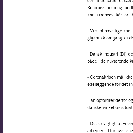
som indeholder et sæt a
Kommissionen og medlem
konkurrencevilkår for i 
- Vi skal have lige kon
gigantisk omgang kludd
I Dansk Industri (DI) d
både i de nuværende kri
- Coronakrisen må ikke 
ødelæggende for det in
Han opfordrer derfor og
danske vinkel og situati
- Det er vigtigt, at vi
arbejder DI for hver en