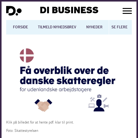
DI BUSINESS
FORSIDE
TILMELD NYHEDSBREV
NYHEDER
SE FLERE
BLOGS
N
Dansk økonomi
Digitalisering
International økonomi
Arbejdsmiljø
Arbejdsmarkedet
Uddannelse
Klik på billedet for at hente pdf. klar til print.
Foto: Skattestyrelsen
Europapolitik