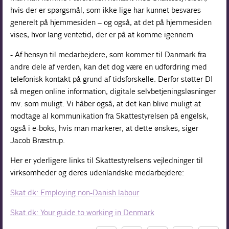
hvis der er spørgsmål, som ikke lige har kunnet besvares
generelt på hjemmesiden – og også, at det på hjemmesiden
vises, hvor lang ventetid, der er på at komme igennem
- Af hensyn til medarbejdere, som kommer til Danmark fra
andre dele af verden, kan det dog være en udfordring med
telefonisk kontakt på grund af tidsforskelle. Derfor støtter DI
så megen online information, digitale selvbetjeningsløsninger
mv. som muligt. Vi håber også, at det kan blive muligt at
modtage al kommunikation fra Skattestyrelsen på engelsk,
også i e-boks, hvis man markerer, at dette ønskes, siger
Jacob Bræstrup.
Her er yderligere links til Skattestyrelsens vejledninger til
virksomheder og deres udenlandske medarbejdere:
Skat.dk: Employing non-Danish labour
Skat.dk: Your guide to working in Denmark