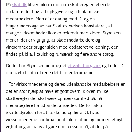
På
skat.dk
bliver information om skatteregler løbende
opdateret for hhv. arbejdsgivere og udenlandske
medarbejdere. Men efter dialog med DI og en
brugerundersøgelse har Skattestyrelsen konstateret, at
mange virksomheder ikke er bekendt med siden. Styrelsen
mener, det er vigtigtig, at både medarbejdere og
virksomheder bruger siden med opdateret vejledning, der
findes på bl.a. litauisk og rumænsk og flere andre sprog.
Derfor har Styrelsen udarbejdet
et vejledningsark
og beder DI
om hjælp til at udbrede det til medlemmerne.
- For virksomhederne og deres udenlandske medarbejdere er
det en stor hjælp at have et godt overblik over, hvilke
skatteregler der skal være opmærksomhed på, når
medarbejdere fra udlandet ansættes. Derfor tak til
Skattestyrelsen for at række ud og høre DI, hvad
virksomhederne har brug for af information og for med et nyt
vejledningsinitiativ at gøre opmærksom på, at der på