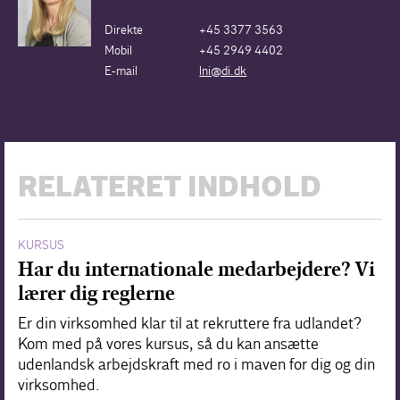
Direkte
+45 3377 3563
Mobil
+45 2949 4402
E-mail
lni@di.dk
RELATERET INDHOLD
KURSUS
Har du internationale medarbejdere? Vi
lærer dig reglerne
Er din virksomhed klar til at rekruttere fra udlandet?
Kom med på vores kursus, så du kan ansætte
udenlandsk arbejdskraft med ro i maven for dig og din
virksomhed.