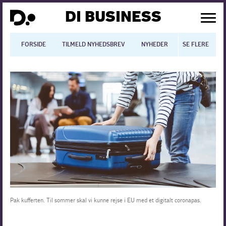
DI BUSINESS
FORSIDE
TILMELD NYHEDSBREV
NYHEDER
SE FLERE
BLOGS
N
Dansk økonomi
Digitalisering
International økonomi
Arbejdsmiljø
Arbejdsmarkedet
Uddannelse
Pak kufferten. Til sommer skal vi kunne rejse i EU med et digitalt coronapas.
Europapolitik