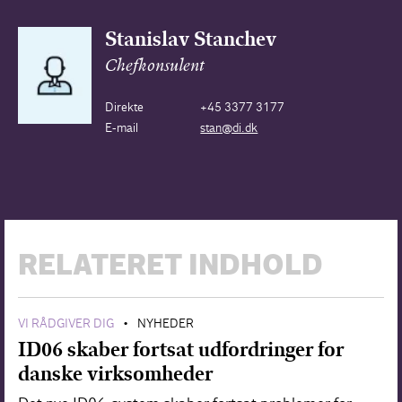
Stanislav Stanchev
Chefkonsulent
Direkte
+45 3377 3177
E-mail
stan@di.dk
RELATERET INDHOLD
VI RÅDGIVER DIG
NYHEDER
•
ID06 skaber fortsat udfordringer for
danske virksomheder