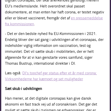
digitalt coronapas, der skal anerkendes gensidigt mellem
EU’s medlemslande. Helt overordnet skal passet
dokumentere, at man enten har haft corona, er testet negativ
eller er blevet vaccineret, fremgår det af
en pressemeddelse
fra kommissionen
.
- Det er den bedste nyhed fra EU-Kommissionen i 2021.
Endelig bliver der sat gang i udviklingen af et coronapas, der
indeholder vigtig information om vaccination, test og
immunitet. Det vil sætte skub i mobiliteten, der er helt
afgørende for at vi kan genstarte vores samfund, siger
Thomas Bustrup, international direktør i DI.
Læs også:
DI's topchef gør status efter et år med corona:
Virksomhederne har kæmpet og set muligheder
Sæt skub i udviklingen
Han mener, at det digitale coronapas kan give dansk
økonomi en fast track vej ud af coronakrisen. Det gør det
muligt at sætte skub i turismen og erhvervsrejser, der er