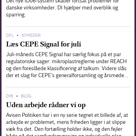
Det nye ID06-system skaber fortsat problemer for
danske virksomheder. DI hjælper med overblik og
sparring.
DFL
NYHEDER
•
Læs CEPE Signal for juli
Juli-måneds CEPE Signal har særlig fokus på et par
regulatoriske sager: mikroplastreglerne under REACH
og den foreslåede klassificering af talkum. Videre slås
der et slag for CEPE's generalforsamling og årsmøde…
DIB
BLOG
•
Uden arbejde rådner vi op
Avisen Politiken har i en ny serie tegnet et billede af, at
arbejde er problemet, mens friheden ligger i at slippe
væk fra det. Den fortælling holder ikke, og den fejler