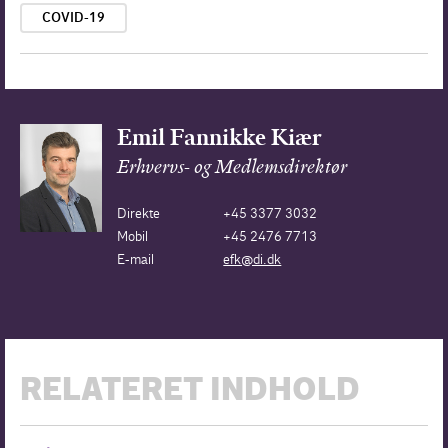
COVID-19
Emil Fannikke Kiær
Erhvervs- og Medlemsdirektør
Direkte
+45 3377 3032
Mobil
+45 2476 7713
E-mail
efk@di.dk
RELATERET INDHOLD