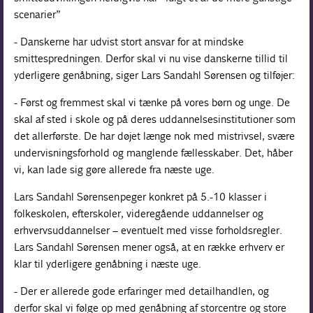
scenarier”
- Danskerne har udvist stort ansvar for at mindske
smittespredningen. Derfor skal vi nu vise danskerne tillid til
yderligere genåbning, siger Lars Sandahl Sørensen og tilføjer:
- Først og fremmest skal vi tænke på vores børn og unge. De
skal af sted i skole og på deres uddannelsesinstitutioner som
det allerførste. De har døjet længe nok med mistrivsel, svære
undervisningsforhold og manglende fællesskaber. Det, håber
vi, kan lade sig gøre allerede fra næste uge.
Lars Sandahl Sørensen peger konkret på 5.-10 klasser i
folkeskolen, efterskoler, videregående uddannelser og
erhvervsuddannelser – eventuelt med visse forholdsregler.
Lars Sandahl Sørensen mener også, at en række erhverv er
klar til yderligere genåbning i næste uge.
- Der er allerede gode erfaringer med detailhandlen, og
derfor skal vi følge op med genåbning af storcentre og store