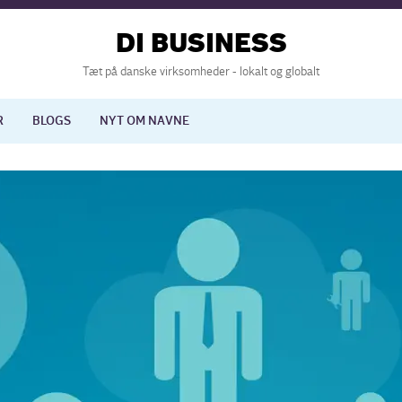
DI BUSINESS
Tæt på danske virksomheder - lokalt og globalt
R
BLOGS
NYT OM NAVNE
lisering
International økonomi
nelse
Europapolitik