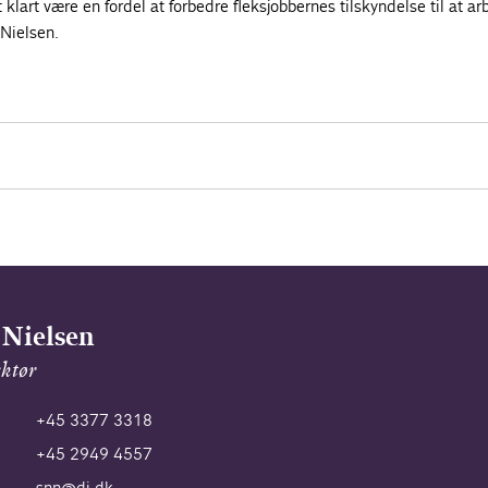
lt klart være en fordel at forbedre fleksjobbernes tilskyndelse til at ar
 Nielsen.
 Nielsen
ektør
+45 3377 3318
+45 2949 4557
snn@di.dk