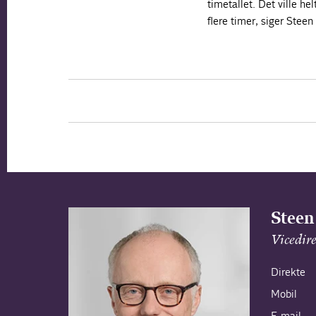
timetallet. Det ville he
flere timer, siger Steen
Steen
Vicedir
Direkte
Mobil
E-mail