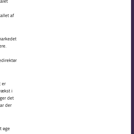
talet
allet af
smarkedet
ere.
edirektør
 er
vækst i
øger det
ar der
at øge