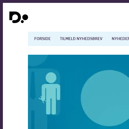
FORSIDE
TILMELD NYHEDSBREV
NYHEDE
Dansk økonomi
Digita
Arbejdsmarkedet
Uddan