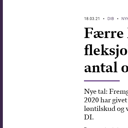
18.03.21
DIB
NY
•
•
Færre l
fleksj
antal o
Nye tal: Fremg
2020 har givet 
løntilskud og 
DI.