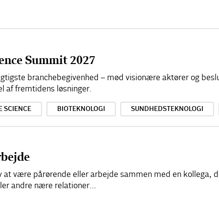
cience Summit 2027
 vigtigste branchebegivenhed – mød visionære aktører og besl
el af fremtidens løsninger.
E SCIENCE
BIOTEKNOLOGI
SUNDHEDSTEKNOLOGI
rbejde
elv at være pårørende eller arbejde sammen med en kollega, d
ller andre nære relationer…