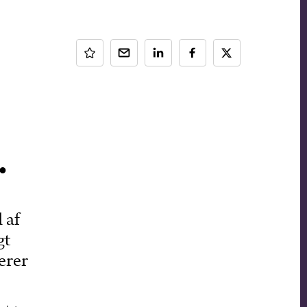
.
 af
gt
erer