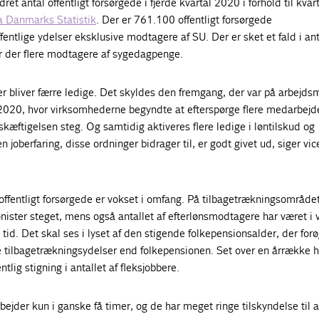
et antal offentligt forsørgede i fjerde kvartal 2020 i forhold til kvar
fra Danmarks Statistik
. Der er 761.100 offentligt forsørgede
entlige ydelser eksklusive modtagere af SU. Der er sket et fald i ant
 der flere modtagere af sygedagpenge.
der bliver færre ledige. Det skyldes den fremgang, der var på arbejd
f 2020, hvor virksomhederne begyndte at efterspørge flere medarbejd
kæftigelsen steg. Og samtidig aktiveres flere ledige i løntilskud og
joberfaring, disse ordninger bidrager til, er godt givet ud, siger vic
offentligt forsørgede er vokset i omfang. På tilbagetrækningsområdet
ionister steget, mens også antallet af efterlønsmodtagere har været i 
 tid. Det skal ses i lyset af den stigende folkepensionsalder, der for
 tilbagetrækningsydelser end folkepensionen. Set over en årrække h
lig stigning i antallet af fleksjobbere.
bejder kun i ganske få timer, og de har meget ringe tilskyndelse til 