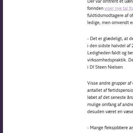
Der var omtrent et uændr
forinden
viser nye tal 
fuldtidsmodtagere af off
ledige, men omvendt er
- Det er glædeligt, at 
i den sidste halvdel a
Ledigheden faldt og bes
virksomhedspraktik. Den 
i DI Steen Nielsen.
Visse andre grupper af 
antallet af førtidspens
løbet af det seneste års
mulige omfang af andre
desuden været en væsent
- Mange fleksjobbere ar