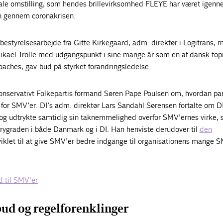
le omstilling, som hendes brillevirksomhed FLEYE har været igenne
n gennem coronakrisen.
t bestyrelsesarbejde fra Gitte Kirkegaard, adm. direktør i Logitrans, 
Mikael Trolle med udgangspunkt i sine mange år som en af dansk top
aches, gav bud på styrket forandringsledelse.
onservativt Folkepartis formand Søren Pape Poulsen om, hvordan part
r for SMV’er. DI’s adm. direktør Lars Sandahl Sørensen fortalte om D
og udtrykte samtidig sin taknemmelighed overfor SMV’ernes virke,
 rygraden i både Danmark og i DI. Han henviste derudover til
den
viklet til at give SMV’er bedre indgange til organisationens mange 
d til SMV'er
bud og regelforenklinger