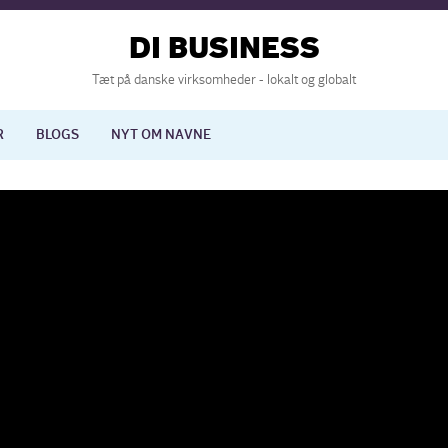
DI BUSINESS
Tæt på danske virksomheder - lokalt og globalt
R
BLOGS
NYT OM NAVNE
lisering
International økonomi
nelse
Europapolitik