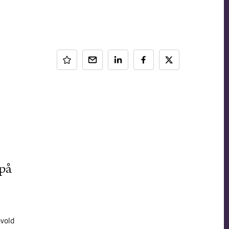
 på
vold