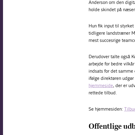
Anderson om den digita
holde skindet på næse
Hun fik input til styrke
tidligere landstræner 
mest succesrige teamco
Derudover talte også K
arbejde for bedre vilkå
indsats for det samme 
ifølge direktøren udgør
hjemmeside
, der er ud
rettede tilbud.
Se hjemmesiden:
Tilbu
Offentlige ud