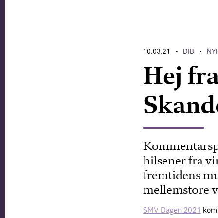
10.03.21
DIB
NY
•
•
Hej fr
Skande
Kommentarspo
hilsener fra v
fremtidens mu
mellemstore v
SMV Dagen 2021
kom 