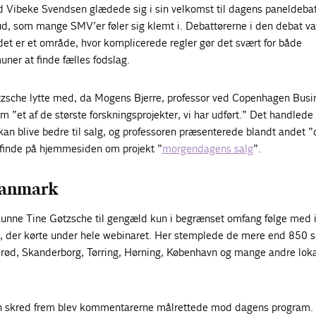
 Vibeke Svendsen glædede sig i sin velkomst til dagens paneldeba
ud, som mange SMV’er føler sig klemt i. Debattørerne i den debat va
det er et område, hvor komplicerede regler gør det svært for både
er at finde fælles fodslag.
zsche lytte med, da Mogens Bjerre, professor ved Copenhagen Busi
m ”et af de største forskningsprojekter, vi har udført.” Det handlede
an blive bedre til salg, og professoren præsenterede blandt andet ”
 finde på hjemmesiden om projekt ”
morgendagens salg
”.
Danmark
 kunne Tine Gøtzsche til gengæld kun i begrænset omfang følge med i
, der kørte under hele webinaret. Her stemplede de mere end 850 s
erød, Skanderborg, Tørring, Hørning, København og mange andre lokal
 skred frem blev kommentarerne målrettede mod dagens program.