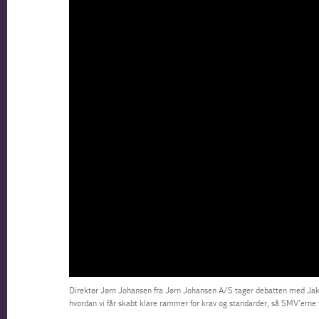
Direktør Jørn Johansen fra Jørn Johansen A/S tager debatten med Ja
hvordan vi får skabt klare rammer for krav og standarder, så SMV’er