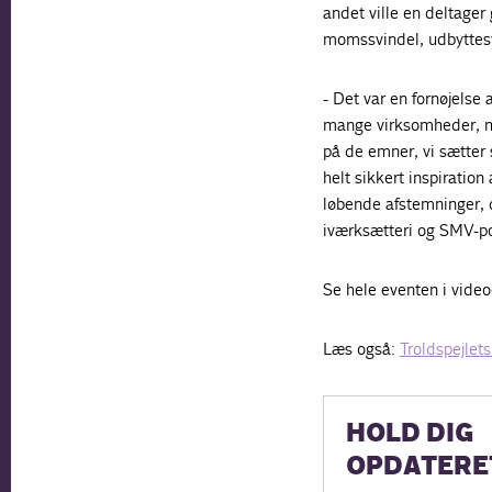
andet ville en deltager g
momssvindel, udbyttesvi
- Det var en fornøjelse
mange virksomheder, me
på de emner, vi sætter 
helt sikkert inspiratio
løbende afstemninger, d
iværksætteri og SMV-pol
Se hele eventen i video
Læs også:
Troldspejlets
HOLD DIG
OPDATERE