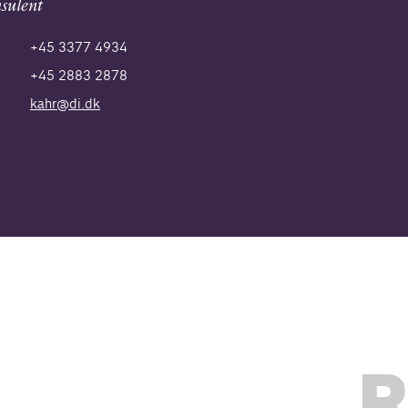
sulent
+45 3377 4934
+45 2883 2878
kahr@di.dk
R