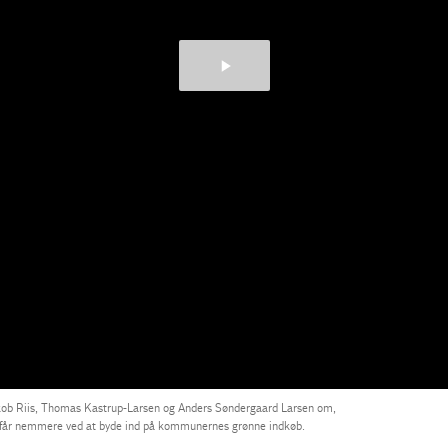
kob Riis, Thomas Kastrup-Larsen og Anders Søndergaard Larsen om,
ne får nemmere ved at byde ind på kommunernes grønne indkøb.