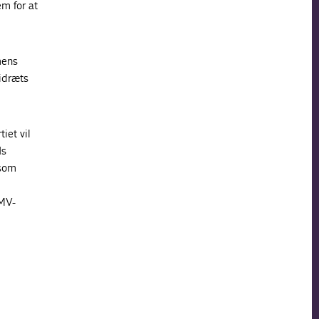
m for at
mens
idræts
iet vil
Is
 som
SMV-