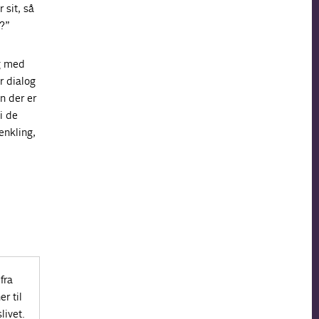
 sit, så
l?”
ig med
r dialog
n der er
i de
enkling,
fra
r til
livet.