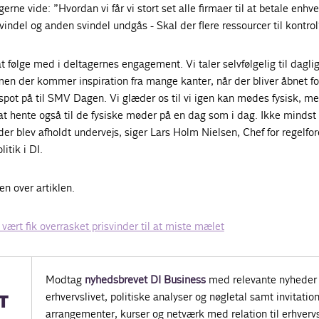
erne vide: ”Hvordan vi får vi stort set alle firmaer til at betale enhver
ndel og anden svindel undgås - Skal der flere ressourcer til kontro
 at følge med i deltagernes engagement. Vi taler selvfølgelig til dagl
n der kommer inspiration fra mange kanter, når der bliver åbnet fo
spot på til SMV Dagen. Vi glæder os til vi igen kan mødes fysisk, me
n at hente også til de fysiske møder på en dag som i dag. Ikke mindst 
er blev afholdt undervejs, siger Lars Holm Nielsen, Chef for regelfor
itik i DI.
en over artiklen.
 vært fik overrasket prisvinder til at miste mælet
Modtag
nyhedsbrevet DI Business
med relevante nyheder 
erhvervslivet, politiske analyser og nøgletal samt invitatione
T
arrangementer, kurser og netværk med relation til erhvervs