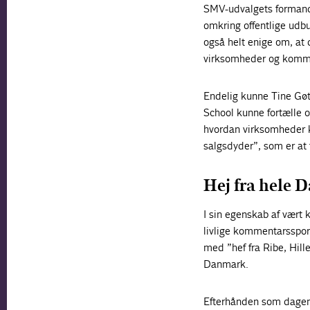
SMV-udvalgets formand
omkring offentlige udb
også helt enige om, at 
virksomheder og kommun
Endelig kunne Tine Gøt
School kunne fortælle o
hvordan virksomheder k
salgsdyder”, som er at
Hej fra hele 
I sin egenskab af vært
livlige kommentarsspor
med ”hef fra Ribe, Hill
Danmark.
Efterhånden som dagen