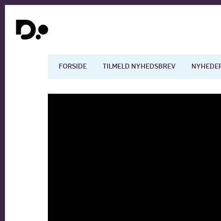
FORSIDE
TILMELD NYHEDSBREV
NYHEDE
Dansk økonomi
Digita
Arbejdsmarkedet
Uddan