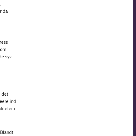
t
r da
ness
 om,
de syv
 det
eere ind
iteter i
 Blandt