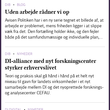
DIB
BLOG
•
Uden arbejde rådner vi op
Avisen Politiken har i en ny serie tegnet et billede af, at
arbejde er problemet, mens friheden ligger i at slippe
væk fra det. Den fortælling holder ikke, og den fejler
både på det samfundsmæssige og individuelle plan,…
DIB
NYHEDER
•
DI-alliance med nyt forskningscenter
styrker erhvervslivet
Teori og praksis skal gå hånd i hånd på et helt nyt
niveau til gavn for landets virksomheder i et nyt
samarbejde mellem DI og det nyoprettede forsknings-
og analysecenter CEFAU.
DI DIGITAL
NYHEDER
•