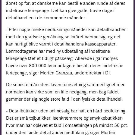
åbnet op for, at danskerne kan bestille anden runde af deres
indefrosne feriepenge. Det kan give gode, travle dage i
detailhandlen i de kommende måneder.
- Efter nogle mørke nedlukningsmåneder kan detailbranchen
med den gradvise genåbning se foråret nærme sig, og det
kan hurtigt blive varmt i detailhandlens kasseapparater.
Lønmodtagerne har med ny udbetaling af indefrosne
feriepenge fået et tidligt påskeæg. Allerede i går morges
havde over 800.000 lønmodtagere bestilt deres indefrosne
feriepenge, siger Morten Granzau, underdirektør i DI.
De seneste måneders lavere omsætning sammenlignet med
normalen kan virke som en lille nedgang, men bag faldet
gemmer der sig nogle store fald i den fysiske detailhandel.
- Detailbutikker uden onlinesalg har haft en hård nedlukning.
Det er små tøjbutikker, isenkræmmere og smykkebutikker,
hvor man har oplevet et fald i omsætningen på mindst 50 pct.
under den første del af anden nedlukning, siger Morten