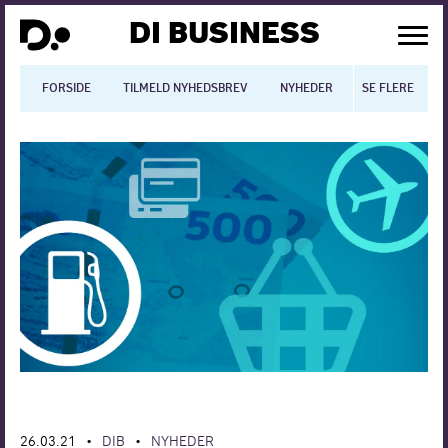
DI BUSINESS
FORSIDE
TILMELD NYHEDSBREV
NYHEDER
SE FLERE
BLOGS
N
Dansk økonomi
Digitalisering
International økonomi
Arbejdsmiljø
Arbejdsmarkedet
Uddannelse
Europapolitik
26.03.21
DIB
NYHEDER
•
•