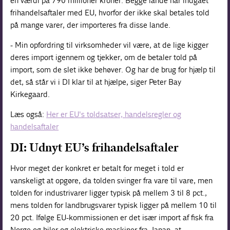
en værdi på 790 millioner kroner. Begge lande har indgået
frihandelsaftaler med EU, hvorfor der ikke skal betales told
på mange varer, der importeres fra disse lande.
- Min opfordring til virksomheder vil være, at de lige kigger
deres import igennem og tjekker, om de betaler told på
import, som de slet ikke behøver. Og har de brug for hjælp til
det, så står vi i DI klar til at hjælpe, siger Peter Bay
Kirkegaard.
Læs også:
Her er EU's toldsatser, handelsregler og
handelsaftaler
DI: Udnyt EU’s frihandelsaftaler
Hvor meget der konkret er betalt for meget i told er
vanskeligt at opgøre, da tolden svinger fra vare til vare, men
tolden for industrivarer ligger typisk på mellem 3 til 8 pct.,
mens tolden for landbrugsvarer typisk ligger på mellem 10 til
20 pct. Ifølge EU-kommissionen er det især import af fisk fra
Norge og biler og elektriske maskiner fra Japan, at