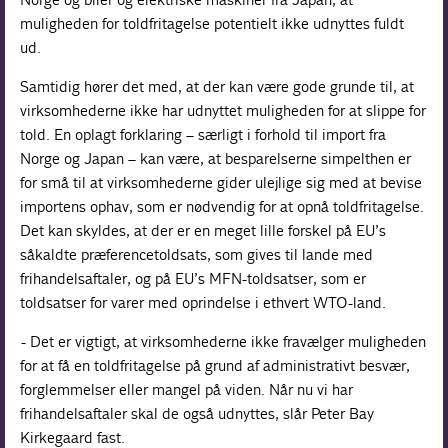
muligheden for toldfritagelse potentielt ikke udnyttes fuldt
ud.
Samtidig hører det med, at der kan være gode grunde til, at
virksomhederne ikke har udnyttet muligheden for at slippe for
told. En oplagt forklaring – særligt i forhold til import fra
Norge og Japan – kan være, at besparelserne simpelthen er
for små til at virksomhederne gider ulejlige sig med at bevise
importens ophav, som er nødvendig for at opnå toldfritagelse.
Det kan skyldes, at der er en meget lille forskel på EU’s
såkaldte præferencetoldsats, som gives til lande med
frihandelsaftaler, og på EU’s MFN-toldsatser, som er
toldsatser for varer med oprindelse i ethvert WTO-land.
- Det er vigtigt, at virksomhederne ikke fravælger muligheden
for at få en toldfritagelse på grund af administrativt besvær,
forglemmelser eller mangel på viden. Når nu vi har
frihandelsaftaler skal de også udnyttes, slår Peter Bay
Kirkegaard fast.