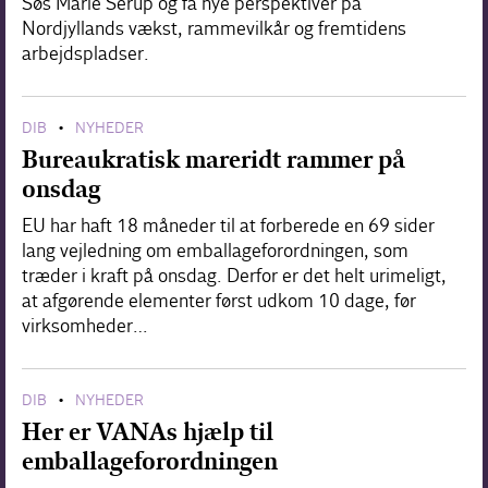
Søs Marie Serup og få nye perspektiver på
Nordjyllands vækst, rammevilkår og fremtidens
arbejdspladser.
DIB
NYHEDER
•
Bureaukratisk mareridt rammer på
onsdag
EU har haft 18 måneder til at forberede en 69 sider
lang vejledning om emballageforordningen, som
træder i kraft på onsdag. Derfor er det helt urimeligt,
at afgørende elementer først udkom 10 dage, før
virksomheder…
DIB
NYHEDER
•
Her er VANAs hjælp til
emballageforordningen