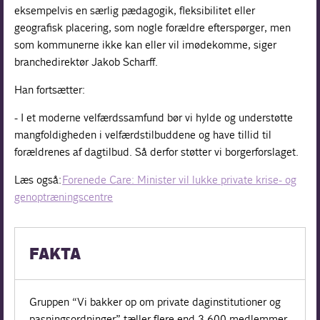
eksempelvis en særlig pædagogik, fleksibilitet eller
geografisk placering, som nogle forældre efterspørger, men
som kommunerne ikke kan eller vil imødekomme, siger
branchedirektør Jakob Scharff.
Han fortsætter:
- I et moderne velfærdssamfund bør vi hylde og understøtte
mangfoldigheden i velfærdstilbuddene og have tillid til
forældrenes af dagtilbud. Så derfor støtter vi borgerforslaget.
Læs også:
Forenede Care: Minister vil lukke private krise- og
genoptræningscentre
FAKTA
Gruppen “Vi bakker op om private daginstitutioner og
pasningsordninger” tæller flere end 3.600 medlemmer