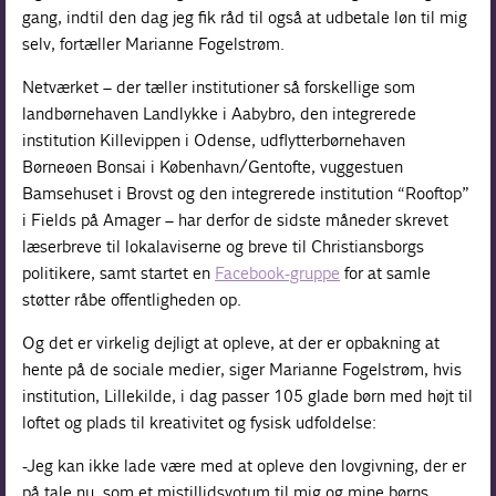
gang, indtil den dag jeg fik råd til også at udbetale løn til mig
selv, fortæller Marianne Fogelstrøm.
Netværket – der tæller institutioner så forskellige som
landbørnehaven Landlykke i Aabybro, den integrerede
institution Killevippen i Odense, udflytterbørnehaven
Børneøen Bonsai i København/Gentofte, vuggestuen
Bamsehuset i Brovst og den integrerede institution “Rooftop”
i Fields på Amager – har derfor de sidste måneder skrevet
læserbreve til lokalaviserne og breve til Christiansborgs
politikere, samt startet en
Facebook-gruppe
for at samle
støtter råbe offentligheden op.
Og det er virkelig dejligt at opleve, at der er opbakning at
hente på de sociale medier, siger Marianne Fogelstrøm, hvis
institution, Lillekilde, i dag passer 105 glade børn med højt til
loftet og plads til kreativitet og fysisk udfoldelse:
-Jeg kan ikke lade være med at opleve den lovgivning, der er
på tale nu, som et mistillidsvotum til mig og mine børns