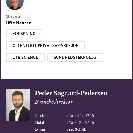
Skrevet af:
Uffe Hansen
FORSKNING
OFFENTLIGT-PRIVAT SAMARBEJDE
LIFE SCIENCE
SUNDHEDSTEKNOLOGI
Peder Søgaard-Pedersen
Branchedirektør
Direkte
+45 3377 3945
Mobil
+45 2128 6755
E-mail
peso@di.dk