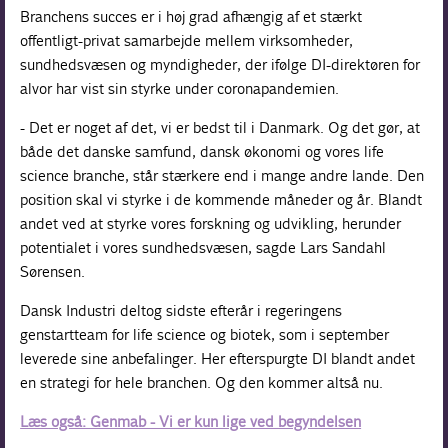
Branchens succes er i høj grad afhængig af et stærkt
offentligt-privat samarbejde mellem virksomheder,
sundhedsvæsen og myndigheder, der ifølge DI-direktøren for
alvor har vist sin styrke under coronapandemien.
- Det er noget af det, vi er bedst til i Danmark. Og det gør, at
både det danske samfund, dansk økonomi og vores life
science branche, står stærkere end i mange andre lande. Den
position skal vi styrke i de kommende måneder og år. Blandt
andet ved at styrke vores forskning og udvikling, herunder
potentialet i vores sundhedsvæsen, sagde Lars Sandahl
Sørensen.
Dansk Industri deltog sidste efterår i regeringens
genstartteam for life science og biotek, som i september
leverede sine anbefalinger. Her efterspurgte DI blandt andet
en strategi for hele branchen. Og den kommer altså nu.
Læs også: Genmab - Vi er kun lige ved begyndelsen