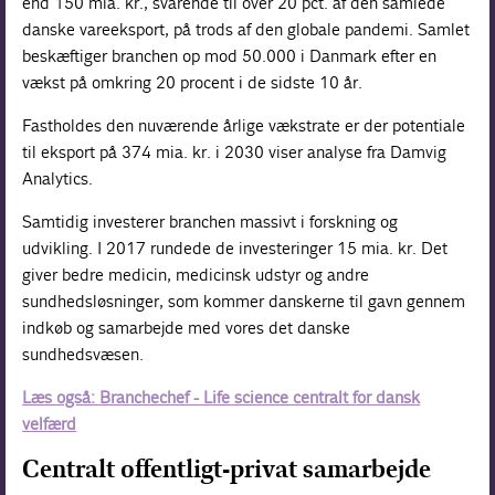
end 150 mia. kr., svarende til over 20 pct. af den samlede
danske vareeksport, på trods af den globale pandemi. Samlet
beskæftiger branchen op mod 50.000 i Danmark efter en
vækst på omkring 20 procent i de sidste 10 år.
Fastholdes den nuværende årlige vækstrate er der potentiale
til eksport på 374 mia. kr. i 2030 viser analyse fra Damvig
Analytics.
Samtidig investerer branchen massivt i forskning og
udvikling. I 2017 rundede de investeringer 15 mia. kr. Det
giver bedre medicin, medicinsk udstyr og andre
sundhedsløsninger, som kommer danskerne til gavn gennem
indkøb og samarbejde med vores det danske
sundhedsvæsen.
Læs også: Branchechef - Life science centralt for dansk
velfærd
Centralt offentligt-privat samarbejde