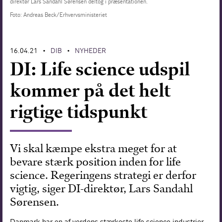
direktør Lars Sandahl Sørensen deltog i præsentationen.
Foto: Andreas Beck/Erhvervsministeriet
Forskning
16.04.21
DIB
NYHEDER
•
•
DI: Life science udspil
kommer på det helt
rigtige tidspunkt
Vi skal kæmpe ekstra meget for at
bevare stærk position inden for life
science. Regeringens strategi er derfor
vigtig, siger DI-direktør, Lars Sandahl
Sørensen.
Danmark har en af verdens stærkeste life science industrier,