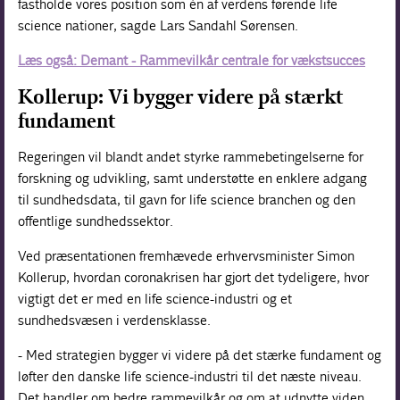
fastholde vores position som én af verdens førende life
science nationer, sagde Lars Sandahl Sørensen.
Læs også: Demant - Rammevilkår centrale for vækstsucces
Kollerup: Vi bygger videre på stærkt
fundament
Regeringen vil blandt andet styrke rammebetingelserne for
forskning og udvikling, samt understøtte en enklere adgang
til sundhedsdata, til gavn for life science branchen og den
offentlige sundhedssektor.
Ved præsentationen fremhævede erhvervsminister Simon
Kollerup, hvordan coronakrisen har gjort det tydeligere, hvor
vigtigt det er med en life science-industri og et
sundhedsvæsen i verdensklasse.
- Med strategien bygger vi videre på det stærke fundament og
løfter den danske life science-industri til det næste niveau.
Det handler om bedre rammevilkår og om at udnytte viden