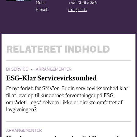
Mobil
+45 2328 5056
E-mail
trra@di.dk
RELATERET INDHOLD
DI SERVICE
ARRANGEMENTER
•
ESG-Klar Servicevirksomhed
Et nyt forløb for SMV’er. Er din servicevirksomhed klar
til at leve op til kundernes forventninger på ESG-
området – også selvom I ikke er direkte omfattet af
lovgivningen?
ARRANGEMENTER