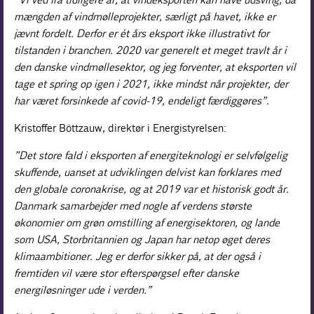
mængden af vindmølleprojekter, særligt på havet, ikke er
jævnt fordelt. Derfor er ét års eksport ikke illustrativt for
tilstanden i branchen. 2020 var generelt et meget travlt år i
den danske vindmøllesektor, og jeg forventer, at eksporten vil
tage et spring op igen i 2021, ikke mindst når projekter, der
har været forsinkede af covid-19, endeligt færdiggøres”.
Kristoffer Böttzauw, direktør i Energistyrelsen:
”Det store fald i eksporten af energiteknologi er selvfølgelig
skuffende, uanset at udviklingen delvist kan forklares med
den globale coronakrise, og at 2019 var et historisk godt år.
Danmark samarbejder med nogle af verdens største
økonomier om grøn omstilling af energisektoren, og lande
som USA, Storbritannien og Japan har netop øget deres
klimaambitioner. Jeg er derfor sikker på, at der også i
fremtiden vil være stor efterspørgsel efter danske
energiløsninger ude i verden.”