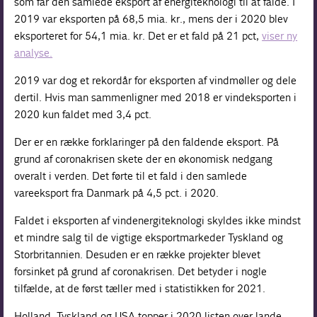
som får den samlede eksport af energiteknologi til at falde. I
2019 var eksporten på 68,5 mia. kr., mens der i 2020 blev
eksporteret for 54,1 mia. kr. Det er et fald på 21 pct,
viser ny
analyse.
2019 var dog et rekordår for eksporten af vindmøller og dele
dertil. Hvis man sammenligner med 2018 er vindeksporten i
2020 kun faldet med 3,4 pct.
Der er en række forklaringer på den faldende eksport. På
grund af coronakrisen skete der en økonomisk nedgang
overalt i verden. Det førte til et fald i den samlede
vareeksport fra Danmark på 4,5 pct. i 2020.
Faldet i eksporten af vindenergiteknologi skyldes ikke mindst
et mindre salg til de vigtige eksportmarkeder Tyskland og
Storbritannien. Desuden er en række projekter blevet
forsinket på grund af coronakrisen. Det betyder i nogle
tilfælde, at de først tæller med i statistikken for 2021.
Holland, Tyskland og USA topper i 2020 listen over lande,