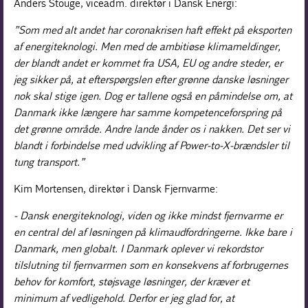
Anders Stouge, viceadm. direktør i Dansk Energi:
”Som med alt andet har coronakrisen haft effekt på eksporten
af energiteknologi. Men med de ambitiøse klimameldinger,
der blandt andet er kommet fra USA, EU og andre steder, er
jeg sikker på, at efterspørgslen efter grønne danske løsninger
nok skal stige igen. Dog er tallene også en påmindelse om, at
Danmark ikke længere har samme kompetenceforspring på
det grønne område. Andre lande ånder os i nakken. Det ser vi
blandt i forbindelse med udvikling af Power-to-X-brændsler til
tung transport.”
Kim Mortensen, direktør i Dansk Fjernvarme:
- Dansk energiteknologi, viden og ikke mindst fjernvarme er
en central del af løsningen på klimaudfordringerne. Ikke bare i
Danmark, men globalt. I Danmark oplever vi rekordstor
tilslutning til fjernvarmen som en konsekvens af forbrugernes
behov for komfort, støjsvage løsninger, der kræver et
minimum af vedligehold. Derfor er jeg glad for, at