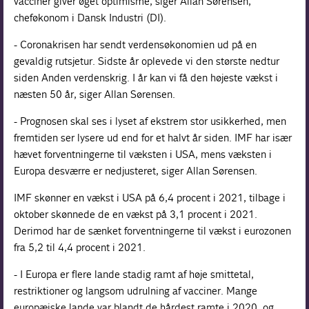
vacciner giver øget optimisme, siger Allan Sørensen,
cheføkonom i Dansk Industri (DI).
- Coronakrisen har sendt verdensøkonomien ud på en
gevaldig rutsjetur. Sidste år oplevede vi den største nedtur
siden Anden verdenskrig. I år kan vi få den højeste vækst i
næsten 50 år, siger Allan Sørensen.
- Prognosen skal ses i lyset af ekstrem stor usikkerhed, men
fremtiden ser lysere ud end for et halvt år siden. IMF har især
hævet forventningerne til væksten i USA, mens væksten i
Europa desværre er nedjusteret, siger Allan Sørensen.
IMF skønner en vækst i USA på 6,4 procent i 2021, tilbage i
oktober skønnede de en vækst på 3,1 procent i 2021.
Derimod har de sænket forventningerne til vækst i eurozonen
fra 5,2 til 4,4 procent i 2021.
- I Europa er flere lande stadig ramt af høje smittetal,
restriktioner og langsom udrulning af vacciner. Mange
europæiske lande var blandt de hårdest ramte i 2020, og