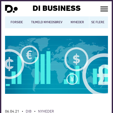
DI BUSINESS
FORSIDE
TILMELD NYHEDSBREV
NYHEDER
SE FLERE
BLOGS
N
Dansk økonomi
Digitalisering
International økonomi
Arbejdsmiljø
Arbejdsmarkedet
Uddannelse
Europapolitik
06.04.21
DIB
NYHEDER
•
•