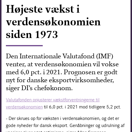
Højeste vækst i
Forskning
verdensøkonomien
siden 1973
Den Internationale Valutafond (IMF)
venter, at verdensøkonomien vil vokse
med 6,0 pct. i 2021. Prognosen er godt
nyt for danske eksportvirksomheder,
siger DI’s cheføkonom.
Valutafonden opjusterer vækstforventningerne til
verdensøkonomien
til 6,0 pct. i 2021 mod tidligere 5,2 pct.
- Der skrues op for væksten i verdensøkonomien, og det er
gode nyheder for dansk eksport. Genåbninger og udrulning af