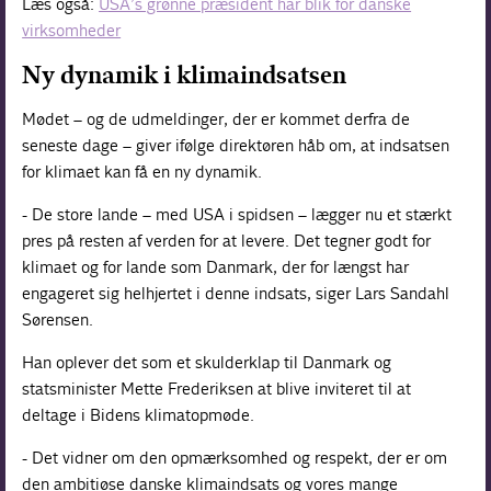
Læs også:
USA’s grønne præsident har blik for danske
virksomheder
Ny dynamik i klimaindsatsen
Mødet – og de udmeldinger, der er kommet derfra de
seneste dage – giver ifølge direktøren håb om, at indsatsen
for klimaet kan få en ny dynamik.
- De store lande – med USA i spidsen – lægger nu et stærkt
pres på resten af verden for at levere. Det tegner godt for
klimaet og for lande som Danmark, der for længst har
engageret sig helhjertet i denne indsats, siger Lars Sandahl
Sørensen.
Han oplever det som et skulderklap til Danmark og
statsminister Mette Frederiksen at blive inviteret til at
deltage i Bidens klimatopmøde.
- Det vidner om den opmærksomhed og respekt, der er om
den ambitiøse danske klimaindsats og vores mange