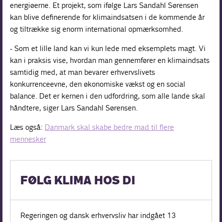
energiøerne. Et projekt, som ifølge Lars Sandahl Sørensen
kan blive definerende for klimaindsatsen i de kommende år
og tiltrække sig enorm international opmærksomhed.
- Som et lille land kan vi kun lede med eksemplets magt. Vi
kan i praksis vise, hvordan man gennemfører en klimaindsats
samtidig med, at man bevarer erhvervslivets
konkurrenceevne, den økonomiske vækst og en social
balance. Det er kernen i den udfordring, som alle lande skal
håndtere, siger Lars Sandahl Sørensen.
Læs også:
Danmark skal skabe bedre mad til flere
mennesker
FØLG KLIMA HOS DI
Regeringen og dansk erhvervsliv har indgået 13