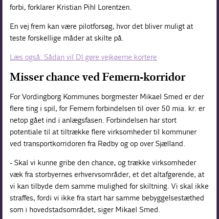
forbi, forklarer Kristian Pihl Lorentzen.
En vej frem kan være pilotforsøg, hvor det bliver muligt at
teste forskellige måder at skilte på.
Læs også: Sådan vil DI gøre vejkøerne kortere
Misser chance ved Femern-korridor
For Vordingborg Kommunes borgmester Mikael Smed er der
flere ting i spil, for Femern forbindelsen til over 50 mia. kr. er
netop gået ind i anlægsfasen. Forbindelsen har stort
potentiale til at tiltrække flere virksomheder til kommuner
ved transportkorridoren fra Rødby og op over Sjælland.
- Skal vi kunne gribe den chance, og trække virksomheder
væk fra storbyernes erhvervsområder, et det altafgørende, at
vi kan tilbyde dem samme mulighed for skiltning. Vi skal ikke
straffes, fordi vi ikke fra start har samme bebyggelsestæthed
som i hovedstadsområdet, siger Mikael Smed.