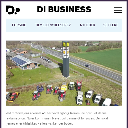
DI BUSINESS
FORSIDE
TILMELD NYHEDSBREV
NYHEDER
SE FLERE
BLOGS
N
Dansk økonomi
Digitalisering
International økonomi
Arbejdsmiljø
Arbejdsmarkedet
Uddannelse
Ved motorvejens afkørsel 41 har Vordingborg Kommune opstillet denne
reklamepylon. Nu er kommunen blevet politianmeldt for søjlen. Den skal
fjernes eller tildækkes - ellers vanker der bøder.
Europapolitik