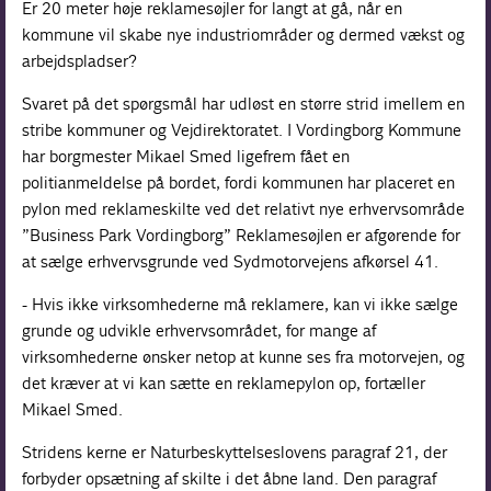
Er 20 meter høje reklamesøjler for langt at gå, når en
kommune vil skabe nye industriområder og dermed vækst og
arbejdspladser?
Svaret på det spørgsmål har udløst en større strid imellem en
stribe kommuner og Vejdirektoratet. I Vordingborg Kommune
har borgmester Mikael Smed ligefrem fået en
politianmeldelse på bordet, fordi kommunen har placeret en
pylon med reklameskilte ved det relativt nye erhvervsområde
”Business Park Vordingborg” Reklamesøjlen er afgørende for
at sælge erhvervsgrunde ved Sydmotorvejens afkørsel 41.
- Hvis ikke virksomhederne må reklamere, kan vi ikke sælge
grunde og udvikle erhvervsområdet, for mange af
virksomhederne ønsker netop at kunne ses fra motorvejen, og
det kræver at vi kan sætte en reklamepylon op, fortæller
Mikael Smed.
Stridens kerne er Naturbeskyttelseslovens paragraf 21, der
forbyder opsætning af skilte i det åbne land. Den paragraf