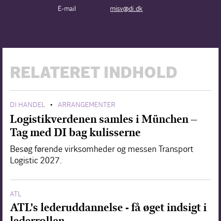
E-mail
misv@di.dk
RELATERET INDHOLD
DI HANDEL
ARRANGEMENTER
•
Logistikverdenen samles i München –
Tag med DI bag kulisserne
Besøg førende virksomheder og messen Transport
Logistic 2027.
ATL
ATL's lederuddannelse - få øget indsigt i
lederrollen