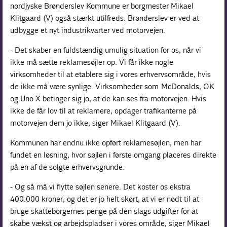
nordjyske Brønderslev Kommune er borgmester Mikael
Klitgaard (V) også stærkt utilfreds. Brønderslev er ved at
udbygge et nyt industrikvarter ved motorvejen.
- Det skaber en fuldstændig umulig situation for os, når vi
ikke må sætte reklamesøjler op. Vi får ikke nogle
virksomheder til at etablere sig i vores erhvervsområde, hvis
de ikke må være synlige. Virksomheder som McDonalds, OK
og Uno X betinger sig jo, at de kan ses fra motorvejen. Hvis
ikke de får lov til at reklamere, opdager trafikanterne på
motorvejen dem jo ikke, siger Mikael Klitgaard (V).
Kommunen har endnu ikke opført reklamesøjlen, men har
fundet en løsning, hvor søjlen i første omgang placeres direkte
på en af de solgte erhvervsgrunde.
- Og så må vi flytte søjlen senere. Det koster os ekstra
400.000 kroner, og det er jo helt skørt, at vi er nødt til at
bruge skatteborgernes penge på den slags udgifter for at
skabe vækst og arbejdspladser i vores område, siger Mikael