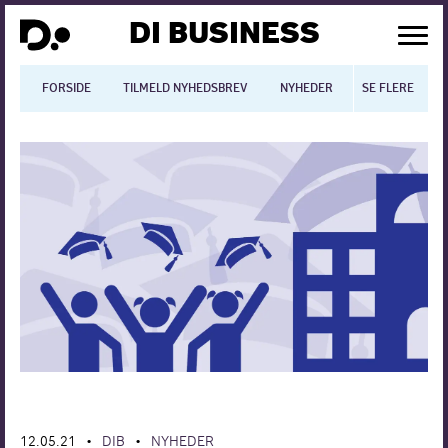
DI BUSINESS
FORSIDE
TILMELD NYHEDSBREV
NYHEDER
SE FLERE
BLOGS
N
Dansk økonomi
Digitalisering
International økonomi
Arbejdsmiljø
Arbejdsmarkedet
Uddannelse
Europapolitik
12.05.21
DIB
NYHEDER
•
•