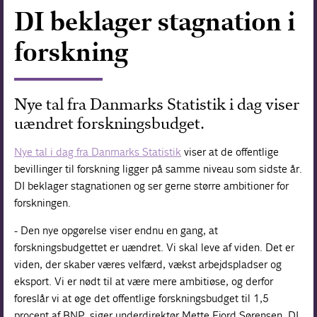
DI beklager stagnation i
Forskning
forskning
Nye tal fra Danmarks Statistik i dag viser
uændret forskningsbudget.
Nye tal i dag fra Danmarks Statistik
viser at de offentlige
bevillinger til forskning ligger på samme niveau som sidste år.
DI beklager stagnationen og ser gerne større ambitioner for
forskningen.
- Den nye opgørelse viser endnu en gang, at
forskningsbudgettet er uændret. Vi skal leve af viden. Det er
viden, der skaber væres velfærd, vækst arbejdspladser og
eksport. Vi er nødt til at være mere ambitiøse, og derfor
foreslår vi at øge det offentlige forskningsbudget til 1,5
procent af BNP, siger underdirektør Mette Fjord Sørensen, DI