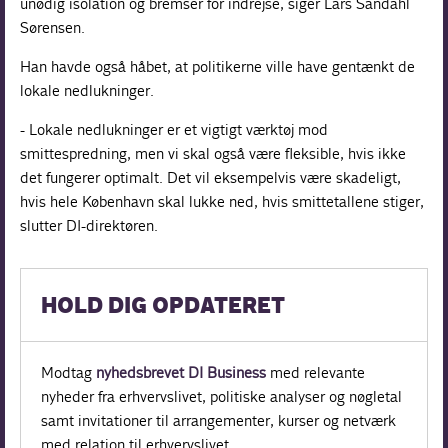
unødig isolation og bremser for indrejse, siger Lars Sandahl
Sørensen.
Han havde også håbet, at politikerne ville have gentænkt de
lokale nedlukninger.
- Lokale nedlukninger er et vigtigt værktøj mod
smittespredning, men vi skal også være fleksible, hvis ikke
det fungerer optimalt. Det vil eksempelvis være skadeligt,
hvis hele København skal lukke ned, hvis smittetallene stiger,
slutter DI-direktøren.
HOLD DIG OPDATERET
Modtag
nyhedsbrevet DI Business
med relevante
nyheder fra erhvervslivet, politiske analyser og nøgletal
samt invitationer til arrangementer, kurser og netværk
med relation til erhvervslivet.