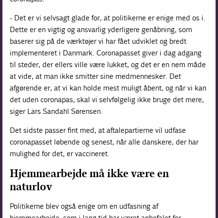
- Det er vi selvsagt glade for, at politikerne er enige med os i.
Dette er en vigtig og ansvarlig yderligere genåbning, som
baserer sig på de værktøjer vi har fået udviklet og bredt
implementeret i Danmark. Coronapasset giver i dag adgang
til steder, der ellers ville være lukket, og det er en nem måde
at vide, at man ikke smitter sine medmennesker. Det
afgørende er, at vi kan holde mest muligt åbent, og når vi kan
det uden coronapas, skal vi selvfølgelig ikke bruge det mere,
siger Lars Sandahl Sørensen.
Det sidste passer fint med, at aftalepartierne vil udfase
coronapasset løbende og senest, når alle danskere, der har
mulighed for det, er vaccineret.
Hjemmearbejde må ikke være en
naturlov
Politikerne blev også enige om en udfasning af
hjemmearbejde, som i lang tid har været anbefalet for