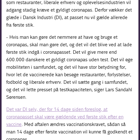
som restauranter, liberale erhverv og oplevelsesindustrien vil
adgang stadig kræve et gyldigt coronapas. Derfor vækker det
glæde i Dansk Industri (DI), at passet nu vil gælde allerede
fra første stik.
- Hvis man kan gøre det nemmere at have og bruge et
coronapas, skal man gøre det, og det vil det blive ved at lade
første stik indgå i coronapasset. Det vil give mere end
600.000 danskere et gyldigt coronapas uden test. Det vil øge
mobiliteten i samfundet, og det vil have stor betydning for,
hvor let de vaccinerede kan besøge restauranter, forlystelser,
fodbold og liberale erhverv. Det vil sætte gang i samfundet,
og det vil lette presset på testkapaciteten, siger Lars Sandahl
Sørensen.
Det var DI selv, der for 14 dage siden foreslog, at
coronapasset skal være gældende ved første stik efter en
vaccine
. Med aftalen ændres vaccinationskravet, sådan så
man 14 dage efter første vaccination vil kunne få godkendt et
coronapas.