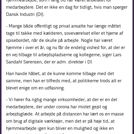
medarbejdere. Det er ikke en dag for tidligt, hvis man spørger
Dansk Industri (DI).
- Mange både offentligt og privat ansatte har længe måttet
tage til takke med kælderen, soveværelset eller et hjørne af
spisebordet, når de skulle på arbejde. Nogle har været
hjemme i over et år, og nu får de endelig vished for, at der er
en vej tilbage til arbejdspladserne og kollegerne, siger Lars
Sandahl Sørensen, der er adm. direktør i DI.
Han havde håbet, at de kunne komme tilbage med det
samme, men han er tilfreds med, at politikerne trods alt er
blevet enige om en udfasning.
- Vi hører fra rigtig mange virksomheder, at der er en del
medarbejdere, der under corona har mistet gejst og
arbejdsglæde. At arbejde på distancen har lært os en masse
om brug af digitale værktøjer, men det er på høje tid, at
hjemmearbejde igen kun bliver en mulighed og ikke en