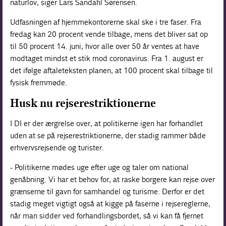
naturlov, siger Lars Sandahl Sørensen.
Udfasningen af hjemmekontorerne skal ske i tre faser. Fra
fredag kan 20 procent vende tilbage, mens det bliver sat op
til 50 procent 14. juni, hvor alle over 50 år ventes at have
modtaget mindst et stik mod coronavirus. Fra 1. august er
det ifølge aftaleteksten planen, at 100 procent skal tilbage til
fysisk fremmøde.
Husk nu rejserestriktionerne
I DI er der ærgrelse over, at politikerne igen har forhandlet
uden at se på rejserestriktionerne, der stadig rammer både
erhvervsrejsende og turister.
- Politikerne mødes uge efter uge og taler om national
genåbning. Vi har et behov for, at raske borgere kan rejse over
grænserne til gavn for samhandel og turisme. Derfor er det
stadig meget vigtigt også at kigge på faserne i rejsereglerne,
når man sidder ved forhandlingsbordet, så vi kan få fjernet