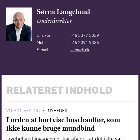
Søren Langelund
Underdirektør
Direkte
+45 3377 3059
Mobil
+45 2091 9335
E-mail
slan@di.dk
RELATERET INDHOLD
VI RÅDGIVER DIG
NYHEDER
•
I orden at bortvise buschauffør, som
ikke kunne bruge mundbind
Ligebehandlingsnævnet har afgjort, at det ikke var i