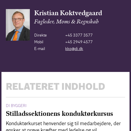
Kristian Koktvedgaard
Fagleder, Moms & Regnskab
Direkte
+45 3377 3577
Mobil
+45 2949 4577
E-mail
kko@di.dk
RELATERET INDHOLD
DI BYGGERI
Stilladssektionens konduktørkursus
Konduktørkurset henvender sig til medarbejdere, der
ønsker at prøve kræfter med ledelse og vil