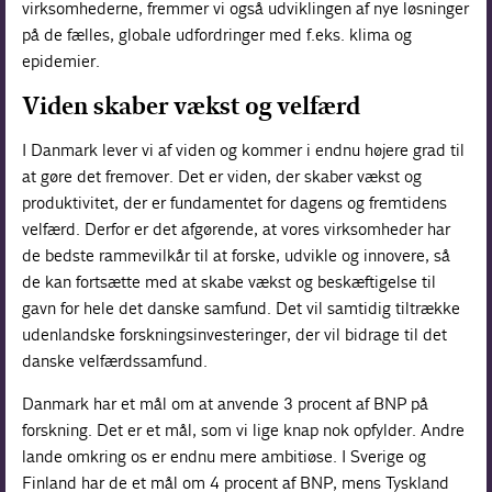
virksomhederne, fremmer vi også udviklingen af nye løsninger
på de fælles, globale udfordringer med f.eks. klima og
epidemier.
Viden skaber vækst og velfærd
I Danmark lever vi af viden og kommer i endnu højere grad til
at gøre det fremover. Det er viden, der skaber vækst og
produktivitet, der er fundamentet for dagens og fremtidens
velfærd. Derfor er det afgørende, at vores virksomheder har
de bedste rammevilkår til at forske, udvikle og innovere, så
de kan fortsætte med at skabe vækst og beskæftigelse til
gavn for hele det danske samfund. Det vil samtidig tiltrække
udenlandske forskningsinvesteringer, der vil bidrage til det
danske velfærdssamfund.
Danmark har et mål om at anvende 3 procent af BNP på
forskning. Det er et mål, som vi lige knap nok opfylder. Andre
lande omkring os er endnu mere ambitiøse. I Sverige og
Finland har de et mål om 4 procent af BNP, mens Tyskland