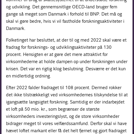
og udvikling. Det gennemsnitlige OECD-land bruger fem
gange så meget som Danmark i forhold til BNP. Det må og
skal vi gøre bedre, hvis vi vil fastholde forskningsaktiviteter i
Danmark.
Folketinget har besluttet, at der til og med 2022 skal være et
fradrag for forsknings- og udviklingsaktiviteter på 130
procent. Hensigten er at gøre det mere attraktivt for
virksomhederne at holde dampen op under forskningen under
krisen. Det var en rigtig klog beslutning. Desværre er det kun
en midlertidig ordning.
Efter 2022 falder fradraget til 108 procent. Dermed rokker
det ikke tilstrækkeligt ved virksomhedernes tilskyndelse til at
igangsætte langsigtet forskning. Samtidig er der indarbejdet
et loft på 50 mio. kr., som begrænser de største
virksomheders investeringslyst, og de store virksomheder
bidrager meget til vores velfærdssamfund. Derfor skal vi have
hævet loftet markant eller få det helt fjernet og gjort fradraget