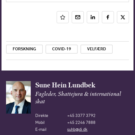
FORSKNING
COVID-19
VELFÆRD
Sune Hein Lundbek
Fagleder, Skattejura & international
skat
Direkte
+45 3377 3792
Mobil
+45 2246 7888
E-mail
suhb@di.dk