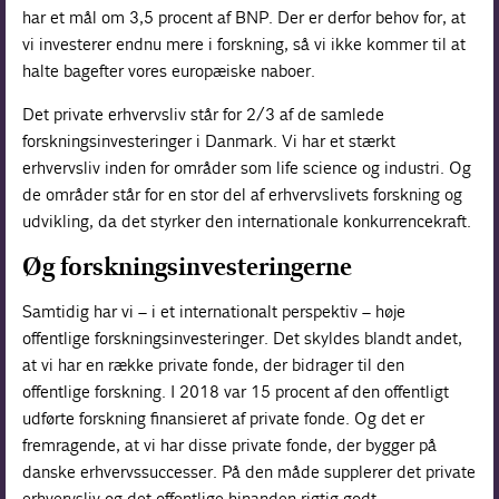
har et mål om 3,5 procent af BNP. Der er derfor behov for, at
vi investerer endnu mere i forskning, så vi ikke kommer til at
halte bagefter vores europæiske naboer.
Det private erhvervsliv står for 2/3 af de samlede
forskningsinvesteringer i Danmark. Vi har et stærkt
erhvervsliv inden for områder som life science og industri. Og
de områder står for en stor del af erhvervslivets forskning og
udvikling, da det styrker den internationale konkurrencekraft.
Øg forskningsinvesteringerne
Samtidig har vi – i et internationalt perspektiv – høje
offentlige forskningsinvesteringer. Det skyldes blandt andet,
at vi har en række private fonde, der bidrager til den
offentlige forskning. I 2018 var 15 procent af den offentligt
udførte forskning finansieret af private fonde. Og det er
fremragende, at vi har disse private fonde, der bygger på
danske erhvervssuccesser. På den måde supplerer det private
erhvervsliv og det offentlige hinanden rigtig godt.