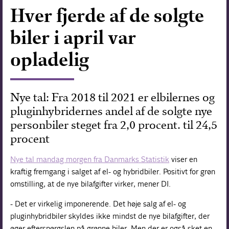
Hver fjerde af de solgte
Forskning
biler i april var
opladelig
Nye tal: Fra 2018 til 2021 er elbilernes og
pluginhybridernes andel af de solgte nye
personbiler steget fra 2,0 procent. til 24,5
procent
Nye tal mandag morgen fra Danmarks Statistik
viser en
kraftig fremgang i salget af el- og hybridbiler. Positivt for grøn
omstilling, at de nye bilafgifter virker, mener DI.
- Det er virkelig imponerende. Det høje salg af el- og
pluginhybridbiler skyldes ikke mindst de nye bilafgifter, der
øger efterspørgslen på grønne biler. Men der er også sket en