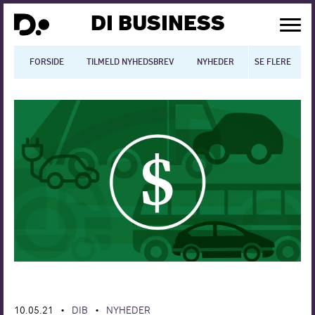
DI BUSINESS
FORSIDE
TILMELD NYHEDSBREV
NYHEDER
SE FLERE
BLOGS
N
Dansk økonomi
Digitalisering
International økonomi
Arbejdsmiljø
Arbejdsmarkedet
Uddannelse
Europapolitik
10.05.21
DIB
NYHEDER
•
•