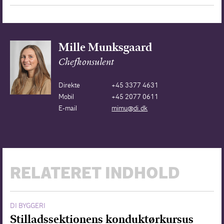
Mille Munksgaard
Chefkonsulent
Direkte
+45 3377 4631
Mobil
+45 2077 0611
E-mail
mimu@di.dk
RELATERET INDHOLD
DI BYGGERI
Stilladssektionens konduktørkursus