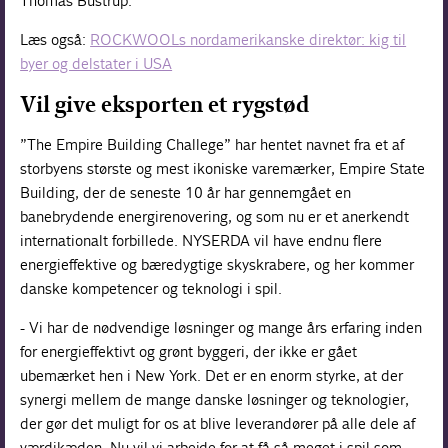
Thomas Bustrup.
Læs også:
ROCKWOOLs nordamerikanske direktør: kig til
byer og delstater i USA
Vil give eksporten et rygstød
”The Empire Building Challege” har hentet navnet fra et af
storbyens største og mest ikoniske varemærker, Empire State
Building, der de seneste 10 år har gennemgået en
banebrydende energirenovering, og som nu er et anerkendt
internationalt forbillede. NYSERDA vil have endnu flere
energieffektive og bæredygtige skyskrabere, og her kommer
danske kompetencer og teknologi i spil.
- Vi har de nødvendige løsninger og mange års erfaring inden
for energieffektivt og grønt byggeri, der ikke er gået
ubemærket hen i New York. Det er en enorm styrke, at der
synergi mellem de mange danske løsninger og teknologier,
der gør det muligt for os at blive leverandører på alle dele af
værdikæden. Nu vil vi arbejde for at få så meget i spil som