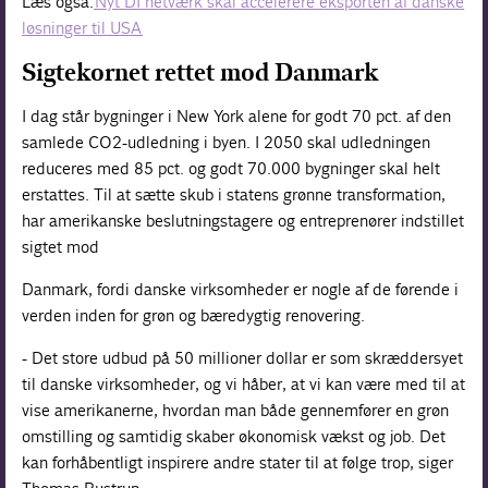
Læs også:
Nyt DI netværk skal accelerere eksporten af danske
løsninger til USA
Sigtekornet rettet mod Danmark
I dag står bygninger i New York alene for godt 70 pct. af den
samlede CO2-udledning i byen. I 2050 skal udledningen
reduceres med 85 pct. og godt 70.000 bygninger skal helt
erstattes. Til at sætte skub i statens grønne transformation,
har amerikanske beslutningstagere og entreprenører indstillet
sigtet mod
Danmark, fordi danske virksomheder er nogle af de førende i
verden inden for grøn og bæredygtig renovering.
- Det store udbud på 50 millioner dollar er som skræddersyet
til danske virksomheder, og vi håber, at vi kan være med til at
vise amerikanerne, hvordan man både gennemfører en grøn
omstilling og samtidig skaber økonomisk vækst og job. Det
kan forhåbentligt inspirere andre stater til at følge trop, siger