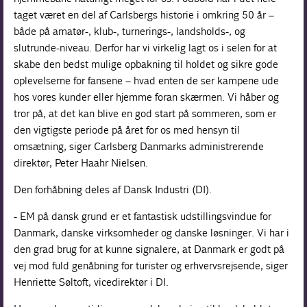
taget været en del af Carlsbergs historie i omkring 50 år –
både på amatør-, klub-, turnerings-, landsholds-, og
slutrunde-niveau. Derfor har vi virkelig lagt os i selen for at
skabe den bedst mulige opbakning til holdet og sikre gode
oplevelserne for fansene – hvad enten de ser kampene ude
hos vores kunder eller hjemme foran skærmen. Vi håber og
tror på, at det kan blive en god start på sommeren, som er
den vigtigste periode på året for os med hensyn til
omsætning, siger Carlsberg Danmarks administrerende
direktør, Peter Haahr Nielsen.
Den forhåbning deles af Dansk Industri (DI).
- EM på dansk grund er et fantastisk udstillingsvindue for
Danmark, danske virksomheder og danske løsninger. Vi har i
den grad brug for at kunne signalere, at Danmark er godt på
vej mod fuld genåbning for turister og erhvervsrejsende, siger
Henriette Søltoft, vicedirektør i DI.