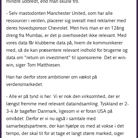
mindre udbredt, end man skulle tro.
- Selv mastodonten Manchester United, som har alle
ressourcer i verden, placerer sig overalt med reklamer med
deres hovedsponsor Chevrolet. Men hvis man er en 12årig
dreng fra Mumbai, er det jo overhovedet ikke relevant. Med
vores data får klubberne data på, hvem de kommunikerer
med, så de kan præsentere relevant indhold for brugerne og
data om ”return on investment” til sponsorerne. Det er win-
win, siger Tom Matthiesen.
Han har derfor store ambitioner om vækst på
verdensmarkedet.
- Alle er på tynd is her. Vi er nok den virksomhed, der er
længst fremme med relevant dataindsamling. Tyskland er 2-
3-4 år bagefter Danmark, ligesom vi er foran USA på
området. Derfor er vi nu også i samtale med
samarbejdspartnere, der kan hjælpe os med at vokse i det
tempo, der skal til for at tage et langt større marked, siger