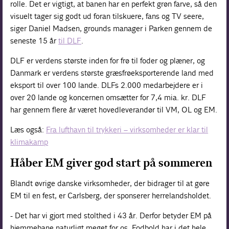
rolle. Det er vigtigt, at banen har en perfekt grøn farve, så den
visuelt tager sig godt ud foran tilskuere, fans og TV seere,
siger Daniel Madsen, grounds manager i Parken gennem de
seneste 15 år
til DLF
.
DLF er verdens største inden for frø til foder og plæner, og
Danmark er verdens største græsfrøeksporterende land med
eksport til over 100 lande. DLFs 2.000 medarbejdere er i
over 20 lande og koncernen omsætter for 7,4 mia. kr. DLF
har gennem flere år været hovedleverandør til VM, OL og EM.
Læs også:
Fra lufthavn til trykkeri – virksomheder er klar til
klimakamp
Håber EM giver god start på sommeren
Blandt øvrige danske virksomheder, der bidrager til at gøre
EM til en fest, er Carlsberg, der sponserer herrelandsholdet.
- Det har vi gjort med stolthed i 43 år. Derfor betyder EM på
hjemmebane naturligt meget for os. Fodbold har i det hele