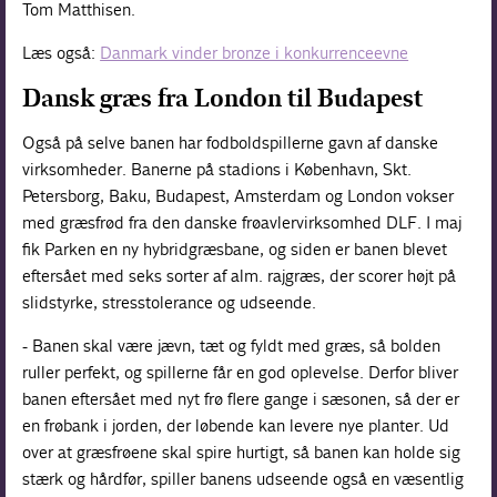
Tom Matthisen.
Læs også:
Danmark vinder bronze i konkurrenceevne
Dansk græs fra London til Budapest
Også på selve banen har fodboldspillerne gavn af danske
virksomheder. Banerne på stadions i København, Skt.
Petersborg, Baku, Budapest, Amsterdam og London vokser
med græsfrød fra den danske frøavlervirksomhed DLF. I maj
fik Parken en ny hybridgræsbane, og siden er banen blevet
eftersået med seks sorter af alm. rajgræs, der scorer højt på
slidstyrke, stresstolerance og udseende.
- Banen skal være jævn, tæt og fyldt med græs, så bolden
ruller perfekt, og spillerne får en god oplevelse. Derfor bliver
banen eftersået med nyt frø flere gange i sæsonen, så der er
en frøbank i jorden, der løbende kan levere nye planter. Ud
over at græsfrøene skal spire hurtigt, så banen kan holde sig
stærk og hårdfør, spiller banens udseende også en væsentlig