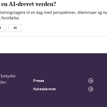
 en AI-drevet verden?
tningstagere til en dag med perspektiver, dilemmaer og nye 
 forståelse.
I
AI
r betyder
Presse
der.
Nyhedsbrevet