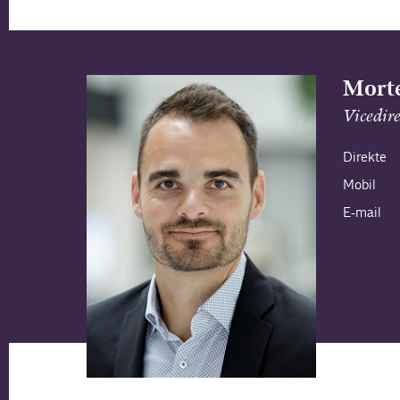
Morte
Vicedir
Direkte
Mobil
E-mail