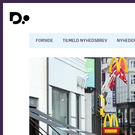
FORSIDE
TILMELD NYHEDSBREV
NYHEDE
Dansk økonomi
Digita
Arbejdsmarkedet
Uddan