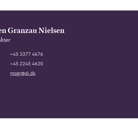
n Granzau Nielsen
ektør
+45 3377 4676
+45 2245 4620
mogr@di.dk