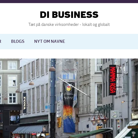
DI BUSINESS
Tæt på danske virksomheder - lokalt og globalt
R
BLOGS
NYT OM NAVNE
lisering
International økonomi
nelse
Europapolitik