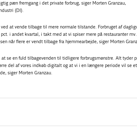
igtig pæn fremgang i det private forbrug, siger Morten Granzau,
dustri (DI).
ved at vende tilbage til mere normale tilstande. Forbruget af dagligv
pct. i andet kvartal, i takt med at vi spiser mere på restauranter mv.
sen når flere er vendt tilbage fra hjemmearbejde, siger Morten Gran
 at se en fuld tilbagevenden til tidligere forbrugsmønstre. Alt tyder på
ørre del af vores indkøb digitalt og at vi i en længere periode vil se et
de, siger Morten Granzau.