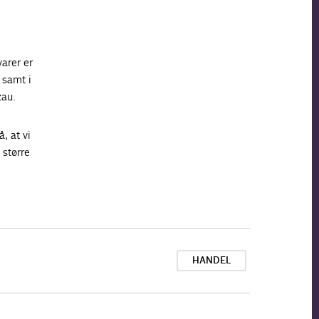
arer er
 samt i
zau.
, at vi
 større
HANDEL