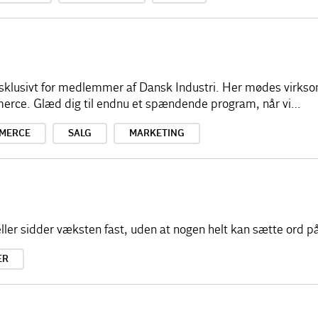
sklusivt for medlemmer af Dansk Industri. Her mødes virkso
merce. Glæd dig til endnu et spændende program, når vi…
MERCE
SALG
MARKETING
ller sidder væksten fast, uden at nogen helt kan sætte ord p
ER