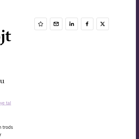
jt
nu
ye tal
n trods
r