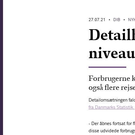
27.07.21
DIB
NY
•
•
Detail
niveau
Forbrugerne kø
også flere rejs
Detailomsætningen faldt
fra Danmarks Statistik.
- Der åbnes fortsat for f
disse udvidede forbrugs