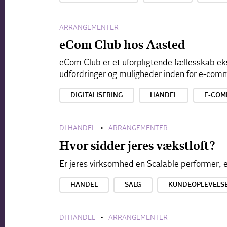
ARRANGEMENTER
eCom Club hos Aasted
eCom Club er et uforpligtende fællesskab ek
udfordringer og muligheder inden for e-com
DIGITALISERING
HANDEL
E-COM
DI HANDEL
ARRANGEMENTER
•
Hvor sidder jeres vækstloft?
Er jeres virksomhed en Scalable performer, e
HANDEL
SALG
KUNDEOPLEVELS
DI HANDEL
ARRANGEMENTER
•