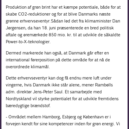
Produktion af grøn brint har et kæmpe potentiale, både for at
skabe CO2-reduktioner og for at blive Danmarks næste
grønne erhvervseventyr. Sådan lød det fra klimaminister Dan
Jørgensen, da han 18. juni præsenterede en bred politisk
aftale og øremærkede 850 mio. kr. til at udvikle de såkaldte
Power-to-X-teknologier.
Dermed markerede han også, at Danmark går efter en
international førerposition på dette område for at nå de
overordnede klimamål.
Dette erhvervseventyr kan dog få endnu mere luft under
vingerne, hvis Danmark ikke står alene, mener Rambølls
adm. direktør Jens-Peter Saul. Et samarbejde med
Nordtyskland vil styrke potentialet for at udvikle fremtidens
bæredygtige brændstof.
- Området mellem Hamborg, Esbjerg og København er i
forvejen kendt for sine kompetencer inden for grøn energi. Vi