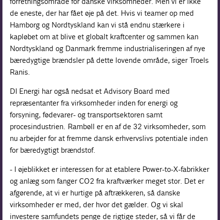
forretningsområde for danske virksomheder. Men vi er ikke
de eneste, der har fået øje på det. Hvis vi teamer op med
Hamborg og Nordtyskland kan vi stå endnu stærkere i
kapløbet om at blive et globalt kraftcenter og sammen kan
Nordtyskland og Danmark fremme industrialiseringen af nye
bæredygtige brændsler på dette lovende område, siger Troels
Ranis.
DI Energi har også nedsat et Advisory Board med
repræsentanter fra virksomheder inden for energi og
forsyning, fødevarer- og transportsektoren samt
procesindustrien. Rambøll er en af de 32 virksomheder, som
nu arbejder for at fremme dansk erhvervslivs potentiale inden
for bæredygtigt brændstof.
- I øjeblikket er interessen for at etablere Power-to-X-fabrikker
og anlæg som fanger CO2 fra kraftværker meget stor. Det er
afgørende, at vi er hurtige på aftrækkeren, så danske
virksomheder er med, der hvor det gælder. Og vi skal
investere samfundets penge de rigtige steder, så vi får de