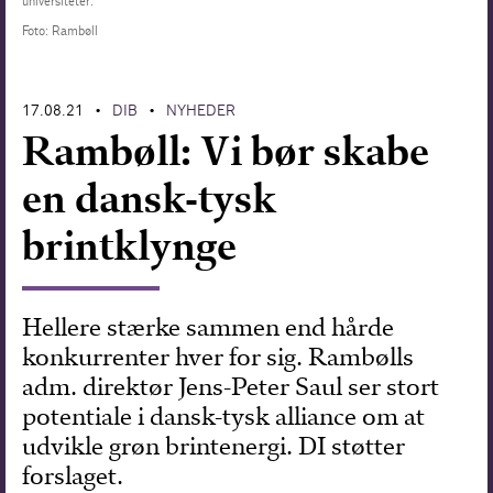
universiteter.
Foto: Rambøll
Forskning
17.08.21
DIB
NYHEDER
•
•
Rambøll: Vi bør skabe
en dansk-tysk
brintklynge
Hellere stærke sammen end hårde
konkurrenter hver for sig. Rambølls
adm. direktør Jens-Peter Saul ser stort
potentiale i dansk-tysk alliance om at
udvikle grøn brintenergi. DI støtter
forslaget.