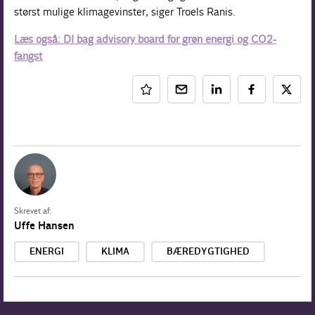
størst mulige klimagevinster, siger Troels Ranis.
Læs også: DI bag advisory board for grøn energi og CO2-
fangst
Skrevet af:
Uffe Hansen
ENERGI
KLIMA
BÆREDYGTIGHED