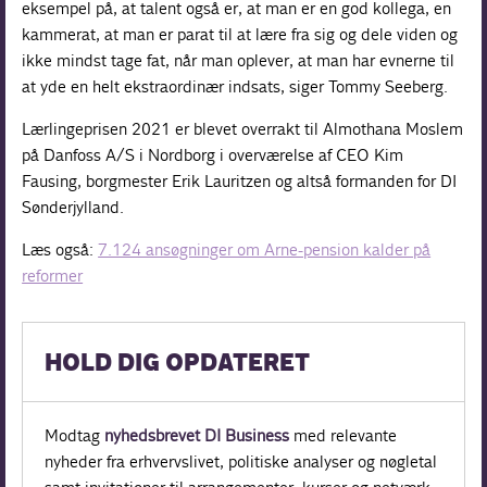
eksempel på, at talent også er, at man er en god kollega, en
kammerat, at man er parat til at lære fra sig og dele viden og
ikke mindst tage fat, når man oplever, at man har evnerne til
at yde en helt ekstraordinær indsats, siger Tommy Seeberg.
Lærlingeprisen 2021 er blevet overrakt til Almothana Moslem
på Danfoss A/S i Nordborg i overværelse af CEO Kim
Fausing, borgmester Erik Lauritzen og altså formanden for DI
Sønderjylland.
Læs også:
7.124 ansøgninger om Arne-pension kalder på
reformer
HOLD DIG OPDATERET
Modtag
nyhedsbrevet DI Business
med relevante
nyheder fra erhvervslivet, politiske analyser og nøgletal