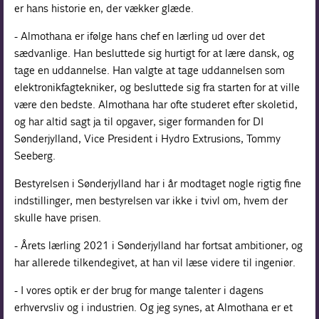
er hans historie en, der vækker glæde.
- Almothana er ifølge hans chef en lærling ud over det
sædvanlige. Han besluttede sig hurtigt for at lære dansk, og
tage en uddannelse. Han valgte at tage uddannelsen som
elektronikfagtekniker, og besluttede sig fra starten for at ville
være den bedste. Almothana har ofte studeret efter skoletid,
og har altid sagt ja til opgaver, siger formanden for DI
Sønderjylland, Vice President i Hydro Extrusions, Tommy
Seeberg.
Bestyrelsen i Sønderjylland har i år modtaget nogle rigtig fine
indstillinger, men bestyrelsen var ikke i tvivl om, hvem der
skulle have prisen.
- Årets lærling 2021 i Sønderjylland har fortsat ambitioner, og
har allerede tilkendegivet, at han vil læse videre til ingeniør.
- I vores optik er der brug for mange talenter i dagens
erhvervsliv og i industrien. Og jeg synes, at Almothana er et