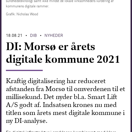
sundhedsteknologi samt ikke mindst de lokale virksomheders vurdering af
kommunens digitale rammer.
Forskning
Grafik: Nicholas Wood
18.08.21
DIB
NYHEDER
•
•
DI: Morsø er årets
digitale kommune 2021
Kraftig digitalisering har reduceret
afstanden fra Morsø til omverdenen til et
millisekund. Det nyder bl.a. Smart Lift
A/S godt af. Indsatsen krones nu med
titlen som årets mest digitale kommune i
ny DI-analyse.