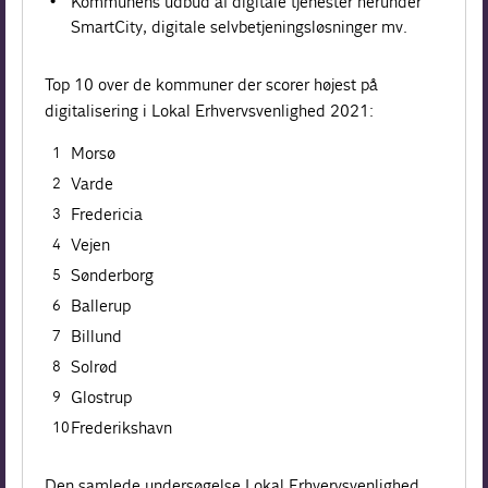
Kommunens udbud af digitale tjenester herunder
SmartCity, digitale selvbetjeningsløsninger mv.
Top 10 over de kommuner der scorer højest på
digitalisering i Lokal Erhvervsvenlighed 2021:
Morsø
Varde
Fredericia
Vejen
Sønderborg
Ballerup
Billund
Solrød
Glostrup
Frederikshavn
Den samlede undersøgelse Lokal Erhvervsvenlighed