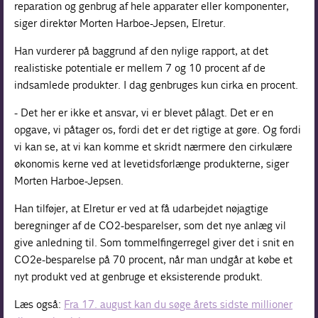
reparation og genbrug af hele apparater eller komponenter,
siger direktør Morten Harboe-Jepsen, Elretur.
Han vurderer på baggrund af den nylige rapport, at det
realistiske potentiale er mellem 7 og 10 procent af de
indsamlede produkter. I dag genbruges kun cirka en procent.
- Det her er ikke et ansvar, vi er blevet pålagt. Det er en
opgave, vi påtager os, fordi det er det rigtige at gøre. Og fordi
vi kan se, at vi kan komme et skridt nærmere den cirkulære
økonomis kerne ved at levetidsforlænge produkterne, siger
Morten Harboe-Jepsen.
Han tilføjer, at Elretur er ved at få udarbejdet nøjagtige
beregninger af de CO2-besparelser, som det nye anlæg vil
give anledning til. Som tommelfingerregel giver det i snit en
CO2e-besparelse på 70 procent, når man undgår at købe et
nyt produkt ved at genbruge et eksisterende produkt.
Læs også:
Fra 17. august kan du søge årets sidste millioner