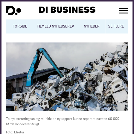
DI BUSINESS
FORSIDE
TILMELD NYHEDSBREV
NYHEDER
SE FLERE
BLOGS
N
Dansk økonomi
Digitalisering
International økonomi
Arbejdsmiljø
Arbejdsmarkedet
Uddannelse
To nye sorteringsanlæg vil iføle en ny rapport kunne reparere næsten 60.000
hårde hvidevarer årligt.
Europapolitik
Foto: Elretur