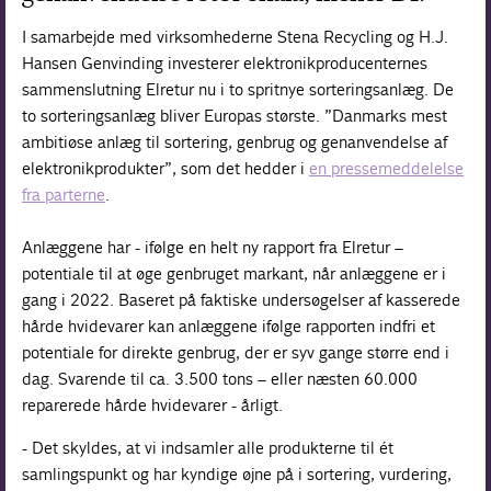
I samarbejde med virksomhederne Stena Recycling og H.J.
Hansen Genvinding investerer elektronikproducenternes
sammenslutning Elretur nu i to spritnye sorteringsanlæg. De
to sorteringsanlæg bliver Europas største. ”Danmarks mest
ambitiøse anlæg til sortering, genbrug og genanvendelse af
elektronikprodukter”, som det hedder i
en pressemeddelelse
fra parterne
.
Anlæggene har - ifølge en helt ny rapport fra Elretur –
potentiale til at øge genbruget markant, når anlæggene er i
gang i 2022. Baseret på faktiske undersøgelser af kasserede
hårde hvidevarer kan anlæggene ifølge rapporten indfri et
potentiale for direkte genbrug, der er syv gange større end i
dag. Svarende til ca. 3.500 tons – eller næsten 60.000
reparerede hårde hvidevarer - årligt.
- Det skyldes, at vi indsamler alle produkterne til ét
samlingspunkt og har kyndige øjne på i sortering, vurdering,