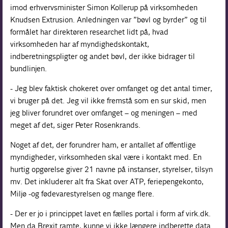
imod erhvervsminister Simon Kollerup på virksomheden
Knudsen Extrusion. Anledningen var ”bøvl og byrder” og til
formålet har direktøren researchet lidt på, hvad
virksomheden har af myndighedskontakt,
indberetningspligter og andet bøvl, der ikke bidrager til
bundlinjen.
- Jeg blev faktisk chokeret over omfanget og det antal timer,
vi bruger på det. Jeg vil ikke fremstå som en sur skid, men
jeg bliver forundret over omfanget – og meningen – med
meget af det, siger Peter Rosenkrands.
Noget af det, der forundrer ham, er antallet af offentlige
myndigheder, virksomheden skal være i kontakt med. En
hurtig opgørelse giver 21 navne på instanser, styrelser, tilsyn
mv. Det inkluderer alt fra Skat over ATP, feriepengekonto,
Miljø -og fødevarestyrelsen og mange flere.
- Der er jo i princippet lavet en fælles portal i form af virk.dk.
Men da Brexit ramte, kunne vi ikke længere indberette data