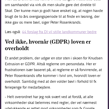
om samhandel via virk.dk men skulle gøre det direkte til
Skat. Der kunne man jo godt have ønsket sig, at nogen havde
brugt de to års overgangsperiode til at finde en løsning, der
ikke gav os mere bøvl, siger Peter Rosenkrands.
Læs også:
44 forslag fra DI vil stille landkommuner bedre
Ved ikke, hvornår (GDPR) loven er
overholdt
Et andet problem, der udgør en stor sten i skoen for Knudsen
Extrusion er GDPR. Altså reglerne om persondata. Her er
frustrationen især baseret på, at reglerne er så forvirrende, at
Peter Rosenkrands ofte kommer i tvivl om, hvorvidt loven er
overholdt. Samtidig med at den volder bøvl i forhold til fx
feriepenge for medarbejdere.
- Helt overordnet har jeg nok svært ved at forstå, at alle
virksomheder skal belemres med regler, der vel nærmest
udelukkende er rettet mod virksomheder som fx Google,