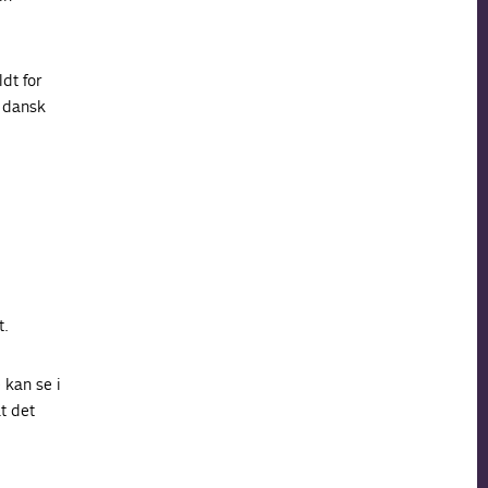
dt for
g dansk
t.
e kan se i
t det