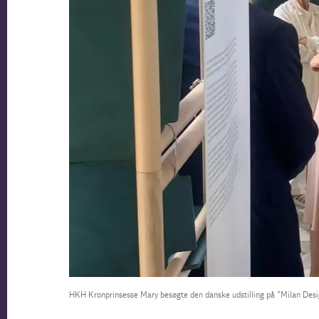
HKH Kronprinsesse Mary besøgte den danske udstilling på ”Milan Des