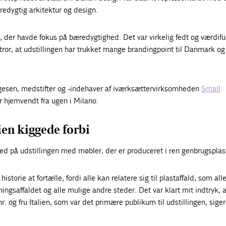
edygtig arkitektur og design.
d, der havde fokus på bæredygtighed. Det var virkelig fedt og værdiful
tror, at udstillingen har trukket mange brandingpoint til Danmark o
esen, medstifter og -indehaver af iværksættervirksomheden
Small
er hjemvendt fra ugen i Milano.
lien kiggede forbi
d på udstillingen med møbler, der er produceret i ren genbrugsplas
historie at fortælle, fordi alle kan relatere sig til plastaffald, som all
ingsaffaldet og alle mulige andre steder. Det var klart mit indtryk, a
r. og fru Italien, som var det primære publikum til udstillingen, siger