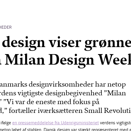
HEDER
design viser grønn
å Milan Design Wee
Danmarks designvirksomheder har netop
erdens vigtigste designbegivenhed ”Milan
 ”Vi var de eneste med fokus på
,” fortæller iværksætteren Small Revolut
ifølge
en pressemeddelelse fra Udenrigsministeriet
verdens vigtigst
netop løbet af stablen. Dansk design var stærkt repræsenteret med 