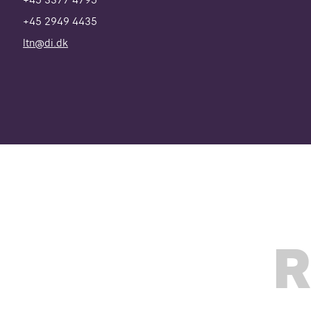
+45 2949 4435
ltn@di.dk
R