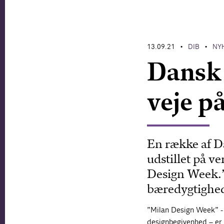
13.09.21
DIB
NY
•
•
Dansk 
veje p
En række af 
udstillet på v
Design Week.”
bæredygtighed
”Milan Design Week” - 
designbegivenhed – er 