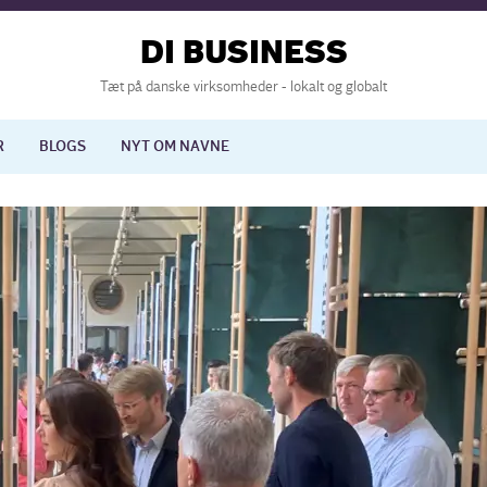
DI BUSINESS
Tæt på danske virksomheder - lokalt og globalt
R
BLOGS
NYT OM NAVNE
lisering
International økonomi
nelse
Europapolitik