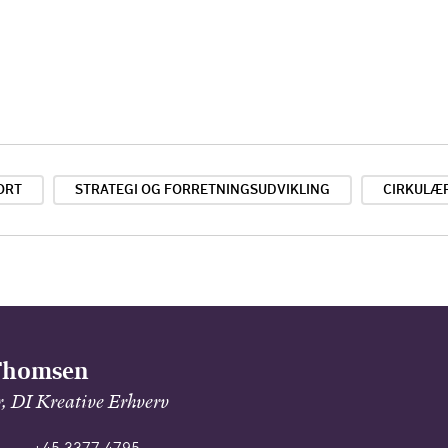
ORT
STRATEGI OG FORRETNINGSUDVIKLING
CIRKULÆ
Thomsen
, DI Kreative Erhverv
+45 3377 4795