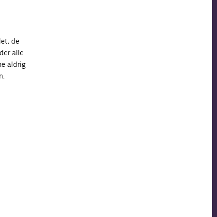
det, de
der alle
e aldrig
n.