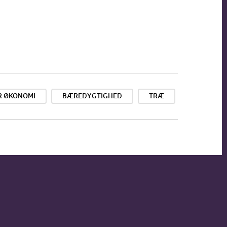
R ØKONOMI
BÆREDYGTIGHED
TRÆ