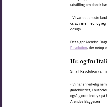
udstilling om dansk bær
- Vi var det eneste lan
os at være med, og jeg 
design.
Det siger Arendse Bagg
Revolution
, der netop 
Hr. og fru Ita
Small Revolution var me
- Vi har en virkelig nem 
gadebilledet, i husholdn
også gjorde indtryk på h
Arendse Baggesen