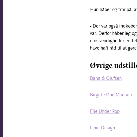
Hun håber og tror på, at
- Der var også indkøber
var. Derfor håber jeg og
omstændigheder er det 
have haft råd til at g
Øvrige udstill
Bang & Olufsen
Birgitte Due Madsen
File Under Pop
Linie Design