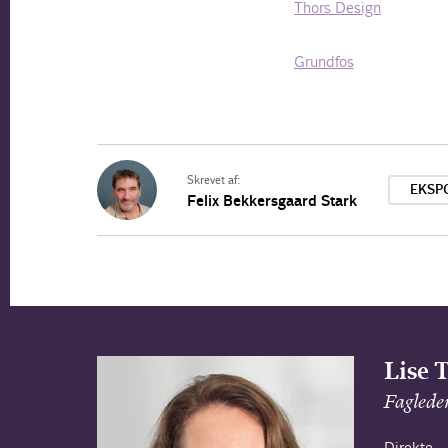
Thors Design
Grundfos
Skrevet af:
EKSP
Felix Bekkersgaard Stark
Lise 
Fagleder
Direkte