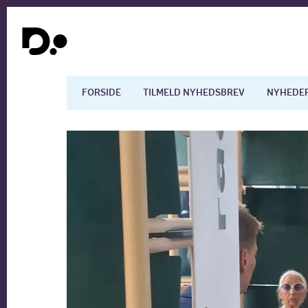
FORSIDE
TILMELD NYHEDSBREV
NYHEDE
Dansk økonomi
Digita
Arbejdsmarkedet
Uddan