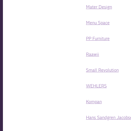
Mater Design
Menu Space
PP Furniture
Raawii
Small Revolution
WEHLERS
Kompan
Hans Sandgren Jacobs