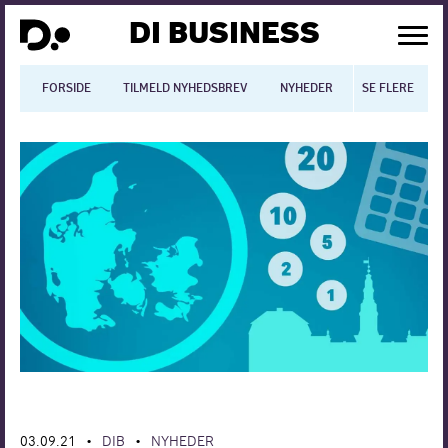
DI BUSINESS
FORSIDE
TILMELD NYHEDSBREV
NYHEDER
SE FLERE
BLOGS
N
Dansk økonomi
Digitalisering
International økonomi
Arbejdsmiljø
Arbejdsmarkedet
Uddannelse
Europapolitik
03.09.21
DIB
NYHEDER
•
•