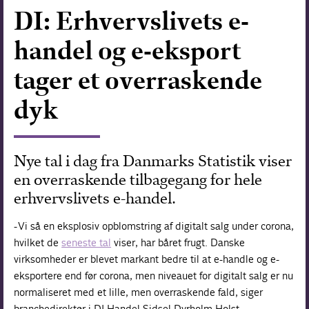
DI: Erhvervslivets e-
Forskning
handel og e-eksport
tager et overraskende
dyk
Nye tal i dag fra Danmarks Statistik viser
en overraskende tilbagegang for hele
erhvervslivets e-handel.
- Vi så en eksplosiv opblomstring af digitalt salg under corona,
hvilket de
seneste tal
viser, har båret frugt. Danske
virksomheder er blevet markant bedre til at e-handle og e-
eksportere end før corona, men niveauet for digitalt salg er nu
normaliseret med et lille, men overraskende fald, siger
branchedirektør i DI Handel Sidsel Dyrholm Holst.