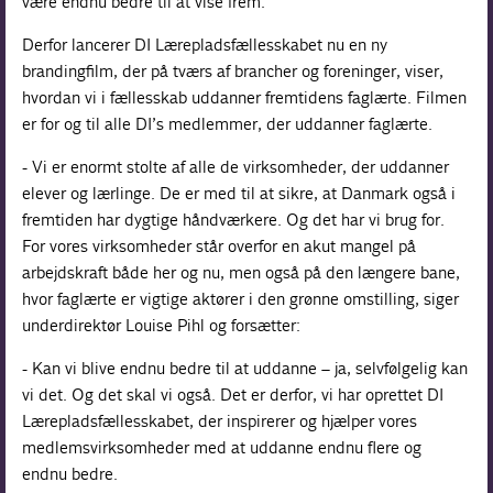
være endnu bedre til at vise frem.
Derfor lancerer DI Lærepladsfællesskabet nu en ny
brandingfilm, der på tværs af brancher og foreninger, viser,
hvordan vi i fællesskab uddanner fremtidens faglærte. Filmen
er for og til alle DI’s medlemmer, der uddanner faglærte.
- Vi er enormt stolte af alle de virksomheder, der uddanner
elever og lærlinge. De er med til at sikre, at Danmark også i
fremtiden har dygtige håndværkere. Og det har vi brug for.
For vores virksomheder står overfor en akut mangel på
arbejdskraft både her og nu, men også på den længere bane,
hvor faglærte er vigtige aktører i den grønne omstilling, siger
underdirektør Louise Pihl og forsætter:
- Kan vi blive endnu bedre til at uddanne – ja, selvfølgelig kan
vi det. Og det skal vi også. Det er derfor, vi har oprettet DI
Lærepladsfællesskabet, der inspirerer og hjælper vores
medlemsvirksomheder med at uddanne endnu flere og
endnu bedre.