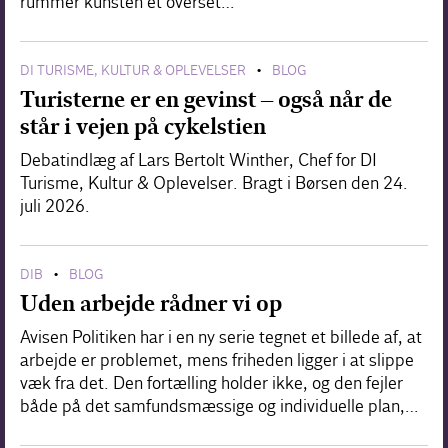
rummer kunsten et overset…
DI TURISME, KULTUR & OPLEVELSER
BLOG
•
Turisterne er en gevinst – også når de
står i vejen på cykelstien
Debatindlæg af Lars Bertolt Winther, Chef for DI
Turisme, Kultur & Oplevelser. Bragt i Børsen den 24.
juli 2026.
DIB
BLOG
•
Uden arbejde rådner vi op
Avisen Politiken har i en ny serie tegnet et billede af, at
arbejde er problemet, mens friheden ligger i at slippe
væk fra det. Den fortælling holder ikke, og den fejler
både på det samfundsmæssige og individuelle plan,…