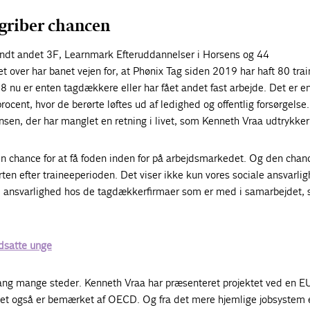
griber chancen
ndt andet 3F, Learnmark Efteruddannelser i Horsens og 44
 over har banet vejen for, at Phønix Tag siden 2019 har haft 80 tra
 nu er enten tagdækkere eller har fået andet fast arbejde. Det er e
ocent, hvor de berørte løftes ud af ledighed og offentlig forsørgelse.
sen, der har manglet en retning i livet, som Kenneth Vraa udtrykker
n chance for at få foden inden for på arbejdsmarkedet. Og den chan
ten efter traineeperioden. Det viser ikke kun vores sociale ansvarlig
l ansvarlighed hos de tagdækkerfirmaer som er med i samarbejdet, 
udsatte unge
ang mange steder. Kenneth Vraa har præsenteret projektet ved en E
det også er bemærket af OECD. Og fra det mere hjemlige jobsystem 