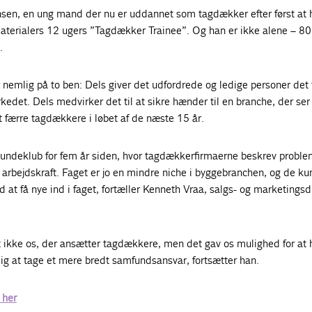
nsen, en ung mand der nu er uddannet som tagdækker efter først at 
Materialers 12 ugers ”Tagdækker Trainee”. Og han er ikke alene – 80
.
nemlig på to ben: Dels giver det udfordrede og ledige personer det 
edet. Dels medvirker det til at sikre hænder til en branche, der ser 
 færre tagdækkere i løbet af de næste 15 år.
 kundeklub for fem år siden, hvor tagdækkerfirmaerne beskrev probl
et arbejdskraft. Faget er jo en mindre niche i byggebranchen, og de k
 at få nye ind i faget, fortæller Kenneth Vraa, salgs- og marketingsdi
 ikke os, der ansætter tagdækkere, men det gav os mulighed for at 
ig at tage et mere bredt samfundsansvar, fortsætter han.
 her