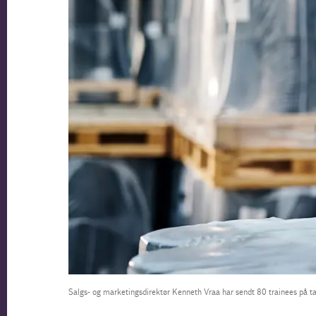
Salgs- og marketingsdirektør Kenneth Vraa har sendt 80 trainees på 