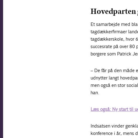
Hovedparten 
Et samarbejde med bla
tagdækkerfirmaer landet
tagdækkerskole, hvor 68
succesrate på over 80 pr
borgere som Patrick Jen
– De får på den måde e
udnytter langt hovedpar
men også en stor socia
han.
Læs også: Ny start til 
Indsatsen vinder genkl
konference i år, mens 