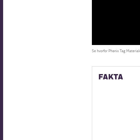
Se hvorfor Phønix Tag Material
FAKTA