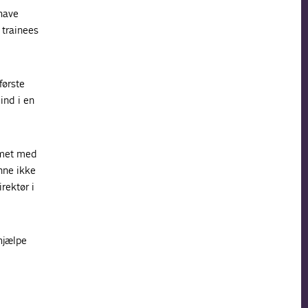
have
 trainees
første
ind i en
emet med
unne ikke
rektør i
hjælpe