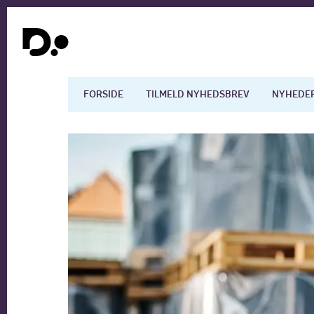
FORSIDE
TILMELD NYHEDSBREV
NYHEDE
Dansk økonomi
Digita
Arbejdsmarkedet
Uddan