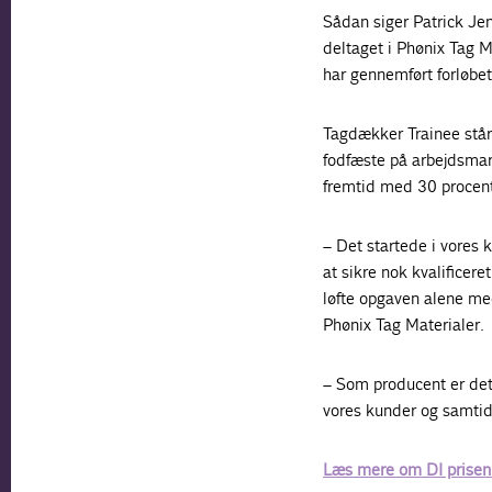
Sådan siger Patrick Je
deltaget i Phønix Tag 
har gennemført forløbet
Tagdækker Trainee står 
fodfæste på arbejdsmark
fremtid med 30 procent
– Det startede i vores
at sikre nok kvalificer
løfte opgaven alene med
Phønix Tag Materialer.
– Som producent er det
vores kunder og samtid
Læs mere om DI prisen