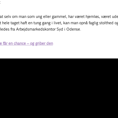
:
, at selv om man som ung eller gammel, har været hjemløs, været ude
hele taget haft en tung gang i livet, kan man opnå faglig stolthed o
således fra Arbejdsmarkedskontor Syd i Odense.
 får en chance – og griber den