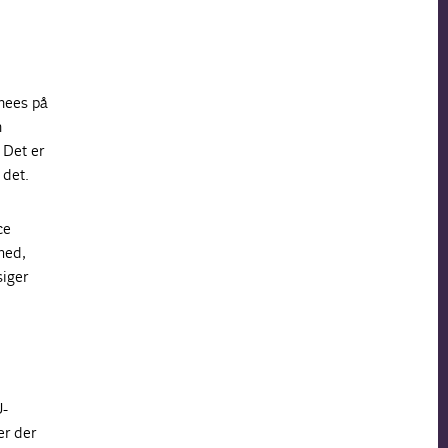
inees på
n
 Det er
 det.
ce
hed,
siger
U-
er der