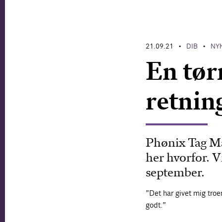
21.09.21
DIB
NY
•
•
En tør
retning
Phønix Tag Mat
her hvorfor. 
september.
”Det har givet mig troe
godt.”