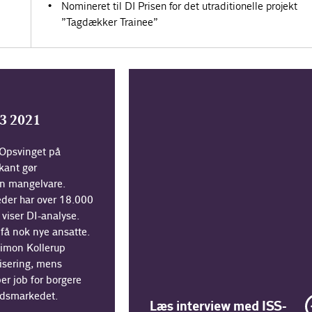
Nomineret til DI Prisen for det utraditionelle projekt
”Tagdækker Trainee”
03 2021
psvinget på
kant gør
en mangelvare.
der har over 18.000
, viser DI-analyse.
få nok nye ansatte.
Simon Kollerup
isering, mens
r job for borgere
jdsmarkedet.
Læs interview med ISS-