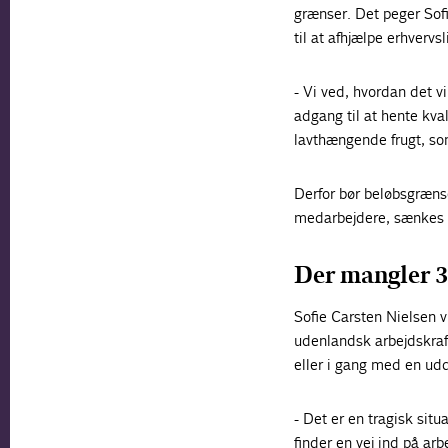
grænser. Det peger Sofi
til at afhjælpe erhvervs
- Vi ved, hvordan det v
adgang til at hente kva
lavthængende frugt, so
Derfor bør beløbsgræns
medarbejdere, sænkes t
Der mangler 
Sofie Carsten Nielsen 
udenlandsk arbejdskraf
eller i gang med en ud
- Det er en tragisk situ
finder en vej ind på ar