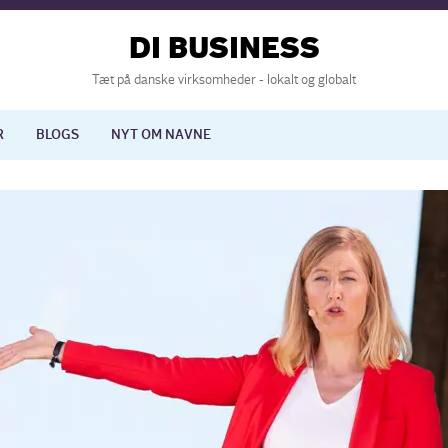
DI BUSINESS
Tæt på danske virksomheder - lokalt og globalt
R
BLOGS
NYT OM NAVNE
lisering
International økonomi
nelse
Europapolitik