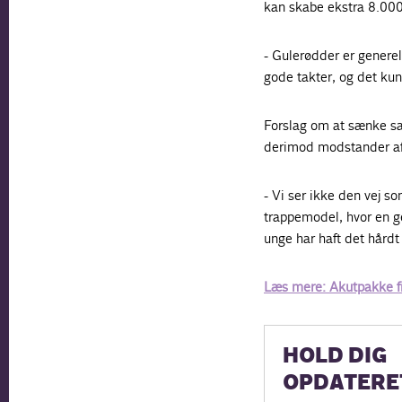
kan skabe ekstra 8.000 
- Gulerødder er genere
gode takter, og det kunn
Forslag om at sænke sa
derimod modstander af
- Vi ser ikke den vej so
trappemodel, hvor en ge
unge har haft det hårdt
Læs mere: Akutpakke fr
HOLD DIG
OPDATERE