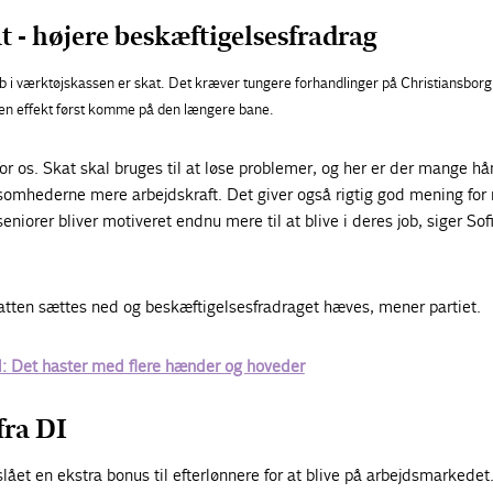
t - højere beskæftigelsesfradrag
b i værktøjskassen er skat. Det kræver tungere forhandlinger på Christiansborg
l en effekt først komme på den længere bane.
for os. Skat skal bruges til at løse problemer, og her er der mange h
rksomhederne mere arbejdskraft. Det giver også rigtig god mening for r
niorer bliver motiveret endnu mere til at blive i deres job, siger Sof
tten sættes ned og beskæftigelsesfradraget hæves, mener partiet.
: Det haster med flere hænder og hoveder
fra DI
slået en ekstra bonus til efterlønnere for at blive på arbejdsmarkedet