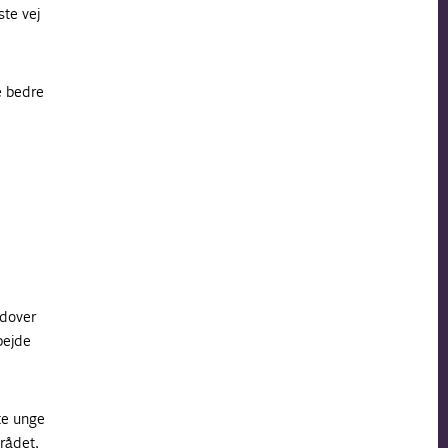
te vej
e bedre
Udover
bejde
tte unge
rådet,