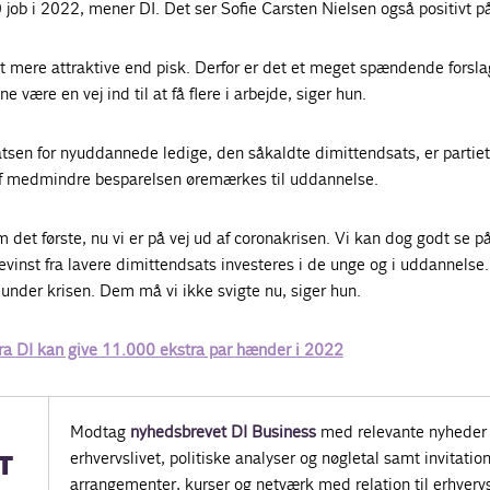
job i 2022, mener DI. Det ser Sofie Carsten Nielsen også positivt p
lt mere attraktive end pisk. Derfor er det et meget spændende forsl
e være en vej ind til at få flere i arbejde, siger hun.
tsen for nyuddannede ledige, den såkaldte dimittendsats, er partiet
 medmindre besparelsen øremærkes til uddannelse.
m det første, nu vi er på vej ud af coronakrisen. Vi kan dog godt se p
vinst fra lavere dimittendsats investeres i de unge og i uddannelse
 under krisen. Dem må vi ikke svigte nu, siger hun.
a DI kan give 11.000 ekstra par hænder i 2022
Modtag
nyhedsbrevet DI Business
med relevante nyheder 
erhvervslivet, politiske analyser og nøgletal samt invitatione
T
arrangementer, kurser og netværk med relation til erhvervs