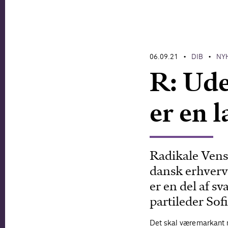
06.09.21
DIB
NY
•
•
R: Ude
er en 
Radikale Venst
dansk erhvervs
er en del af sv
partileder Sof
Det skal være markant