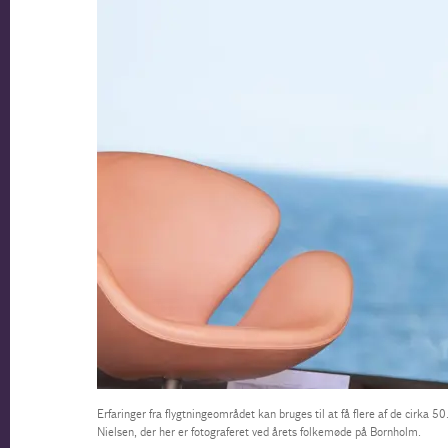
Erfaringer fra flygtningeområdet kan bruges til at få flere af de cirka 
Nielsen, der her er fotograferet ved årets folkemøde på Bornholm.