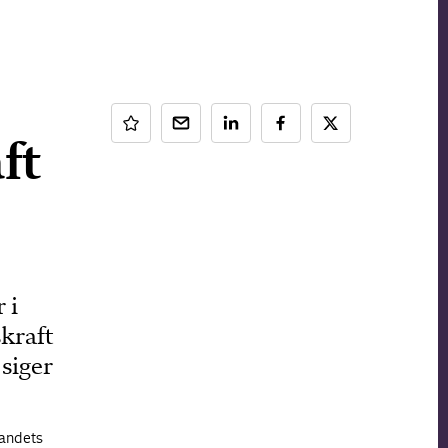
ft
 i
kraft
 siger
landets