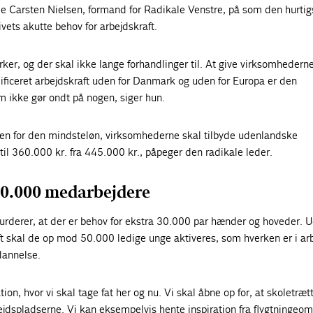
e Carsten Nielsen, formand for Radikale Venstre, på som den hurtigs
livets akutte behov for arbejdskraft.
irker, og der skal ikke lange forhandlinger til. At give virksomhedern
lificeret arbejdskraft uden for Danmark og uden for Europa er den
m ikke gør ondt på nogen, siger hun.
en for den mindsteløn, virksomhederne skal tilbyde udenlandske
il 360.000 kr. fra 445.000 kr., påpeger den radikale leder.
30.000 medarbejdere
vurderer, at der er behov for ekstra 30.000 par hænder og hoveder. 
t skal de op mod 50.000 ledige unge aktiveres, som hverken er i ar
dannelse.
ation, hvor vi skal tage fat her og nu. Vi skal åbne op for, at skoletræ
bejdspladserne. Vi kan eksempelvis hente inspiration fra flygtningeom