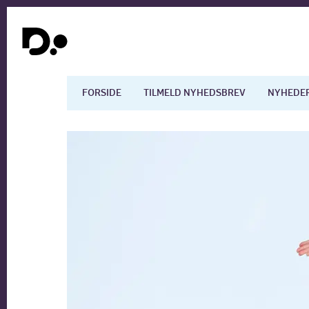
FORSIDE
TILMELD NYHEDSBREV
NYHEDE
Dansk økonomi
Digita
Arbejdsmarkedet
Uddan