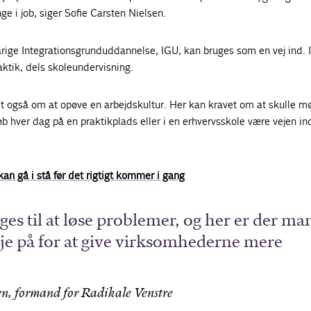
ge i job, siger Sofie Carsten Nielsen.
årige Integrationsgrunduddannelse, IGU, kan bruges som en vej ind.
aktik, dels skoleundervisning.
t også om at opøve en arbejdskultur. Her kan kravet om at skulle m
øb hver dag på en praktikplads eller i en erhvervsskole være vejen ind
an gå i stå før det rigtigt kommer i gang
ges til at løse problemer, og her er der ma
je på for at give virksomhederne mere
en, formand for Radikale Venstre