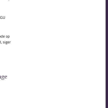
 IGU
øde op
, siger
nge