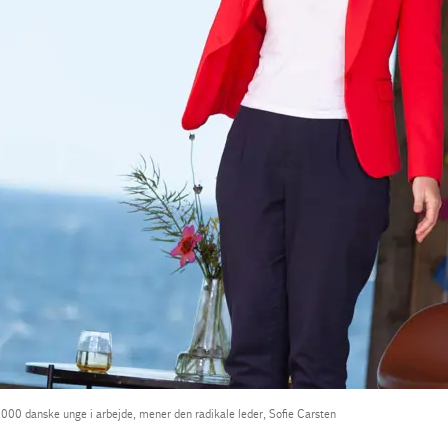
50.000 danske unge i arbejde, mener den radikale leder, Sofie Carsten