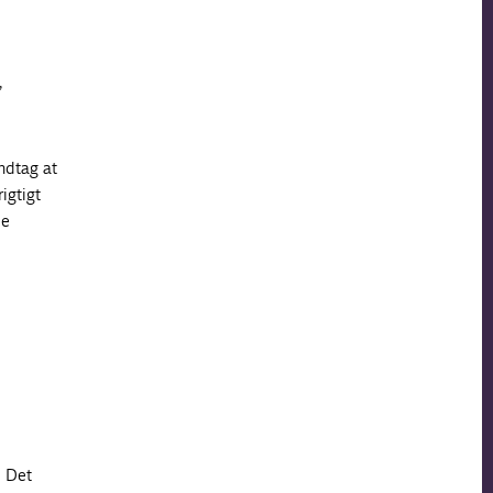
,
åndtag at
igtigt
ie
. Det