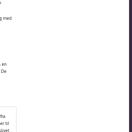
å.
ag med
å en
. De
fra
r til
livet.