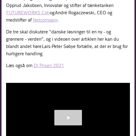
Opprud Jakobsen, Innovatør og stifter af tænketanken
FUTUREWORKS Cph
og André Rogaczewski, CEO og
medstifter af
Netcompany
.
De tre skal diskutere "danske løsninger til en ny - og
grønnere - verden", og i videoen over artiklen her kan du
blandt andet høre Lars-Peter Søbye fortælle, at der er brug for
hurtigere handling.
Læs også om
DI Prisen 2021