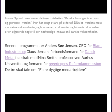
Louise Opprud Jakobsen er deltager i debatten "Danske løsninger til en ny -
og grønnere - verden". Hun har brugt et årti på at forstå DNA’et i verdens mest
innovative virksomheder, og hun mener, at diversitet og løbnede uddannelse
er en afgørende nøgle til den nødvendige innovation i danske virksomheder.
Senere i programmet er Anders Søe-Jensen, CEO for
Bladt
Industries og
Claus Jensen, forbundsformand for
Dansk
Metal
i selskab med Nina Smith, professor ved Aarhus
Universitet og formand for
regeringens Reformkommission
.
De tre skal tale om "Flere dygtige medarbejdere".