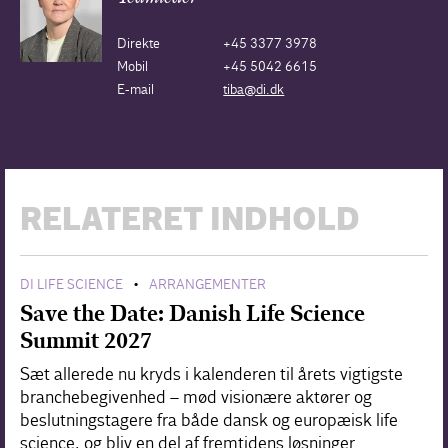
Direkte
+45 3377 3978
Mobil
+45 5042 6615
E-mail
tiba@di.dk
RELATERET INDHOLD
DI LIFE SCIENCE
ARRANGEMENTER
•
Save the Date: Danish Life Science
Summit 2027
Sæt allerede nu kryds i kalenderen til årets vigtigste
branchebegivenhed – mød visionære aktører og
beslutningstagere fra både dansk og europæisk life
science, og bliv en del af fremtidens løsninger.