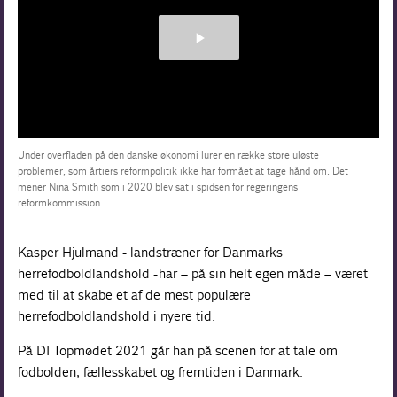
Under overfladen på den danske økonomi lurer en række store uløste
problemer, som årtiers reformpolitik ikke har formået at tage hånd om. Det
mener Nina Smith som i 2020 blev sat i spidsen for regeringens
reformkommission.
Kasper Hjulmand - landstræner for Danmarks
herrefodboldlandshold - har – på sin helt egen måde – været
med til at skabe et af de mest populære
herrefodboldlandshold i nyere tid.
På DI Topmødet 2021 går han på scenen for at tale om
fodbolden, fællesskabet og fremtiden i Danmark.