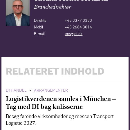
Branchedirektør
Direkte
+45 3377 3383
Mobil
+45 2684 3014
E-mail
tms@di.dk
RELATERET INDHOLD
DI HANDEL
ARRANGEMENTER
•
Logistikverdenen samles i München –
Tag med DI bag kulisserne
Besøg førende virksomheder og messen Transport
Logistic 2027.