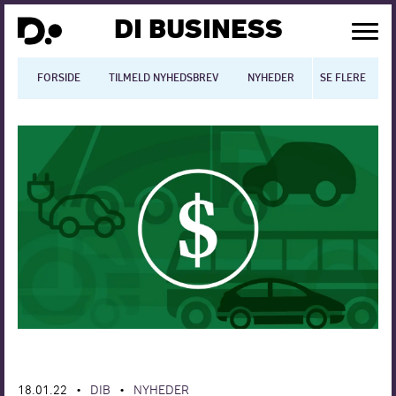
DI BUSINESS
FORSIDE
TILMELD NYHEDSBREV
NYHEDER
SE FLERE
BLOGS
N
Dansk økonomi
Digitalisering
International økonomi
Arbejdsmiljø
Arbejdsmarkedet
Uddannelse
Europapolitik
18.01.22
DIB
NYHEDER
•
•