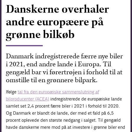
Danskerne overhaler
Forskning
andre europæere på
grønne bilkøb
Danmark indregistrerede færre nye biler
i 2021, end andre lande i Europa. Til
gengæld bar vi førertrøjen i forhold til at
omstille til en grønnere bilpark.
Ifølge
tal fra den europæiske sammenslutning af
bilproducenter (ACEA)
indregistrerede de europæiske lande
samlet set 2,4 procent færre biler i 2021 i forhold til 2020.
Og Danmark er blandt de lande, der med et fald på 6,5
procent oplevede den største nedgang i salget. Til gengæld
havde danskerne mere mod på at investere i grønne biler end