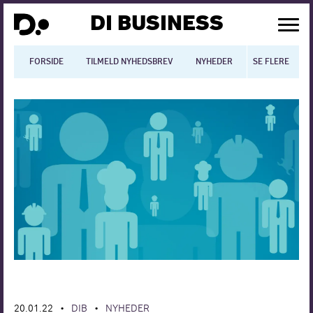
DI BUSINESS
FORSIDE
TILMELD NYHEDSBREV
NYHEDER
SE FLERE
BLOGS
N
Dansk økonomi
Digitalisering
International økonomi
Arbejdsmiljø
Arbejdsmarkedet
Uddannelse
Europapolitik
20.01.22
DIB
NYHEDER
•
•