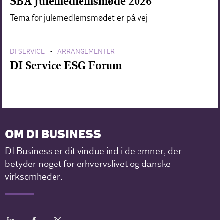
SBA Julemedlemsmøde 2026
Tema for julemedlemsmødet er på vej
DI SERVICE
ARRANGEMENTER
•
DI Service ESG Forum
OM DI BUSINESS
DI Business er dit vindue ind i de emner, der
betyder noget for erhvervslivet og danske
virksomheder.