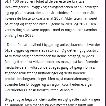
på 1.400 personer i løbet af de seneste tre kvartaler.
Beskæftigelsen i bygge- og anlægsbranchen har nu bevæget
sig op på et niveau, der siden årtusindeskiftet kun er målt
højere i de første to kvartaler af 2007. Aktiviteten har været
på et højt og stigende niveau igennem 2020 og 2021. Den
ventes dog nu at være toppet - med et nogenlunde uændret
omfang her i 2022.
- Der er fortsat travlhed i bygge- og anlægsbranchen, hvor der
både bygges og renoveres i stor stil. Og det er rigtig positivt.
At vi formentlig er nær toppen for denne omgang, skyldes
først og fremmest virksomhedernes mangel på kvalificerede
medarbejdere, hvilket understreges gang på gang i form af
stigende rekrutteringsudfordringer og dertil hørende
produktionsbegrænsninger. Men også materialemanglen
spænder ben for bygge- og anlægsvirksomhederne, siger
vicedirektør i Dansk Industri Peter Stenholm.
Bygge- og anlægsbranchen spiller en vigtig rolle i udviklingen
af Danmark. Men mangel på kvalificeret arbejdskraft kan