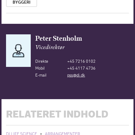
BYGGERI
Peter Stenholm
Vicedirektør
Direkte
+45 7216 0102
Mobil
+45 4117 4736
E-mail
pss@di.dk
RELATERET INDHOLD
DI LIFE SCIENCE
ARRANGEMENTER
•