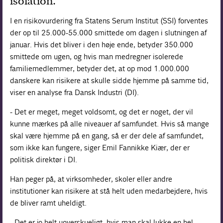
isolation.
I en risikovurdering fra Statens Serum Institut (SSI) forventes
der op til 25.000-55.000 smittede om dagen i slutningen af
januar. Hvis det bliver i den høje ende, betyder 350.000
smittede om ugen, og hvis man medregner isolerede
familiemedlemmer, betyder det, at op mod 1.000.000
danskere kan risikere at skulle sidde hjemme på samme tid,
viser en analyse fra Dansk Industri (DI).
- Det er meget, meget voldsomt, og det er noget, der vil
kunne mærkes på alle niveauer af samfundet. Hvis så mange
skal være hjemme på en gang, så er der dele af samfundet,
som ikke kan fungere, siger Emil Fannikke Kiær, der er
politisk direktør i DI.
Han peger på, at virksomheder, skoler eller andre
institutioner kan risikere at stå helt uden medarbejdere, hvis
de bliver ramt uheldigt.
- Det er jo helt uoverskueligt, hvis man skal lukke en hel