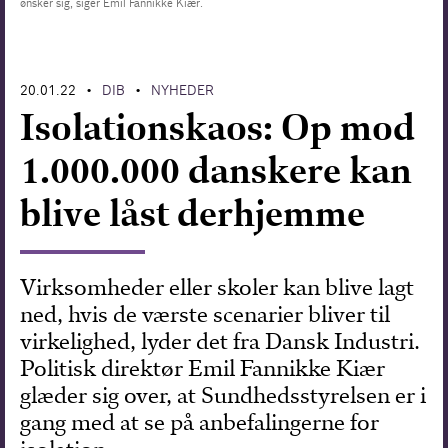
ønsker sig, siger Emil Fannikke Kiær.
Forskning
20.01.22
DIB
NYHEDER
•
•
Isolationskaos: Op mod
1.000.000 danskere kan
blive låst derhjemme
Virksomheder eller skoler kan blive lagt
ned, hvis de værste scenarier bliver til
virkelighed, lyder det fra Dansk Industri.
Politisk direktør Emil Fannikke Kiær
glæder sig over, at Sundhedsstyrelsen er i
gang med at se på anbefalingerne for