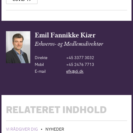
Emil Fannikke Kiær
Erhvervs- og Medlemsdirektør
Direkte
+45 3377 3032
Mobil
+45 2476 7713
E-mail
efk@di.dk
RELATERET INDHOLD
VI RÅDGIVER DIG
NYHEDER
•