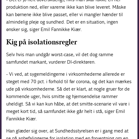
produktion ned, eller varerne ikke kan blive leveret. Måske
kan børnene ikke blive passet, eller vi mangler hænder til
almindelig pleje og sundhed. Det er en situation, ingen
ønsker sig, siger Emil Fannikke Kiær.
Kig på isolationsregler
Selv hvis man undgår worst-case, vil det dog ramme
samfundet markant, vurderer DI-direktøren.
- Vi ved, at sygemeldingerne i virksomhederne allerede er
steget med 70 pct. i forhold til før corona, og det kan mærkes
ude på virksomhederne. Så det er klart, at nogle gruer for de
kommende uger, hvis smitte og hjemsendelse rammer
uheldigt. Så vi kan kun håbe, at det smitte-scenarie vil vare i
meget kort tid, så samfundet ikke går helt i stå, siger Emil
Fannikke Kiær.
Han glæder sig over, at Sundhedsstyrelsen er i gang med at
se på anbefalingerne for isolation med en forventning om en