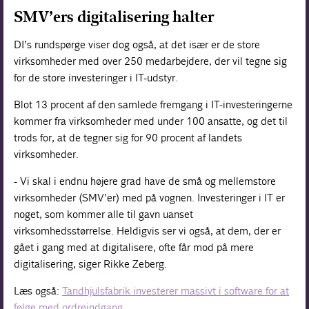
SMV’ers digitalisering halter
DI’s rundspørge viser dog også, at det især er de store
virksomheder med over 250 medarbejdere, der vil tegne sig
for de store investeringer i IT-udstyr.
Blot 13 procent af den samlede fremgang i IT-investeringerne
kommer fra virksomheder med under 100 ansatte, og det til
trods for, at de tegner sig for 90 procent af landets
virksomheder.
- Vi skal i endnu højere grad have de små og mellemstore
virksomheder (SMV’er) med på vognen. Investeringer i IT er
noget, som kommer alle til gavn uanset
virksomhedsstørrelse. Heldigvis ser vi også, at dem, der er
gået i gang med at digitalisere, ofte får mod på mere
digitalisering, siger Rikke Zeberg.
Læs også:
Tandhjulsfabrik investerer massivt i software for at
følge med ordreindgang