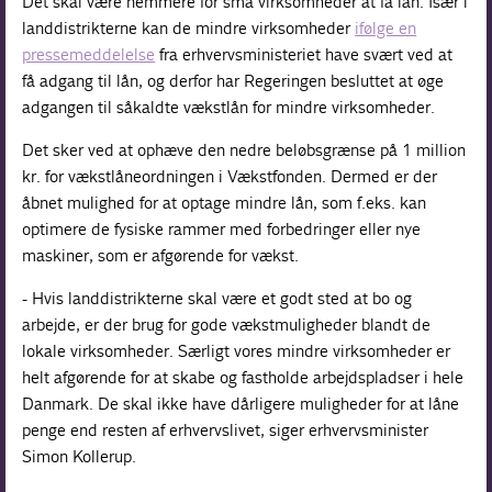
Det skal være nemmere for små virksomheder at få lån. Især i
landdistrikterne kan de mindre virksomheder
ifølge en
pressemeddelelse
fra erhvervsministeriet have svært ved at
få adgang til lån, og derfor har Regeringen besluttet at øge
adgangen til såkaldte vækstlån for mindre virksomheder.
Det sker ved at ophæve den nedre beløbsgrænse på 1 million
kr. for vækstlåneordningen i Vækstfonden. Dermed er der
åbnet mulighed for at optage mindre lån, som f.eks. kan
optimere de fysiske rammer med forbedringer eller nye
maskiner, som er afgørende for vækst.
- Hvis landdistrikterne skal være et godt sted at bo og
arbejde, er der brug for gode vækstmuligheder blandt de
lokale virksomheder. Særligt vores mindre virksomheder er
helt afgørende for at skabe og fastholde arbejdspladser i hele
Danmark. De skal ikke have dårligere muligheder for at låne
penge end resten af erhvervslivet, siger erhvervsminister
Simon Kollerup.