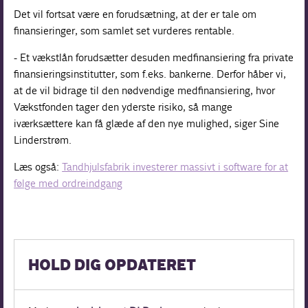
Det vil fortsat være en forudsætning, at der er tale om
finansieringer, som samlet set vurderes rentable.
- Et vækstlån forudsætter desuden medfinansiering fra private
finansieringsinstitutter, som f.eks. bankerne. Derfor håber vi,
at de vil bidrage til den nødvendige medfinansiering, hvor
Vækstfonden tager den yderste risiko, så mange
iværksættere kan få glæde af den nye mulighed, siger Sine
Linderstrøm.
Læs også:
Tandhjulsfabrik investerer massivt i software for at
følge med ordreindgang
HOLD DIG OPDATERET