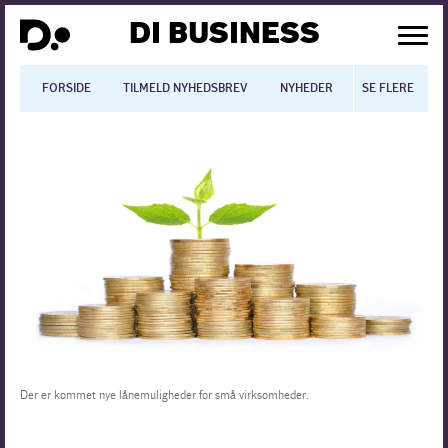
DI BUSINESS
FORSIDE
TILMELD NYHEDSBREV
NYHEDER
SE FLERE
BLOGS
N
Dansk økonomi
Digitalisering
International økonomi
Arbejdsmiljø
Arbejdsmarkedet
Uddannelse
Der er kommet nye lånemuligheder for små virksomheder.
Europapolitik