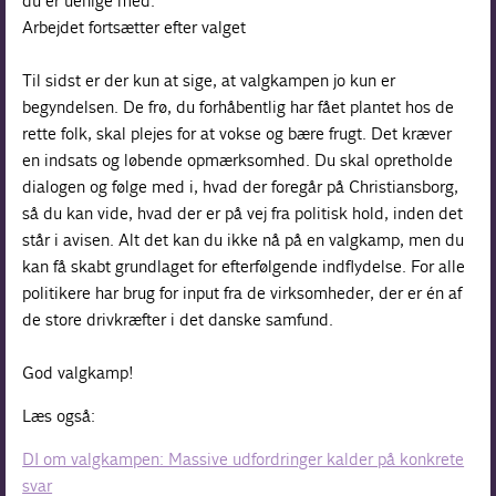
du er uenige med.
Arbejdet fortsætter efter valget
Til sidst er der kun at sige, at valgkampen jo kun er
begyndelsen. De frø, du forhåbentlig har fået plantet hos de
rette folk, skal plejes for at vokse og bære frugt. Det kræver
en indsats og løbende opmærksomhed. Du skal opretholde
dialogen og følge med i, hvad der foregår på Christiansborg,
så du kan vide, hvad der er på vej fra politisk hold, inden det
står i avisen. Alt det kan du ikke nå på en valgkamp, men du
kan få skabt grundlaget for efterfølgende indflydelse. For alle
politikere har brug for input fra de virksomheder, der er én af
de store drivkræfter i det danske samfund.
God valgkamp!
Læs også:
DI om valgkampen: Massive udfordringer kalder på konkrete
svar