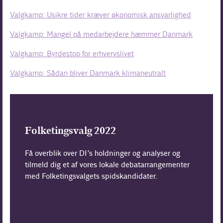
Valgkamp: Usikre tider kræver økonomisk ansvarlighed
Valgkamp: Mangel på medarbejdere hæmmer Danmark
Valgkamp: Byrdestop for erhvervslivet
Valgkamp: Sådan bliver Danmark klimaneutralt
Folketingsvalg 2022
Få overblik over DI’s holdninger og analyser og
tilmeld dig et af vores lokale debatarrangementer
med Folketingsvalgets spidskandidater.