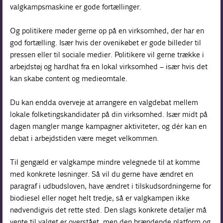
valgkampsmaskine er gode fortællinger.
Og politikere møder gerne op på en virksomhed, der har en
god fortælling. Især hvis der ovenikøbet er gode billeder til
pressen eller til sociale medier. Politikere vil gerne trække i
arbejdstøj og hardhat fra en lokal virksomhed – især hvis det
kan skabe content og medieomtale.
Du kan endda overveje at arrangere en valgdebat mellem
lokale folketingskandidater på din virksomhed. Især midt på
dagen mangler mange kampagner aktiviteter, og dér kan en
debat i arbejdstiden være meget velkommen.
Til gengæld er valgkampe mindre velegnede til at komme
med konkrete løsninger. Så vil du gerne have ændret en
paragraf i udbudsloven, have ændret i tilskudsordningerne for
biodiesel eller noget helt tredje, så er valgkampen ikke
nødvendigvis det rette sted. Den slags konkrete detaljer må
vente til valget er overstået, men den brændende platform og