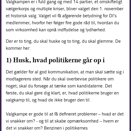
Valgkampen er i fuld gang og med 14 partier, et omskifteligt
vælgerkorps og multiple kriser, bliver valget den 1. november
et historisk valg. Valget vil få afgørende betydning for DI’s
medlemmer, hvorfor her følger fire gode råd til, hvordan du
som virksomhed kan opnå indflydelse og lydhørhed.
Der er to ting, du skal huske og to ting, du skal glemme. De
kommer her:
1) Husk, hvad politikerne går op i
Det gælder for al god kommunikation, at man skal sætte sig i
modtagerens sted. Når du skal overbevise politikere om
noget, skal du forsøge at tænke som kandidaterne. Det
første, du skal gøre dig klart, er, hvad politikerne bruger en
valgkamp til, og hvad de ikke bruger den til.
Valgkampe er gode til at få defineret problemer – hvad er det
vi snakker om? - og til at skabe opmærksomhed – hvem er
det vi snakker om? Benzinen i politikernes