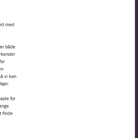
 ord med
ver både
erkender
for
en
så vi kan
øjer:
øjde for
mange
t finde