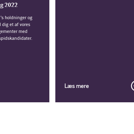
lg 2022
I’s holdninger og
 dig et af vores
ngementer med
spidskandidater.
Læs mere