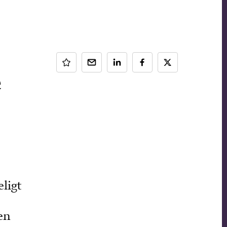
e
ligt
en