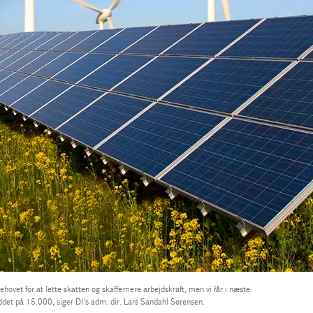
hovet for at lette skatten og skaffe mere arbejdskraft, men vi får i næste
uddet på 15.000, siger DI's adm. dir. Lars Sandahl Sørensen.