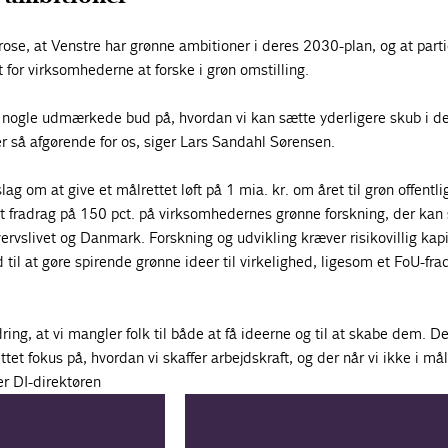
rose, at Venstre har grønne ambitioner i deres 2030-plan, og at partie
t for virksomhederne at forske i grøn omstilling.
nogle udmærkede bud på, hvordan vi kan sætte yderligere skub i d
er så afgørende for os, siger Lars Sandahl Sørensen.
lag om at give et målrettet løft på 1 mia. kr. om året til grøn offentli
et fradrag på 150 pct. på virksomhedernes grønne forskning, der kan
ervslivet og Danmark. Forskning og udvikling kræver risikovillig kapi
til at gøre spirende grønne ideer til virkelighed, ligesom et FoU-fra
ring, at vi mangler folk til både at få ideerne og til at skabe dem. De
tet fokus på, hvordan vi skaffer arbejdskraft, og der når vi ikke i m
er DI-direktøren