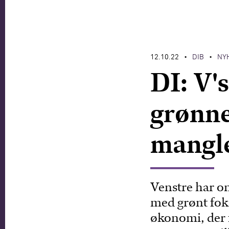
12.10.22
DIB
NY
•
•
DI: V'
grønne
mangl
Venstre har on
med grønt fok
økonomi, der f