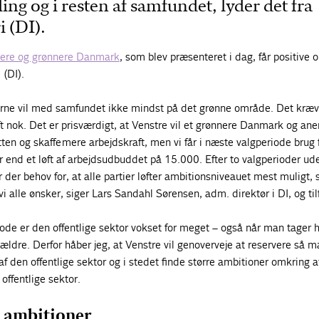
ing og i resten af samfundet, lyder det fra
 (DI).
 friere og grønnere Danmark
, som blev præsenteret i dag, får positive
 (DI).
gerne vil med samfundet ikke mindst på det grønne område. Det kræ
t nok.
Det er prisværdigt, at Venstre vil et grønnere Danmark og an
tten og skaffe mere arbejdskraft, men vi får i næste valgperiode brug 
r end et løft af arbejdsudbuddet på 15.000
. Efter to valgperioder ud
r der behov for, at alle partier løfter ambitionsniveauet mest muligt, 
i alle ønsker, siger Lars Sandahl Sørensen, adm. direktør i DI, og tilf
iode er den offentlige sektor vokset for meget – også når man tager h
 ældre. Derfor håber jeg, at Venstre vil genoverveje at reservere så 
af den offentlige sektor og i stedet finde større ambitioner omkring a
 offentlige sektor.
e ambitioner