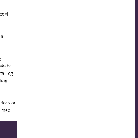
t vil
en
g
 skabe
tal, og
drag
rfor skal
ål med