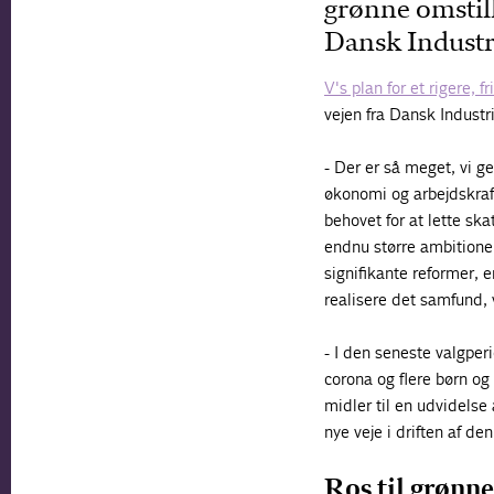
grønne omstill
Dansk Industri
V's plan for et rigere,
vejen fra Dansk Industri
- Der er så meget, vi 
økonomi og arbejdskraf
behovet for at lette ska
endnu større ambitione
signifikante reformer, e
realisere det samfund, v
- I den seneste valgper
corona og flere børn og
midler til en udvidelse 
nye veje i driften af den
Ros til grønn