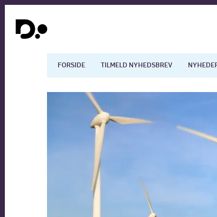
FORSIDE
TILMELD NYHEDSBREV
NYHEDE
Dansk økonomi
Digita
Arbejdsmarkedet
Uddan