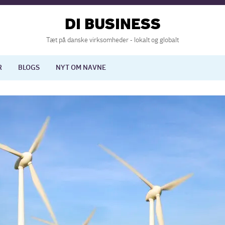
DI BUSINESS
Tæt på danske virksomheder - lokalt og globalt
R
BLOGS
NYT OM NAVNE
lisering
International økonomi
nelse
Europapolitik