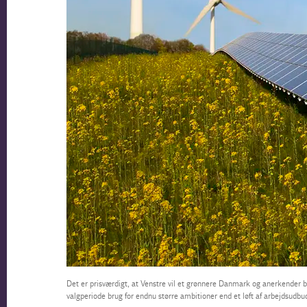
Det er prisværdigt, at Venstre vil et grønnere Danmark og anerkender be
valgperiode brug for endnu større ambitioner end et løft af arbejdsudb